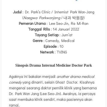
Judul
: Dr. Park’s Clinic / Internist Park Won-Jang
(
Naegwa Parkwonjang
/ 내과 박원장)
Pemeran Utama
: Lee Seo-Jin, Ra Mi-Ran
Tanggal Rilis
: 14 Januari 2022
Tayang Setiap
: Jum’at
Genre
: Comedy, Medical
Episode
: 10
Network
: TVING
Sinopsis Drama Internal Medicine Doctor Park
Agaknya ini bakalan menjadi
another drama medical
comedy
yang dinanti, selain Ghost Doctor. Kisahnya
mengenai seorang doktor pemilik klinik yang bernama
Dr. Park Won Jang (Lee Seo-Jin). Awalnya, ia percaya
saat membuka klinik sendiri, maka pasiennya akan
ramai.