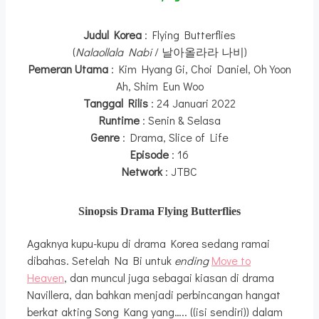
Judul Korea
: Flying Butterflies
(
Nalaollala Nabi
/ 날아올라라 나비)
Pemeran Utama
: Kim Hyang Gi, Choi Daniel, Oh Yoon
Ah, Shim Eun Woo
Tanggal Rilis
: 24 Januari 2022
Runtime
: Senin & Selasa
Genre
: Drama, Slice of Life
Episode
: 16
Network
: JTBC
Sinopsis Drama Flying Butterflies
Agaknya kupu-kupu di drama Korea sedang ramai
dibahas. Setelah Na Bi untuk
ending
Move to
Heaven
, dan muncul juga sebagai kiasan di drama
Navillera, dan bahkan menjadi perbincangan hangat
berkat akting Song Kang yang….. ((isi sendiri)) dalam