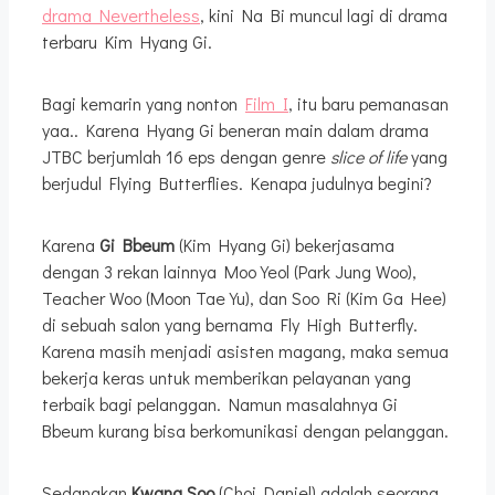
drama Nevertheless
, kini Na Bi muncul lagi di drama
terbaru Kim Hyang Gi.
Bagi kemarin yang nonton
Film I
, itu baru pemanasan
yaa.. Karena Hyang Gi beneran main dalam drama
JTBC berjumlah 16 eps dengan genre
slice of life
yang
berjudul Flying Butterflies. Kenapa judulnya begini?
Karena
Gi Bbeum
(Kim Hyang Gi) bekerjasama
dengan 3 rekan lainnya Moo Yeol (Park Jung Woo),
Teacher Woo (Moon Tae Yu), dan Soo Ri (Kim Ga Hee)
di sebuah salon yang bernama Fly High Butterfly.
Karena masih menjadi asisten magang, maka semua
bekerja keras untuk memberikan pelayanan yang
terbaik bagi pelanggan. Namun masalahnya Gi
Bbeum kurang bisa berkomunikasi dengan pelanggan.
Sedangkan
Kwang Soo
(Choi Daniel) adalah seorang