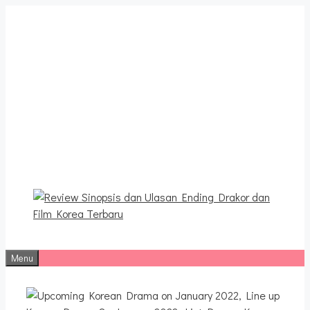
Langsung
ke
isi
Review Sinopsis dan
Ulasan Ending Drakor dan
Film Korea Terbaru
Menu