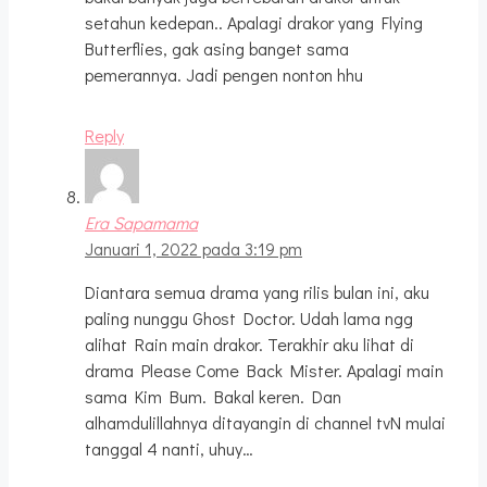
setahun kedepan.. Apalagi drakor yang Flying
Butterflies, gak asing banget sama
pemerannya. Jadi pengen nonton hhu
Reply
Era Sapamama
Januari 1, 2022 pada 3:19 pm
Diantara semua drama yang rilis bulan ini, aku
paling nunggu Ghost Doctor. Udah lama ngg
alihat Rain main drakor. Terakhir aku lihat di
drama Please Come Back Mister. Apalagi main
sama Kim Bum. Bakal keren. Dan
alhamdulillahnya ditayangin di channel tvN mulai
tanggal 4 nanti, uhuy…