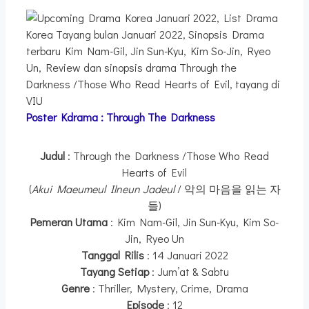
Poster Kdrama :
Through The Darkness
Judul
: Through the Darkness /Those Who Read
Hearts of Evil
(
Akui Maeumeul Ilneun Jadeul
/ 악의 마음을 읽는 자
들)
Pemeran Utama
: Kim Nam-Gil, Jin Sun-Kyu, Kim So-
Jin, Ryeo Un
Tanggal Rilis
: 14 Januari 2022
Tayang Setiap
: Jum’at & Sabtu
Genre
: Thriller, Mystery, Crime, Drama
Episode
: 12