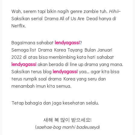
Wah, serem tapi bikin nagih genre zombie tuh.
Hihii
~
Saksikan serial Drama All of Us Are Dead hanya di
Netflix.
Bagaimana sahabat
lendyagassi
?
Semoga list Drama Korea Tayang Bulan Januari
2022 di atas bisa membimbing kata hati sahabat
lendyagassi
akan berada di line up drama yang mana.
Saksikan terus blog
lendyagassi
yaa… agar kita bisa
terus rumpik soal drama Korea yang seru dan
menambah imun kita semua.
Tetap bahagia dan jaga kesehatan selalu.
새해 복 많이 받으세요!
(
saehae-bog manhi badeuseyo
)