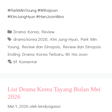
#ParkMinYoung #Wihajoon
#KimJungHyun #HanJoonWoo
Kategori
Drama Korea
,
Review
Tag
drama korea 2026
,
Kim Jung-Hyun
,
Park Min
Young
,
Review dan Sinopsis
,
Review dan Sinopsis
Ending Drama Korea Terbaru
,
Wi Ha-Joon
61 Komentar
List Drama Korea Tayang Bulan Mei
2026
Mei 1, 2026
oleh
lendyagassi