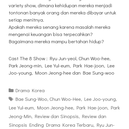
variety show, dimana kehidupan mereka menjadi
tontonan banyak orang dan mereka dibayar untuk
setiap menitnya.
Apakah mereka senang karena masalah mereka
mengenai keuangan bisa terpecahkan?
Bagaimana mereka mampu bertahan hidup?
Cast The 8 Show : Ryu Jun-yeol, Chun Woo-hee,
Park Jeong-min, Lee Yul-eum, Park Hae-joon, Lee
Joo-young, Moon Jeong-hee dan Bae Sung-woo
Kategori
Drama Korea
Tag
Bae Sung-Woo
,
Chun Woo-Hee
,
Lee Joo-young
,
Lee Yul-eum
,
Moon Jeong-hee
,
Park Hae-joon
,
Park
Jeong-Min
,
Review dan Sinopsis
,
Review dan
Sinopsis Ending Drama Korea Terbaru
,
Ryu Jun-