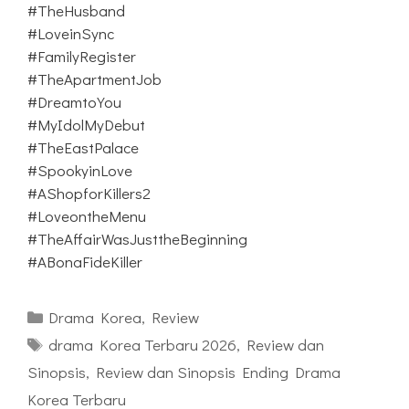
#TheHusband
#LoveinSync
#FamilyRegister
#TheApartmentJob
#DreamtoYou
#MyIdolMyDebut
#TheEastPalace
#SpookyinLove
#AShopforKillers2
#LoveontheMenu
#TheAffairWasJusttheBeginning
#ABonaFideKiller
Kategori
Drama Korea
,
Review
Tag
drama Korea Terbaru 2026
,
Review dan
Sinopsis
,
Review dan Sinopsis Ending Drama
Korea Terbaru