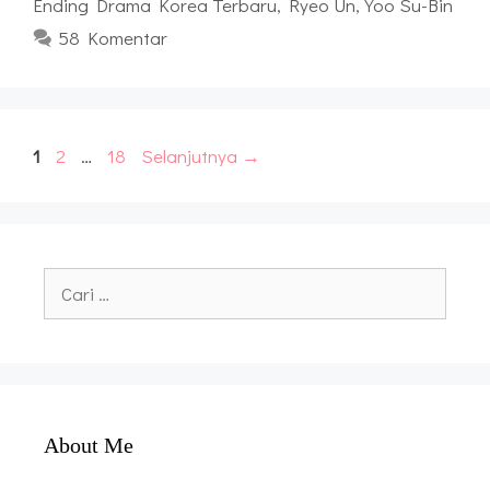
Ending Drama Korea Terbaru
,
Ryeo Un
,
Yoo Su-Bin
58 Komentar
Halaman
Halaman
Halaman
1
2
…
18
Selanjutnya
→
Cari
untuk:
About Me