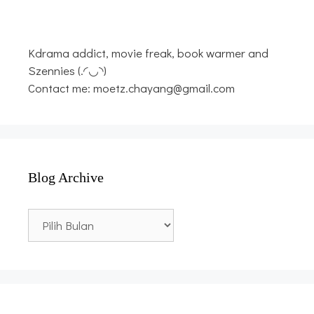
Kdrama addict, movie freak, book warmer and
Szennies (.◜◡◝)
Contact me: moetz.chayang@gmail.com
Blog Archive
Blog
Archive