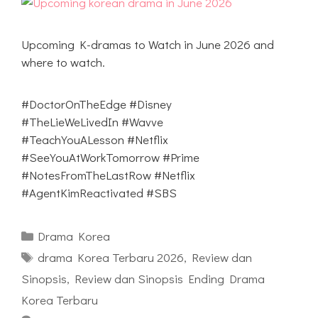
Upcoming K-dramas to Watch in June 2026 and
where to watch.
#DoctorOnTheEdge #Disney
#TheLieWeLivedIn #Wavve
#TeachYouALesson #Netflix
#SeeYouAtWorkTomorrow #Prime
#NotesFromTheLastRow #Netflix
#AgentKimReactivated #SBS
Kategori
Drama Korea
Tag
drama Korea Terbaru 2026
,
Review dan
Sinopsis
,
Review dan Sinopsis Ending Drama
Korea Terbaru