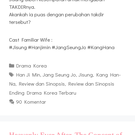
TAKDIRnya.
Akankah ia puas dengan perubahan takdir
tersebut?
Cast Familiar Wife :
#Jisung #Hanjimin #JangSeungJo #KangHana
Kategori
Drama Korea
Tag
Han Ji Min
,
Jang Seung Jo
,
Jisung
,
Kang Han-
Na
,
Review dan Sinopsis
,
Review dan Sinopsis
Ending Drama Korea Terbaru
90 Komentar
Heavenly Ever After, The Concept of