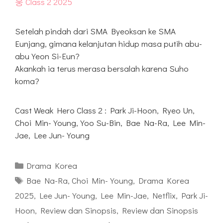
Setelah pindah dari SMA Byeoksan ke SMA
Eunjang, gimana kelanjutan hidup masa putih abu-
abu Yeon Si-Eun?
Akankah ia terus merasa bersalah karena Suho
koma?
Cast Weak Hero Class 2 : Park Ji-Hoon, Ryeo Un,
Choi Min-Young, Yoo Su-Bin, Bae Na-Ra, Lee Min-
Jae, Lee Jun-Young
Kategori
Drama Korea
Tag
Bae Na-Ra
,
Choi Min-Young
,
Drama Korea
2025
,
Lee Jun-Young
,
Lee Min-Jae
,
Netflix
,
Park Ji-
Hoon
,
Review dan Sinopsis
,
Review dan Sinopsis