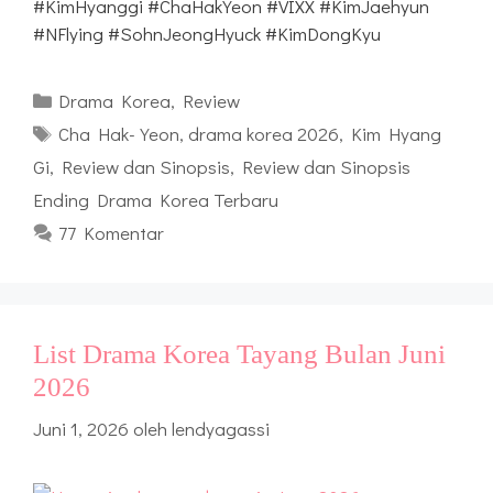
#KimHyanggi #ChaHakYeon #VIXX #KimJaehyun
#NFlying #SohnJeongHyuck #KimDongKyu
Kategori
Drama Korea
,
Review
Tag
Cha Hak-Yeon
,
drama korea 2026
,
Kim Hyang
Gi
,
Review dan Sinopsis
,
Review dan Sinopsis
Ending Drama Korea Terbaru
77 Komentar
List Drama Korea Tayang Bulan Juni
2026
Juni 1, 2026
oleh
lendyagassi