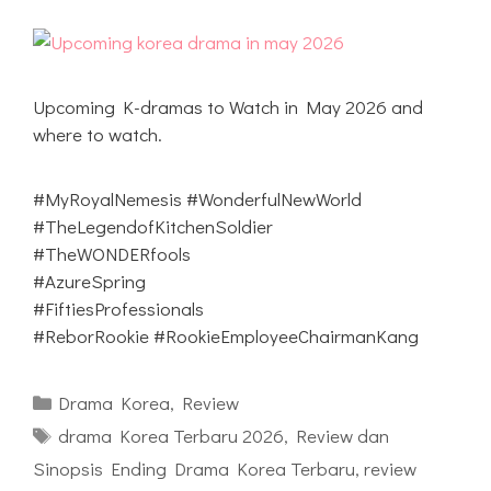
Upcoming K-dramas to Watch in May 2026 and
where to watch.
#MyRoyalNemesis #WonderfulNewWorld
#TheLegendofKitchenSoldier
#TheWONDERfools
#AzureSpring
#FiftiesProfessionals
#ReborRookie #RookieEmployeeChairmanKang
Kategori
Drama Korea
,
Review
Tag
drama Korea Terbaru 2026
,
Review dan
Sinopsis Ending Drama Korea Terbaru
,
review