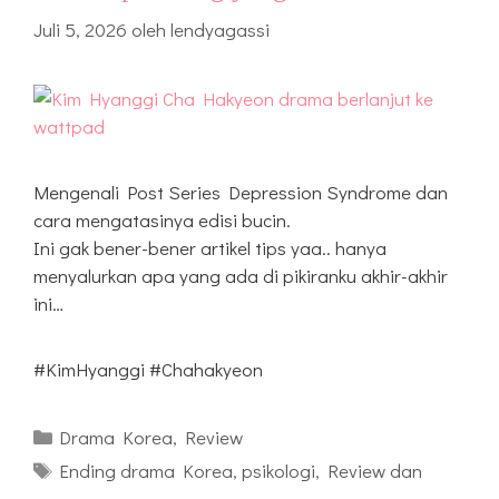
Juli 5, 2026
oleh
lendyagassi
Mengenali Post Series Depression Syndrome dan
cara mengatasinya edisi bucin.
Ini gak bener-bener artikel tips yaa.. hanya
menyalurkan apa yang ada di pikiranku akhir-akhir
ini…
#KimHyanggi #Chahakyeon
Kategori
Drama Korea
,
Review
Tag
Ending drama Korea
,
psikologi
,
Review dan