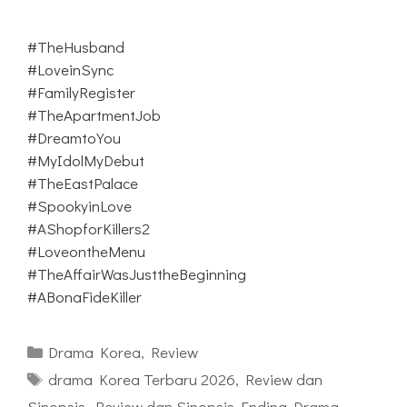
#TheHusband
#LoveinSync
#FamilyRegister
#TheApartmentJob
#DreamtoYou
#MyIdolMyDebut
#TheEastPalace
#SpookyinLove
#AShopforKillers2
#LoveontheMenu
#TheAffairWasJusttheBeginning
#ABonaFideKiller
Kategori
Drama Korea
,
Review
Tag
drama Korea Terbaru 2026
,
Review dan
Sinopsis
,
Review dan Sinopsis Ending Drama