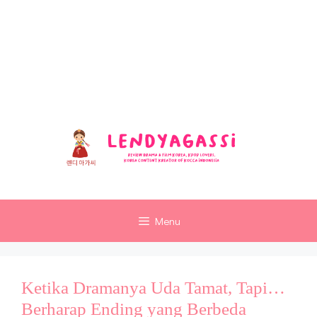
Langsung
ke
Review Sinopsis dan Ulasan
isi
Ending Drakor dan Film Korea
Terbaru
Menu
Ketika Dramanya Uda Tamat, Tapi…
Berharap Ending yang Berbeda