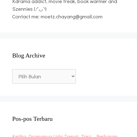
Kdrama addict, movie freak, book warmer and
Szennies (.◜◡◝)
Contact me: moetz.chayang@gmail.com
Blog Archive
Blog
Archive
Pos-pos Terbaru
Ketika Dramanya Uda Tamat, Tapi… Berharap