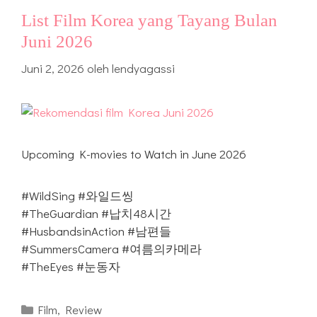
List Film Korea yang Tayang Bulan
Juni 2026
Juni 2, 2026
oleh
lendyagassi
Upcoming K-movies to Watch in June 2026
#WildSing #와일드씽
#TheGuardian #납치48시간
#HusbandsinAction #남편들
#SummersCamera #여름의카메라
#TheEyes #눈동자
Kategori
Film
,
Review