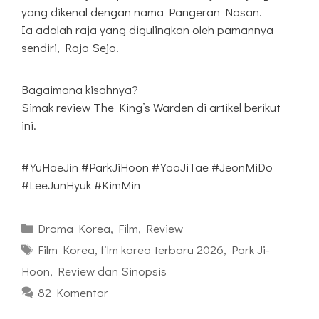
yang dikenal dengan nama Pangeran Nosan.
Ia adalah raja yang digulingkan oleh pamannya
sendiri, Raja Sejo.
Bagaimana kisahnya?
Simak review The King’s Warden di artikel berikut
ini.
#YuHaeJin #ParkJiHoon #YooJiTae #JeonMiDo
#LeeJunHyuk #KimMin
Kategori
Drama Korea
,
Film
,
Review
Tag
Film Korea
,
film korea terbaru 2026
,
Park Ji-
Hoon
,
Review dan Sinopsis
82 Komentar