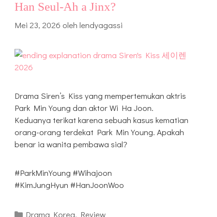
Han Seul-Ah a Jinx?
Mei 23, 2026
oleh
lendyagassi
Drama Siren’s Kiss yang mempertemukan aktris
Park Min Young dan aktor Wi Ha Joon.
Keduanya terikat karena sebuah kasus kematian
orang-orang terdekat Park Min Young. Apakah
benar ia wanita pembawa sial?
#ParkMinYoung #Wihajoon
#KimJungHyun #HanJoonWoo
Kategori
Drama Korea
,
Review