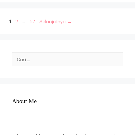
Halaman
Halaman
Halaman
1
2
…
57
Selanjutnya
→
Cari
untuk:
About Me