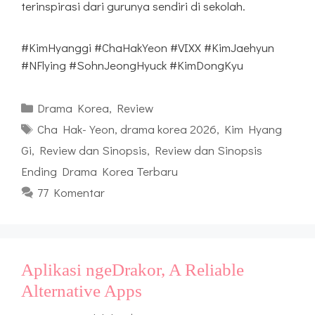
terinspirasi dari gurunya sendiri di sekolah.
#KimHyanggi #ChaHakYeon #VIXX #KimJaehyun
#NFlying #SohnJeongHyuck #KimDongKyu
Kategori
Drama Korea
,
Review
Tag
Cha Hak-Yeon
,
drama korea 2026
,
Kim Hyang
Gi
,
Review dan Sinopsis
,
Review dan Sinopsis
Ending Drama Korea Terbaru
77 Komentar
Aplikasi ngeDrakor, A Reliable
Alternative Apps