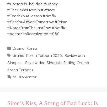
#DoctorOnTheEdge #Disney
#TheLieWeLivedIn #Wavve
#TeachYouALesson #Netflix
#SeeYouAtWorkTomorrow #Prime
#NotesFromTheLastRow #Netflix
#AgentKimReactivated #SBS
Kategori
Drama Korea
Tag
drama Korea Terbaru 2026
,
Review dan
Sinopsis
,
Review dan Sinopsis Ending Drama
Korea Terbaru
59 Komentar
Siren’s Kiss, A String of Bad Luck: Is