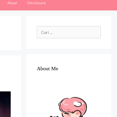
About
Disclosure
Cari
untuk:
About Me