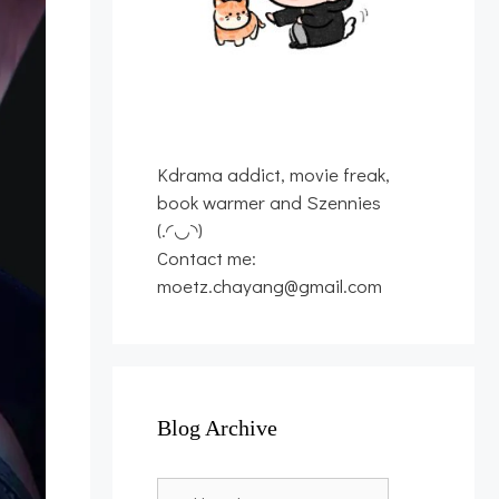
Kdrama addict, movie freak,
book warmer and Szennies
(.◜◡◝)
Contact me:
moetz.chayang@gmail.com
Blog Archive
Blog