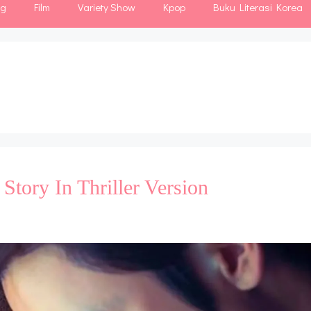
ng
Film
Variety Show
Kpop
Buku Literasi Korea
 Story In Thriller Version