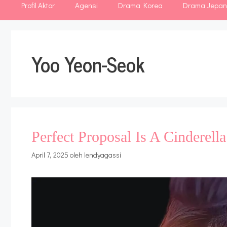
Profil Aktor
Agensi
Drama Korea
Drama Jepa
Yoo Yeon-Seok
Perfect Proposal Is A Cinderella
April 7, 2025
oleh
lendyagassi