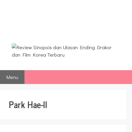
Langsung
ke
Review Sinopsis dan Ulasan
isi
Ending Drakor dan Film
Korea Terbaru
Menu
Park Hae-Il