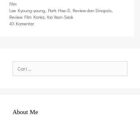
Kategori
Film
Tag
Lee Kyoung-young
,
Park Hae-Il
,
Review dan Sinopsis
,
Review Film Korea
,
Yoo Yeon-Seok
43 Komentar
Cari
untuk:
About Me