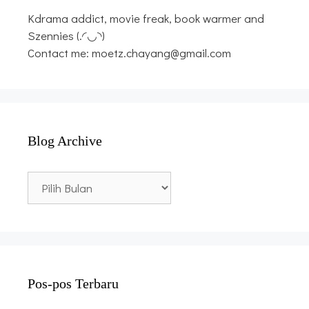
Kdrama addict, movie freak, book warmer and
Szennies (.◜◡◝)
Contact me: moetz.chayang@gmail.com
Blog Archive
Blog
Archive
Pos-pos Terbaru