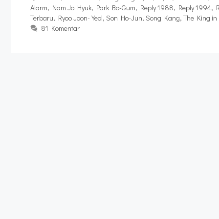
Alarm
,
Nam Jo Hyuk
,
Park Bo-Gum
,
Reply 1988
,
Reply 1994
,
Terbaru
,
Ryoo Joon-Yeol
,
Son Ho-Jun
,
Song Kang
,
The King in
81 Komentar