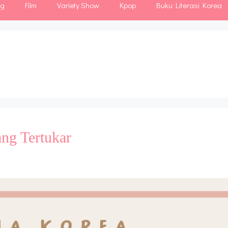
ng
Film
Variety Show
Kpop
Buku Literasi Korea
ng Tertukar