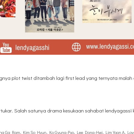
ya plot twist ditambah lagi first lead yang ternyata malah 
rtukar. Salah satunya drama kesukaan sahabat lendyagassi 
ng Ga Ram
,
Kim So Hyun
,
Ko Gyung-Pyo
,
Lee Dong-Hwi
,
Lim Yoon A
,
Lov