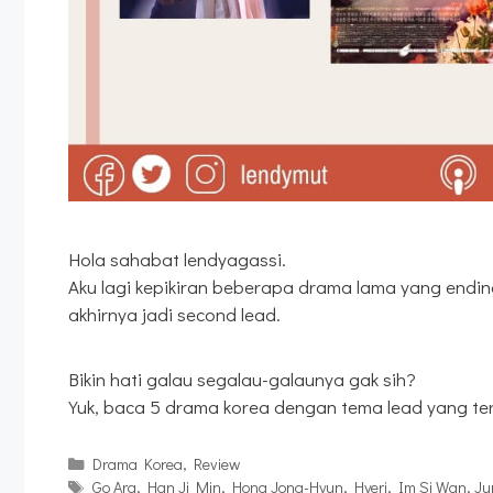
Hola sahabat lendyagassi.
Aku lagi kepikiran beberapa drama lama yang endingn
akhirnya jadi second lead.
Bikin hati galau segalau-galaunya gak sih?
Yuk, baca 5 drama korea dengan tema lead yang te
Kategori
Drama Korea
,
Review
Tag
Go Ara
,
Han Ji Min
,
Hong Jong-Hyun
,
Hyeri
,
Im Si Wan
,
Ju