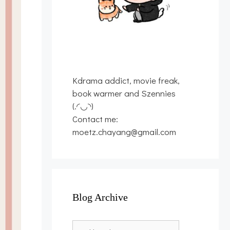
Kdrama addict, movie freak,
book warmer and Szennies
(.◜◡◝)
Contact me:
moetz.chayang@gmail.com
Blog Archive
Blog