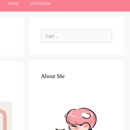
About
Disclosure
Cari
untuk:
About Me