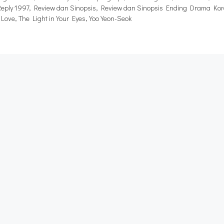
Reply 1997
,
Review dan Sinopsis
,
Review dan Sinopsis Ending Drama Ko
 Love
,
The Light in Your Eyes
,
Yoo Yeon-Seok