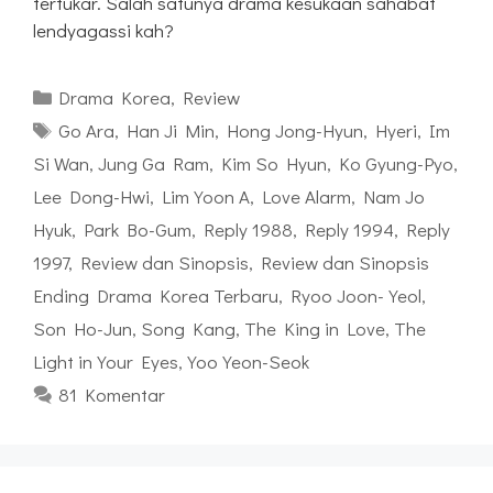
tertukar. Salah satunya drama kesukaan sahabat
lendyagassi kah?
Kategori
Drama Korea
,
Review
Tag
Go Ara
,
Han Ji Min
,
Hong Jong-Hyun
,
Hyeri
,
Im
Si Wan
,
Jung Ga Ram
,
Kim So Hyun
,
Ko Gyung-Pyo
,
Lee Dong-Hwi
,
Lim Yoon A
,
Love Alarm
,
Nam Jo
Hyuk
,
Park Bo-Gum
,
Reply 1988
,
Reply 1994
,
Reply
1997
,
Review dan Sinopsis
,
Review dan Sinopsis
Ending Drama Korea Terbaru
,
Ryoo Joon-Yeol
,
Son Ho-Jun
,
Song Kang
,
The King in Love
,
The
Light in Your Eyes
,
Yoo Yeon-Seok
81 Komentar