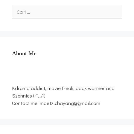
Cari
untuk:
About Me
Kdrama addict, movie freak, book warmer and
Szennies (.◜◡◝)
Contact me: moetz.chayang@gmail.com