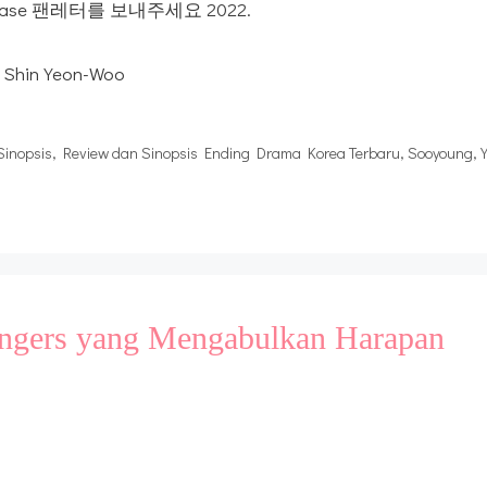
r, Please 팬레터를 보내주세요 2022.
, Shin Yeon-Woo
Sinopsis
,
Review dan Sinopsis Ending Drama Korea Terbaru
,
Sooyoung
,
ngers yang Mengabulkan Harapan