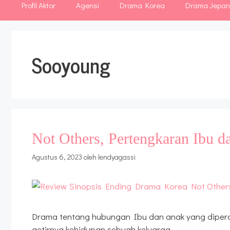
Profil Aktor
Agensi
Drama Korea
Drama Jepa
Sooyoung
Not Others, Pertengkaran Ibu 
Agustus 6, 2023
oleh
lendyagassi
Drama tentang hubungan Ibu dan anak yang diper
getirnya kehidupan sebuah keluarga.