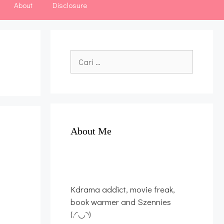
About
Disclosure
Cari
untuk:
About Me
Kdrama addict, movie freak,
book warmer and Szennies
(.◜◡◝)