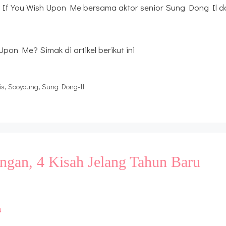
 If You Wish Upon Me bersama aktor senior Sung Dong Il d
on Me? Simak di artikel berikut ini
is
,
Sooyoung
,
Sung Dong-Il
ngan, 4 Kisah Jelang Tahun Baru