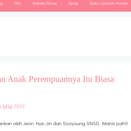
ng
Film
Variety Show
Kpop
Buku Literasi Korea
dan Anak Perempuannya Itu Biasa
ankan oleh Jeon Hye-Jin dan Sooyoung SNSD. Manis pahit