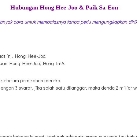
Hubungan Hong Hee-Joo & Paik Sa-Eon
anyak cara untuk membalasnya tanpa perlu mengungkapkan diri
aat ini, Hong Hee-Joo.
puan Hong Hee-Joo, Hong In-A.
i sebelum pernikahan mereka.
an 3 syarat, jika salah satu dilanggar, maka denda 2 milliar w
emah bahasa isyarat, tapi gak ada satu orang pun yang tau bahwa