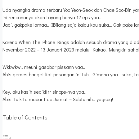
Uda nyangka drama terbaru Yoo Yeon-Seok dan Chae Soo-Bin yan
ini rencananya akan tayang hanya 12 eps yaa..
Jadi, gakpake lamaa.. ((Bilang saja kalau kau suka… Gak pake lam
Karena When The Phone Rings adalah sebuah drama yang diadap
November 2022 – 13 Januari 2023 melalui Kakao. Mungkin saha
Wkkwkw.. meuni gasabar pissann yaa..
Abis gemes banget liat pasangan ini tuh.. Gimana yaa.. suka, t
Key, aku kasih sedikiitt sinops-nya yaa..
Abis itu kita mabar tiap Jum’at – Sabtu nih.. yagsog!
Table of Contents