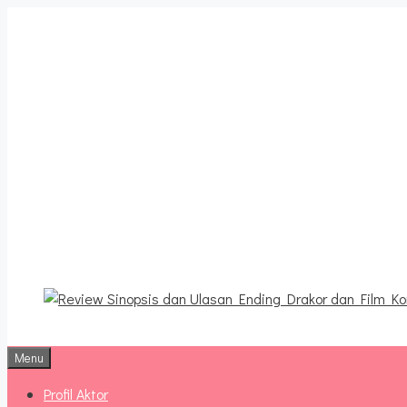
Langsung
ke
isi
Review Sinopsis da
Terbaru
Menu
Profil Aktor