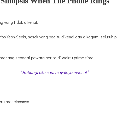
Sinopsis When The Phone Rings
g yang tidak dikenal.
o Yeon-Seok), sosok yang begitu dikenal dan dikagumi seluruh p
emerlang sebagai pewara berita di waktu prime time.
“
Hubungi aku saat mayatnya muncul
.”
era menelponnya.