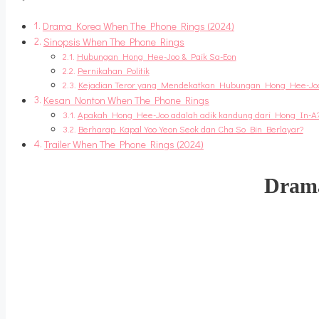
Drama Korea When The Phone Rings (2024)
Sinopsis When The Phone Rings
Hubungan Hong Hee-Joo & Paik Sa-Eon
Pernikahan Politik
Kejadian Teror yang Mendekatkan Hubungan Hong Hee-Joo
Kesan Nonton When The Phone Rings
Apakah Hong Hee-Joo adalah adik kandung dari Hong In-A
Berharap Kapal Yoo Yeon Seok dan Cha So Bin Berlayar?
Trailer When The Phone Rings (2024)
Drama