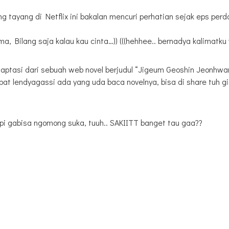
g tayang di Netflix ini bakalan mencuri perhatian sejak eps p
a, Bilang saja kalau kau cinta…)) (((hehhee.. bernadya kalimatku y
tasi dari sebuah web novel berjudul “Jigeum Geoshin Jeonhwane
bat lendyagassi ada yang uda baca novelnya, bisa di share tuh
api gabisa ngomong suka, tuuh.. SAKIITT banget tau gaa??