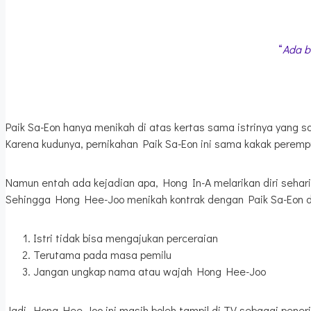
“
Ada b
Paik Sa-Eon hanya menikah di atas kertas sama istrinya yang s
Karena kudunya, pernikahan Paik Sa-Eon ini sama kakak perem
Namun entah ada kejadian apa, Hong In-A melarikan diri sehar
Sehingga Hong Hee-Joo menikah kontrak dengan Paik Sa-Eon deng
Istri tidak bisa mengajukan perceraian
Terutama pada masa pemilu
Jangan ungkap nama atau wajah Hong Hee-Joo
Jadi, Hong Hee-Joo ini masih boleh tampil di TV sebagai penerj