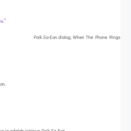
ku
.”
Paik Sa-Eon dialog, When The Phone Rings
on.
 ia adalah istrinya Paik Sa-Eon.