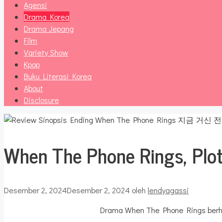
Agensi
Drama Korea
Drama Jepang
Film
Variety Show
Kpop
Buku Literasi Korea
About
Disclosure
When The Phone Rings, Plot
Desember 2, 2024
Desember 2, 2024
oleh
lendyagassi
Drama When The Phone Rings berhasi