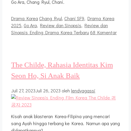
Go Ara, Chang Ryul, Chani.
Kategori
Tag
Drama Korea
Chang Ryul
,
Chani SF9
,
Drama Korea
2025
,
Go Ara
,
Review dan Sinopsis
,
Review dan
Sinopsis Ending Drama Korea Terbaru
68 Komentar
The Childe, Rahasia Identitas Kim
Seon Ho, Si Anak Baik
Juli 27, 2023
Juli 26, 2023
oleh
lendyagassi
Kisah anak blasteran Korea-Filipina yang mencari
sang Ayah hingga terbang ke Korea. Namun apa yang
didapatkannya?