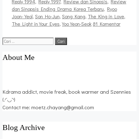
Reply 1994
,
Reply 1997
,
Review dan Sinopsis
,
Review
dan Sinopsis Ending Drama Korea Terbaru
,
Ryoo
Joon-Yeol
,
Son Ho-Jun
,
Song Kang
,
The King in Love
,
The Light in Your Eyes
,
Yoo Yeon-Seok
81 Komentar
Cari
untuk:
About Me
Kdrama addict, movie freak, book warmer and Szennies
(.◜◡◝)
Contact me: moetz.chayang@gmail.com
Blog Archive