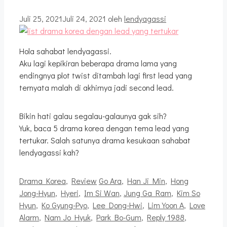
Juli 25, 2021
Juli 24, 2021
oleh
lendyagassi
Hola sahabat lendyagassi.
Aku lagi kepikiran beberapa drama lama yang
endingnya plot twist ditambah lagi first lead yang
ternyata malah di akhirnya jadi second lead.
Bikin hati galau segalau-galaunya gak sih?
Yuk, baca 5 drama korea dengan tema lead yang
tertukar. Salah satunya drama kesukaan sahabat
lendyagassi kah?
Kategori
Tag
Drama Korea
,
Review
Go Ara
,
Han Ji Min
,
Hong
Jong-Hyun
,
Hyeri
,
Im Si Wan
,
Jung Ga Ram
,
Kim So
Hyun
,
Ko Gyung-Pyo
,
Lee Dong-Hwi
,
Lim Yoon A
,
Love
Alarm
,
Nam Jo Hyuk
,
Park Bo-Gum
,
Reply 1988
,