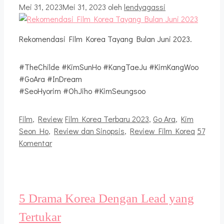
Mei 31, 2023
Mei 31, 2023
oleh
lendyagassi
Rekomendasi Film Korea Tayang Bulan Juni 2023.
#TheChilde #KimSunHo #KangTaeJu #KimKangWoo
#GoAra #InDream
#SeoHyorim #OhJiho #KimSeungsoo
Kategori
Tag
Film
,
Review
Film Korea Terbaru 2023
,
Go Ara
,
Kim
Seon Ho
,
Review dan Sinopsis
,
Review Film Korea
57
Komentar
5 Drama Korea Dengan Lead yang
Tertukar