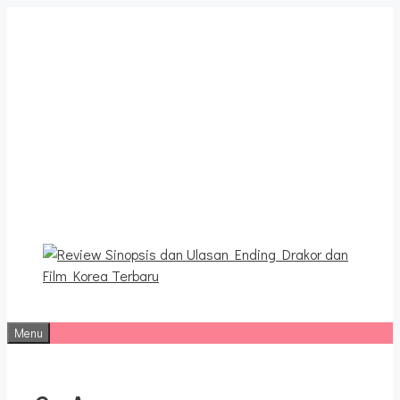
Langsung
ke
isi
Review Sinopsis dan
Ulasan Ending Drakor dan
Film Korea Terbaru
Menu