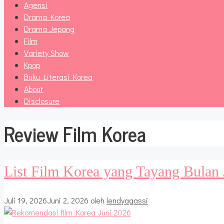
Agensi
Drama Korea
Drama Jepang
Film
Variety Show
Kpop
Buku Literasi Korea
About
Disclosure
Review Film Korea
List Film Korea yang Tayang Bulan 
Juli 19, 2026
Juni 2, 2026
oleh
lendyagassi