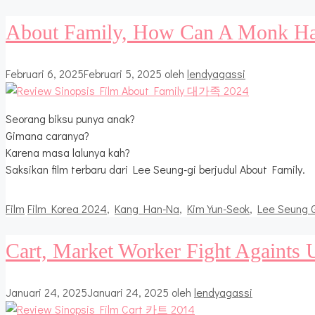
About Family, How Can A Monk Ha
Februari 6, 2025
Februari 5, 2025
oleh
lendyagassi
Seorang biksu punya anak?
Gimana caranya?
Karena masa lalunya kah?
Saksikan film terbaru dari Lee Seung-gi berjudul About Family.
Kategori
Tag
Film
Film Korea 2024
,
Kang Han-Na
,
Kim Yun-Seok
,
Lee Seung 
Cart, Market Worker Fight Againts 
Januari 24, 2025
Januari 24, 2025
oleh
lendyagassi