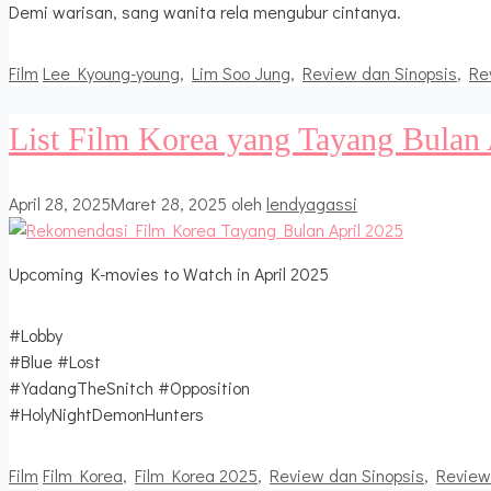
Demi warisan, sang wanita rela mengubur cintanya.
Kategori
Tag
Film
Lee Kyoung-young
,
Lim Soo Jung
,
Review dan Sinopsis
,
Re
List Film Korea yang Tayang Bulan 
April 28, 2025
Maret 28, 2025
oleh
lendyagassi
Upcoming K-movies to Watch in April 2025
#Lobby
#Blue #Lost
#YadangTheSnitch #Opposition
#HolyNightDemonHunters
Kategori
Tag
Film
Film Korea
,
Film Korea 2025
,
Review dan Sinopsis
,
Review