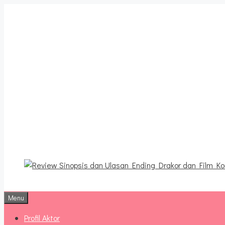
Langsung
ke
isi
Review Sinopsis da
Terbaru
Menu
Profil Aktor