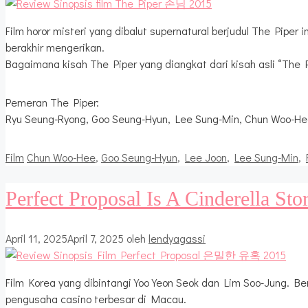
Film horor misteri yang dibalut supernatural berjudul The Pipe
berakhir mengerikan.
Bagaimana kisah The Piper yang diangkat dari kisah asli “The 
Pemeran The Piper:
Ryu Seung-Ryong, Goo Seung-Hyun, Lee Sung-Min, Chun Woo-He
Kategori
Tag
Film
Chun Woo-Hee
,
Goo Seung-Hyun
,
Lee Joon
,
Lee Sung-Min
,
Perfect Proposal Is A Cinderella Stor
April 11, 2025
April 7, 2025
oleh
lendyagassi
Film Korea yang dibintangi Yoo Yeon Seok dan Lim Soo-Jung. B
pengusaha casino terbesar di Macau.