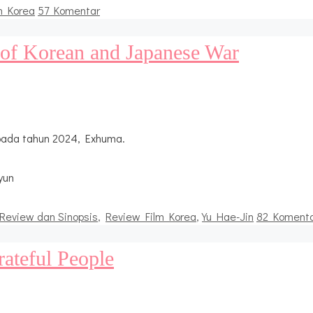
m Korea
57 Komentar
of Korean and Japanese War
pada tahun 2024, Exhuma.
yun
Review dan Sinopsis
,
Review Film Korea
,
Yu Hae-Jin
82 Koment
ateful People