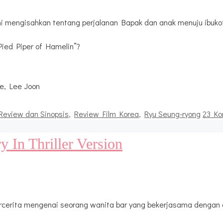
r ini mengisahkan tentang perjalanan Bapak dan anak menuju ibuk
Pied Piper of Hamelin”?
e, Lee Joon
Review dan Sinopsis
,
Review Film Korea
,
Ryu Seung-ryong
23 Ko
y In Thriller Version
ercerita mengenai seorang wanita bar yang bekerjasama dengan 