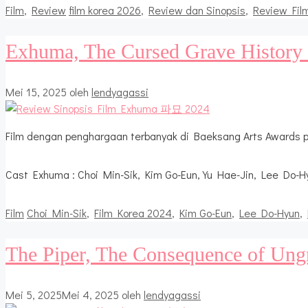
Kategori
Tag
Film
,
Review
film korea 2026
,
Review dan Sinopsis
,
Review Fil
Exhuma, The Cursed Grave History 
Mei 15, 2025
oleh
lendyagassi
Film dengan penghargaan terbanyak di Baeksang Arts Awards 
Cast Exhuma : Choi Min-Sik, Kim Go-Eun, Yu Hae-Jin, Lee Do-H
Kategori
Tag
Film
Choi Min-Sik
,
Film Korea 2024
,
Kim Go-Eun
,
Lee Do-Hyun
,
The Piper, The Consequence of Ungr
Mei 5, 2025
Mei 4, 2025
oleh
lendyagassi