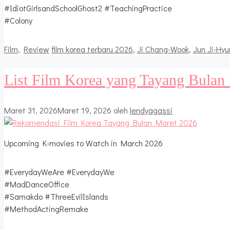
#IdiotGirlsandSchoolGhost2 #TeachingPractice
#Colony
Kategori
Tag
Film
,
Review
film korea terbaru 2026
,
Ji Chang-Wook
,
Jun Ji-Hyu
List Film Korea yang Tayang Bulan
Maret 31, 2026
Maret 19, 2026
oleh
lendyagassi
Upcoming K-movies to Watch in March 2026
#EverydayWeAre #EverydayWe
#MadDanceOffice
#Samakdo #ThreeEvilIslands
#MethodActingRemake