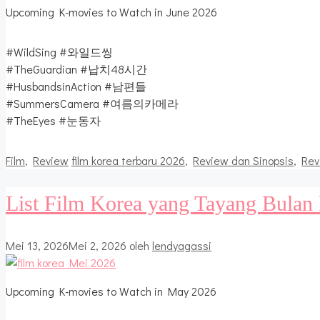
Upcoming K-movies to Watch in June 2026
#WildSing #와일드씽
#TheGuardian #납치48시간
#HusbandsinAction #남편들
#SummersCamera #여름의카메라
#TheEyes #눈동자
Kategori
Tag
Film
,
Review
film korea terbaru 2026
,
Review dan Sinopsis
,
Rev
List Film Korea yang Tayang Bulan
Mei 13, 2026
Mei 2, 2026
oleh
lendyagassi
Upcoming K-movies to Watch in May 2026