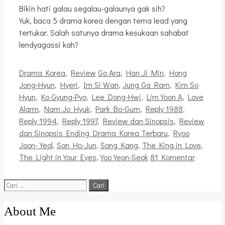
Bikin hati galau segalau-galaunya gak sih?
Yuk, baca 5 drama korea dengan tema lead yang
tertukar. Salah satunya drama kesukaan sahabat
lendyagassi kah?
Kategori
Tag
Drama Korea
,
Review
Go Ara
,
Han Ji Min
,
Hong
Jong-Hyun
,
Hyeri
,
Im Si Wan
,
Jung Ga Ram
,
Kim So
Hyun
,
Ko Gyung-Pyo
,
Lee Dong-Hwi
,
Lim Yoon A
,
Love
Alarm
,
Nam Jo Hyuk
,
Park Bo-Gum
,
Reply 1988
,
Reply 1994
,
Reply 1997
,
Review dan Sinopsis
,
Review
dan Sinopsis Ending Drama Korea Terbaru
,
Ryoo
Joon-Yeol
,
Son Ho-Jun
,
Song Kang
,
The King in Love
,
The Light in Your Eyes
,
Yoo Yeon-Seok
81 Komentar
Cari
untuk:
About Me