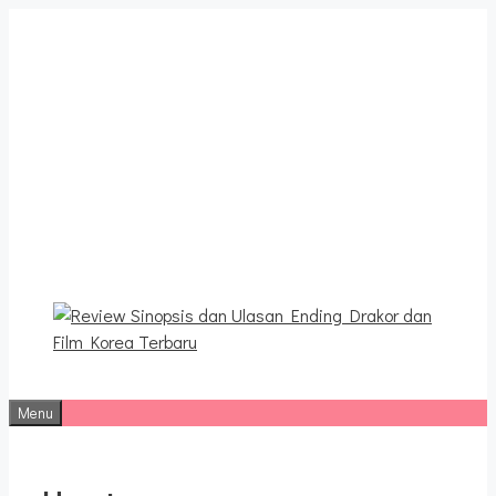
Langsung
ke
isi
Review Sinopsis dan
Ulasan Ending Drakor dan
Film Korea Terbaru
Menu