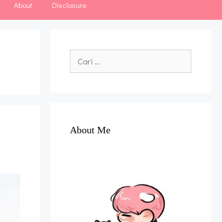
About
Disclosure
Cari
untuk:
About Me