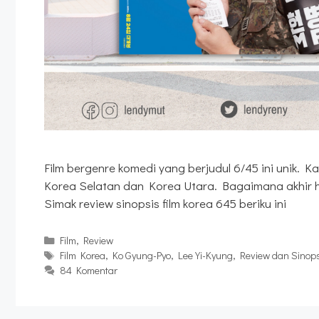
Film bergenre komedi yang berjudul 6/45 ini unik.
Korea Selatan dan Korea Utara. Bagaimana akhir 
Simak review sinopsis film korea 645 beriku ini
Kategori
Film
,
Review
Tag
Film Korea
,
Ko Gyung-Pyo
,
Lee Yi-Kyung
,
Review dan Sinops
84 Komentar