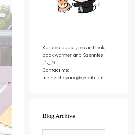
Kdrama addict, movie freak,
book warmer and Szennies
(.◜◡◝)
Contact me:
moetz.chayang@gmail.com
Blog Archive
Blog