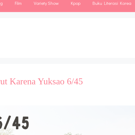
ng
Film
Variety Show
Kpop
Buku Literasi Korea
ut Karena Yuksao 6/45