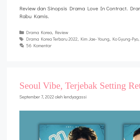
Review dan Sinopsis Drama Love In Contract. Dram
Rabu Kamis.
Kategori
Drama Korea
,
Review
Tag
Drama Korea Terbaru 2022
,
Kim Jae-Young
,
Ko Gyung-Pyo
56 Komentar
Seoul Vibe, Terjebak Setting Re
September 7, 2022
oleh
lendyagassi