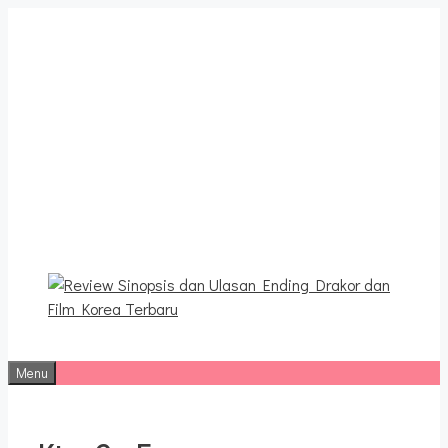
Langsung
ke
isi
Review Sinopsis dan
Ulasan Ending Drakor dan
Film Korea Terbaru
Menu