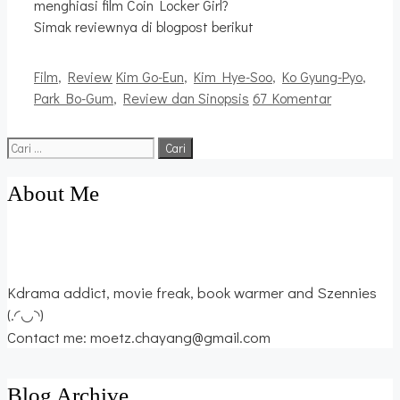
menghiasi film Coin Locker Girl?
Simak reviewnya di blogpost berikut
Kategori
Tag
Film
,
Review
Kim Go-Eun
,
Kim Hye-Soo
,
Ko Gyung-Pyo
,
Park Bo-Gum
,
Review dan Sinopsis
67 Komentar
Cari
untuk:
About Me
Kdrama addict, movie freak, book warmer and Szennies
(.◜◡◝)
Contact me: moetz.chayang@gmail.com
Blog Archive