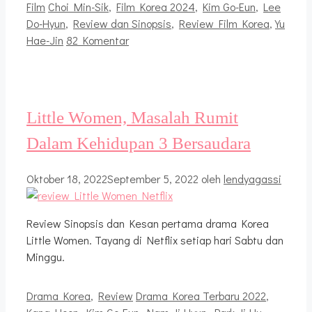
Kategori
Tag
Film
Choi Min-Sik
,
Film Korea 2024
,
Kim Go-Eun
,
Lee
Do-Hyun
,
Review dan Sinopsis
,
Review Film Korea
,
Yu
Hae-Jin
82 Komentar
Little Women, Masalah Rumit
Dalam Kehidupan 3 Bersaudara
Oktober 18, 2022
September 5, 2022
oleh
lendyagassi
Review Sinopsis dan Kesan pertama drama Korea
Little Women. Tayang di Netflix setiap hari Sabtu dan
Minggu.
Kategori
Tag
Drama Korea
,
Review
Drama Korea Terbaru 2022
,