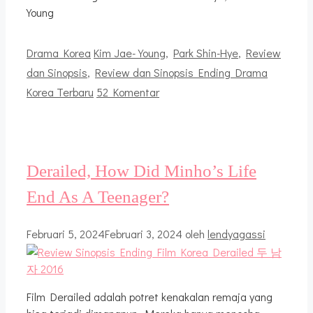
Young
Kategori
Tag
Drama Korea
Kim Jae-Young
,
Park Shin-Hye
,
Review
dan Sinopsis
,
Review dan Sinopsis Ending Drama
Korea Terbaru
52 Komentar
Derailed, How Did Minho’s Life
End As A Teenager?
Februari 5, 2024
Februari 3, 2024
oleh
lendyagassi
Film Derailed adalah potret kenakalan remaja yang