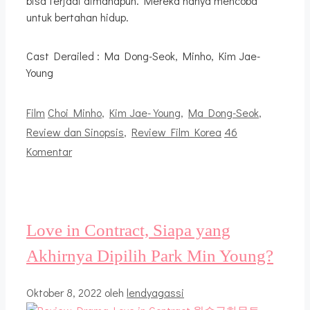
bisa terjadi dimanapun. Mereka hanya mencoba
untuk bertahan hidup.
Cast Derailed : Ma Dong-Seok, Minho, Kim Jae-
Young
Kategori
Tag
Film
Choi Minho
,
Kim Jae-Young
,
Ma Dong-Seok
,
Review dan Sinopsis
,
Review Film Korea
46
Komentar
Love in Contract, Siapa yang
Akhirnya Dipilih Park Min Young?
Oktober 8, 2022
oleh
lendyagassi