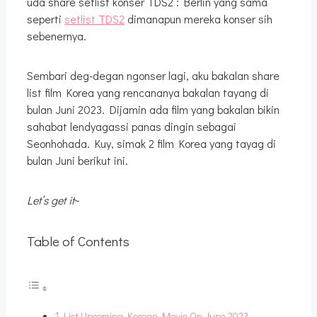
uda share setlist konser TDS2 : Berlin yang sama
seperti
setlist TDS2
dimanapun mereka konser sih
sebenernya.
Sembari deg-degan ngonser lagi, aku bakalan share
list film Korea yang rencananya bakalan tayang di
bulan Juni 2023. Dijamin ada film yang bakalan bikin
sahabat lendyagassi panas dingin sebagai
Seonhohada. Kuy, simak 2 film Korea yang tayag di
bulan Juni berikut ini.
Let’s get it
~
Table of Contents
List Upcoming Korean Movie On June 2023