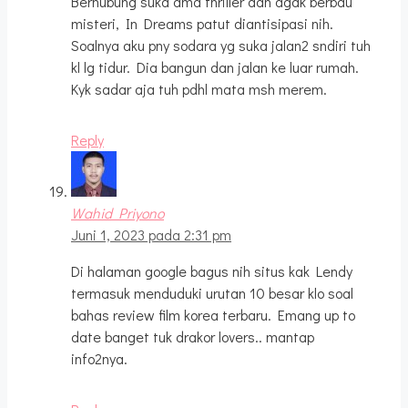
Berhubung suka ama thriller dan agak berbau
misteri, In Dreams patut diantisipasi nih.
Soalnya aku pny sodara yg suka jalan2 sndiri tuh
kl lg tidur. Dia bangun dan jalan ke luar rumah.
Kyk sadar aja tuh pdhl mata msh merem.
Reply
Wahid Priyono
Juni 1, 2023 pada 2:31 pm
Di halaman google bagus nih situs kak Lendy
termasuk menduduki urutan 10 besar klo soal
bahas review film korea terbaru. Emang up to
date banget tuk drakor lovers.. mantap
info2nya.