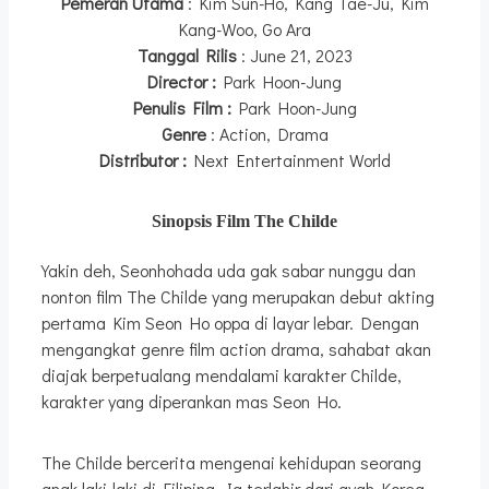
Pemeran Utama
: Kim Sun-Ho, Kang Tae-Ju, Kim
Kang-Woo, Go Ara
Tanggal Rilis
: June 21, 2023
Director :
Park Hoon-Jung
Penulis Film :
Park Hoon-Jung
Genre
: Action, Drama
Distributor :
Next Entertainment World
Sinopsis Film The Childe
Yakin deh, Seonhohada uda gak sabar nunggu dan
nonton film The Childe yang merupakan debut akting
pertama Kim Seon Ho oppa di layar lebar. Dengan
mengangkat genre film action drama, sahabat akan
diajak berpetualang mendalami karakter Childe,
karakter yang diperankan mas Seon Ho.
The Childe bercerita mengenai kehidupan seorang
anak laki-laki di Filipina. Ia terlahir dari ayah Korea