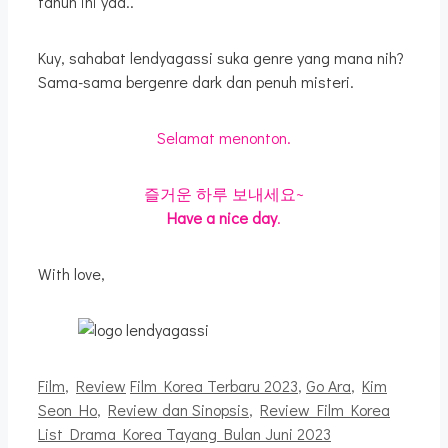
tahun ini yaa..
Kuy, sahabat lendyagassi suka genre yang mana nih?
Sama-sama bergenre dark dan penuh misteri.
Selamat menonton.
즐거운 하루 보내세요~
Have a nice day
.
With love,
Kategori
Tag
Film
,
Review
Film Korea Terbaru 2023
,
Go Ara
,
Kim
Seon Ho
,
Review dan Sinopsis
,
Review Film Korea
List Drama Korea Tayang Bulan Juni 2023