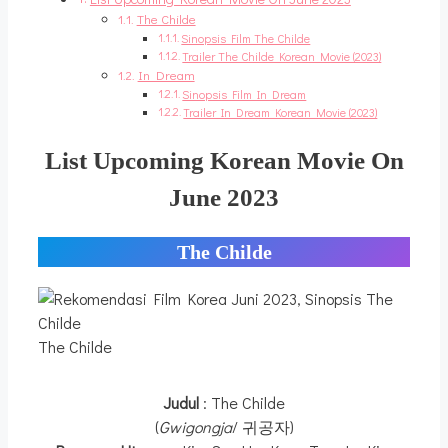
The Childe
Sinopsis Film The Childe
Trailer The Childe Korean Movie (2023)
In Dream
Sinopsis Film In Dream
Trailer In Dream Korean Movie (2023)
List Upcoming Korean Movie On
June 2023
The Childe
The Childe
Judul
: The Childe
(
Gwigongja
/ 귀공자)