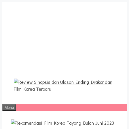
Langsung
ke
isi
Review Sinopsis dan
Ulasan Ending Drakor dan
Film Korea Terbaru
Menu