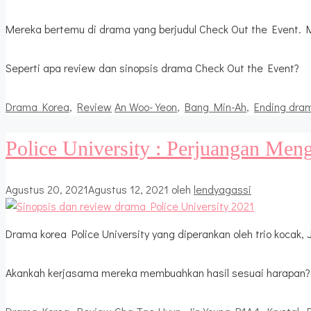
Mereka bertemu di drama yang berjudul Check Out the Event. M
Seperti apa review dan sinopsis drama Check Out the Event?
Kategori
Tag
Drama Korea
,
Review
An Woo-Yeon
,
Bang Min-Ah
,
Ending dra
Police University : Perjuangan Men
Agustus 20, 2021
Agustus 12, 2021
oleh
lendyagassi
Drama korea Police University yang diperankan oleh trio kocak
Akankah kerjasama mereka membuahkan hasil sesuai harapan?
Kategori
Tag