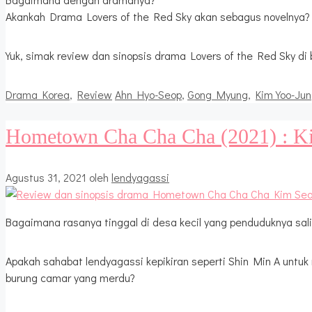
Akankah Drama Lovers of the Red Sky akan sebagus novelnya?
Yuk, simak review dan sinopsis drama Lovers of the Red Sky di b
Kategori
Tag
Drama Korea
,
Review
Ahn Hyo-Seop
,
Gong Myung
,
Kim Yoo-Ju
Hometown Cha Cha Cha (2021) : K
Agustus 31, 2021
oleh
lendyagassi
Bagaimana rasanya tinggal di desa kecil yang penduduknya sa
Apakah sahabat lendyagassi kepikiran seperti Shin Min A unt
burung camar yang merdu?