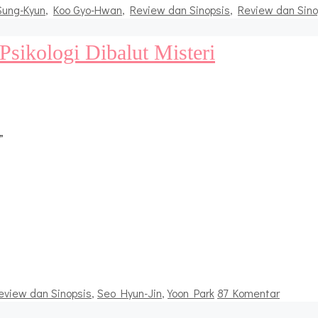
Sung-Kyun
,
Koo Gyo-Hwan
,
Review dan Sinopsis
,
Review dan Sin
sikologi Dibalut Misteri
”
eview dan Sinopsis
,
Seo Hyun-Jin
,
Yoon Park
87 Komentar