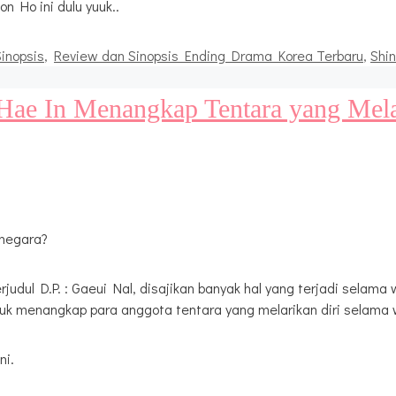
n Ho ini dulu yuuk..
inopsis
,
Review dan Sinopsis Ending Drama Korea Terbaru
,
Shi
g Hae In Menangkap Tentara yang Mela
 negara?
judul D.P. : Gaeui Nal, disajikan banyak hal yang terjadi sela
uk menangkap para anggota tentara yang melarikan diri selama 
ni.