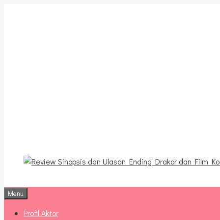
Langsung
ke
isi
Review Sinopsis da
Terbaru
Menu
Profil Aktor