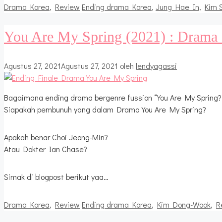
Kategori
Tag
Drama Korea
,
Review
Ending drama Korea
,
Jung Hae In
,
Kim 
You Are My Spring (2021) : Drama P
Agustus 27, 2021
Agustus 27, 2021
oleh
lendyagassi
Bagaimana ending drama bergenre fussion “You Are My Spring?
Siapakah pembunuh yang dalam Drama You Are My Spring?
Apakah benar Choi Jeong-Min?
Atau Dokter Ian Chase?
Simak di blogpost berikut yaa…
Kategori
Tag
Drama Korea
,
Review
Ending drama Korea
,
Kim Dong-Wook
,
R