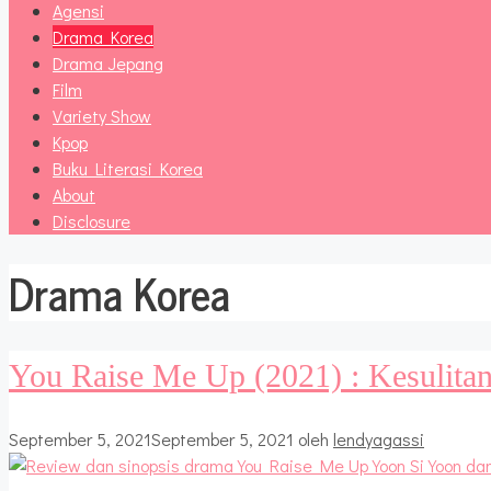
Agensi
Drama Korea
Drama Jepang
Film
Variety Show
Kpop
Buku Literasi Korea
About
Disclosure
Drama Korea
You Raise Me Up (2021) : Kesulita
September 5, 2021
September 5, 2021
oleh
lendyagassi