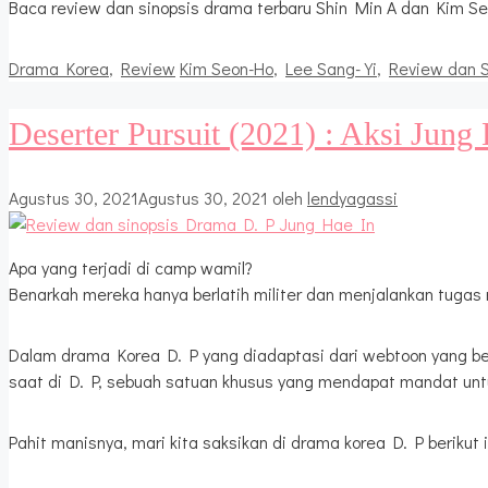
Baca review dan sinopsis drama terbaru Shin Min A dan Kim Seo
Kategori
Tag
Drama Korea
,
Review
Kim Seon-Ho
,
Lee Sang-Yi
,
Review dan S
Deserter Pursuit (2021) : Aksi Jun
Agustus 30, 2021
Agustus 30, 2021
oleh
lendyagassi
Apa yang terjadi di camp wamil?
Benarkah mereka hanya berlatih militer dan menjalankan tugas
Dalam drama Korea D. P yang diadaptasi dari webtoon yang ber
saat di D. P, sebuah satuan khusus yang mendapat mandat unt
Pahit manisnya, mari kita saksikan di drama korea D. P berikut i