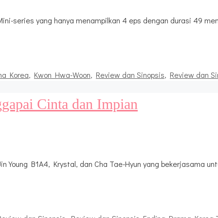
ini-series yang hanya menampilkan 4 eps dengan durasi 49 meni
ma Korea
,
Kwon Hwa-Woon
,
Review dan Sinopsis
,
Review dan Si
ggapai Cinta dan Impian
, Jin Young B1A4, Krystal, dan Cha Tae-Hyun yang bekerjasama un