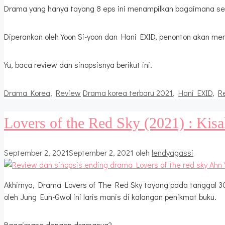
Drama yang hanya tayang 8 eps ini menampilkan bagaimana ses
Diperankan oleh Yoon Si-yoon dan Hani EXID, penonton akan meni
Yu, baca review dan sinopsisnya berikut ini.
Kategori
Tag
Drama Korea
,
Review
Drama korea terbaru 2021
,
Hani EXID
,
R
Lovers of the Red Sky (2021) : Ki
September 2, 2021
September 2, 2021
oleh
lendyagassi
Akhirnya, Drama Lovers of The Red Sky tayang pada tanggal 30 
oleh Jung Eun-Gwol ini laris manis di kalangan penikmat buku.
Bagaimana dengan dramanya?