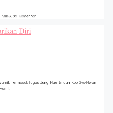
n Min-A
86 Komentar
rikan Diri
ma wamil. Termasuk tugas Jung Hae In dan Koo Gyo-Hwan
wamil.