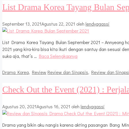
List Drama Korea Tayang Bulan Se
September 13, 2021
Agustus 22, 2021
oleh
lendyagassi
List Drama Korea Tayang Bulan September 2021 – Annyeong ha
2021 yang kira-kira bisa kita ikuti dengan santuy dan sesuai de
suka aja, that’s …
Baca Selengkapnya
Kategori
Tag
Drama Korea
,
Review
Review dan Sinopsis
,
Review dan Sinops
Check Out the Event (2021) : Perjal
Agustus 20, 2021
Agustus 16, 2021
oleh
lendyagassi
Drama yang bikin aku nangis karena akting pasangan Bang Min