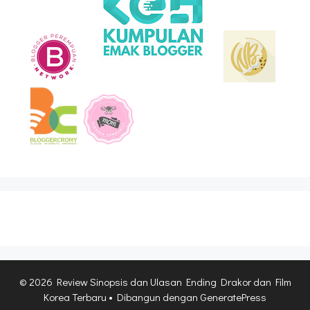
© 2026 Review Sinopsis dan Ulasan Ending Drakor dan Film
Korea Terbaru
• Dibangun dengan
GeneratePress