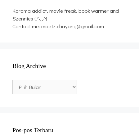
Kdrama addict, movie freak, book warmer and
Szennies (.◜◡◝)
Contact me: moetz.chayang@gmail.com
Blog Archive
Blog
Archive
Pos-pos Terbaru