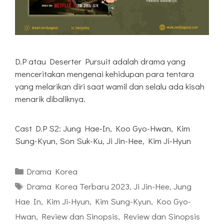
D.P atau Deserter Pursuit adalah drama yang
menceritakan mengenai kehidupan para tentara
yang melarikan diri saat wamil dan selalu ada kisah
menarik dibaliknya.
Cast D.P S2: Jung Hae-In, Koo Gyo-Hwan, Kim
Sung-Kyun, Son Suk-Ku, Ji Jin-Hee, Kim Ji-Hyun
Kategori
Drama Korea
Tag
Drama Korea Terbaru 2023
,
Ji Jin-Hee
,
Jung
Hae In
,
Kim Ji-Hyun
,
Kim Sung-Kyun
,
Koo Gyo-
Hwan
,
Review dan Sinopsis
,
Review dan Sinopsis