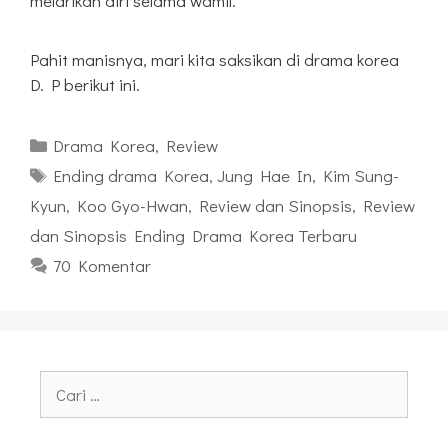
melarikan diri selama wamil.
Pahit manisnya, mari kita saksikan di drama korea
D. P berikut ini.
Kategori
Drama Korea
,
Review
Tag
Ending drama Korea
,
Jung Hae In
,
Kim Sung-
Kyun
,
Koo Gyo-Hwan
,
Review dan Sinopsis
,
Review
dan Sinopsis Ending Drama Korea Terbaru
70 Komentar
Cari
untuk: