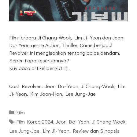
Film terbaru Ji Chang-Wook, Lim Ji-Yeon dan Jeon
Do-Yeon genre Action, Thriller, Crime berjudul
Revolver ini mengisahkan tentang balas dendam.
Seperti apa keseruannya?
Kuy baca artikel berikut ini.
Cast Revolver : Jeon Do-Yeon, Ji Chang-Wook, Lim
Ji-Yeon, Kim Joon-Han, Lee Jung-Jae
Kategori
Film
Tag
Film Korea 2024
,
Jeon Do-Yeon
,
Ji Chang-Wook
,
Lee Jung-Jae
,
Lim Ji-Yeon
,
Review dan Sinopsis