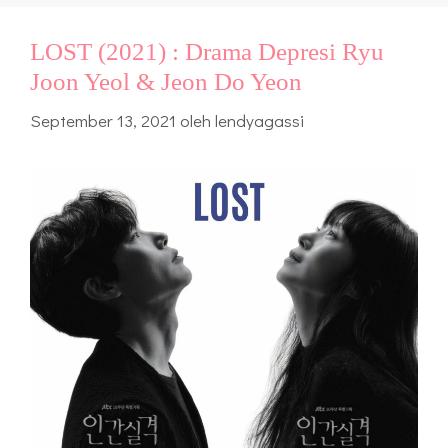
LOST (2021) : Drama Depresi Ryu
Joon Yeol & Jeon Do Yeon
September 13, 2021
oleh
lendyagassi