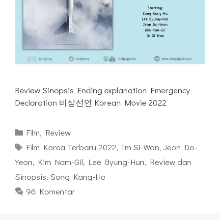
Review Sinopsis Ending explanation Emergency
Declaration 비상선언 Korean Movie 2022
Kategori
Film
,
Review
Tag
Film Korea Terbaru 2022
,
Im Si-Wan
,
Jeon Do-
Yeon
,
Kim Nam-Gil
,
Lee Byung-Hun
,
Review dan
Sinopsis
,
Song Kang-Ho
96 Komentar