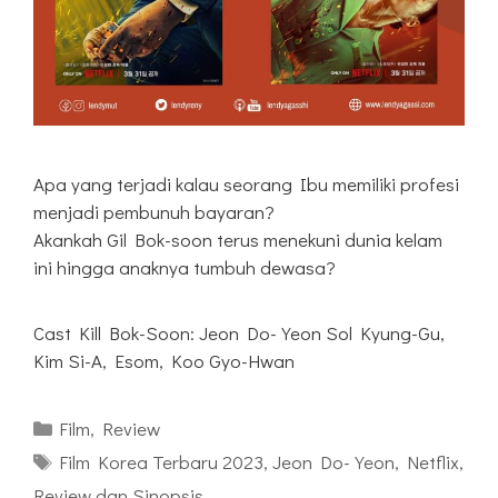
Apa yang terjadi kalau seorang Ibu memiliki profesi
menjadi pembunuh bayaran?
Akankah Gil Bok-soon terus menekuni dunia kelam
ini hingga anaknya tumbuh dewasa?
Cast Kill Bok-Soon: Jeon Do-Yeon Sol Kyung-Gu,
Kim Si-A, Esom, Koo Gyo-Hwan
Kategori
Film
,
Review
Tag
Film Korea Terbaru 2023
,
Jeon Do-Yeon
,
Netflix
,
Review dan Sinopsis