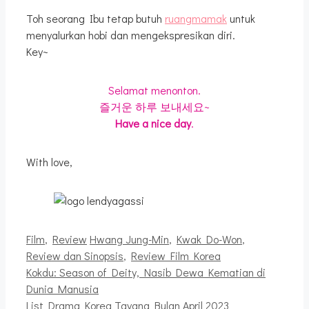
Toh seorang Ibu tetap butuh
ruangmamak
untuk
menyalurkan hobi dan mengekspresikan diri.
Key~
Selamat menonton.
즐거운 하루 보내세요~
Have a nice day
.
With love,
Kategori
Tag
Film
,
Review
Hwang Jung-Min
,
Kwak Do-Won
,
Review dan Sinopsis
,
Review Film Korea
Kokdu: Season of Deity, Nasib Dewa Kematian di
Dunia Manusia
List Drama Korea Tayang Bulan April 2023