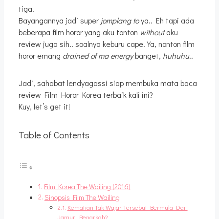
tiga.
Bayangannya jadi super
jomplang to
ya.. Eh tapi ada
beberapa film horor yang aku tonton
without
aku
review juga sih.. soalnya keburu cape. Ya, nonton film
horor emang
drained of ma energy
banget,
huhuhu
..
Jadi, sahabat lendyagassi siap membuka mata baca
review Film Horor Korea terbaik kali ini?
Kuy, let’s get it!
Table of Contents
Film Korea The Wailing (2016)
Sinopsis Film The Wailing
Kematian Tak Wajar Tersebut Bermula Dari
Jamur, Benarkah?