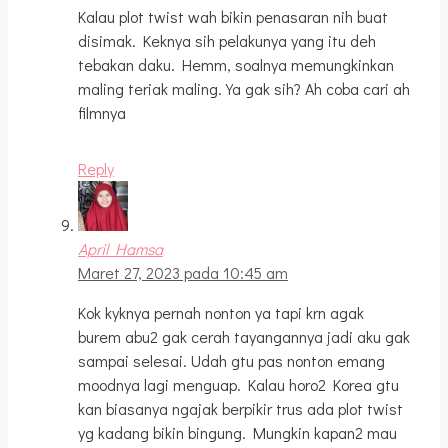
Kalau plot twist wah bikin penasaran nih buat
disimak. Keknya sih pelakunya yang itu deh
tebakan daku. Hemm, soalnya memungkinkan
maling teriak maling. Ya gak sih? Ah coba cari ah
filmnya
Reply
April Hamsa
Maret 27, 2023 pada 10:45 am
Kok kyknya pernah nonton ya tapi krn agak
burem abu2 gak cerah tayangannya jadi aku gak
sampai selesai. Udah gtu pas nonton emang
moodnya lagi menguap. Kalau horo2 Korea gtu
kan biasanya ngajak berpikir trus ada plot twist
yg kadang bikin bingung. Mungkin kapan2 mau