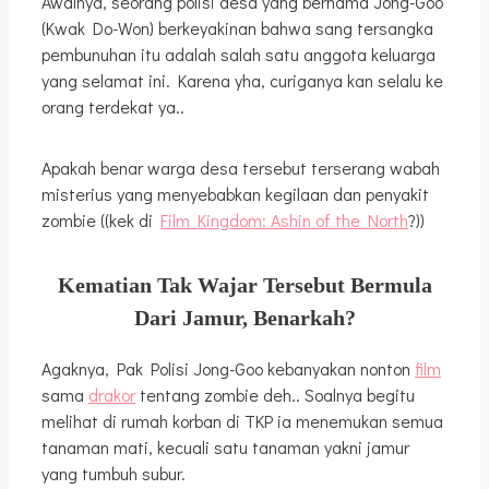
Awalnya, seorang polisi desa yang bernama Jong-Goo
(Kwak Do-Won) berkeyakinan bahwa sang tersangka
pembunuhan itu adalah salah satu anggota keluarga
yang selamat ini. Karena yha, curiganya kan selalu ke
orang terdekat ya..
Apakah benar warga desa tersebut terserang wabah
misterius yang menyebabkan kegilaan dan penyakit
zombie ((kek di
Film Kingdom: Ashin of the North
?))
Kematian Tak Wajar Tersebut Bermula
Dari Jamur, Benarkah?
Agaknya, Pak Polisi Jong-Goo kebanyakan nonton
film
sama
drakor
tentang zombie deh.. Soalnya begitu
melihat di rumah korban di TKP ia menemukan semua
tanaman mati, kecuali satu tanaman yakni jamur
yang tumbuh subur.