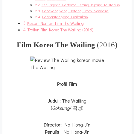
Kecurigaan Pertama: Orang Jepang Misterius
Cenayang yang Datang From Nowhere
Peringatan yang Diabaikan
Kesan Nonton Film The Wailing
Trailer Film Korea The Wailing (2016)
Film Korea The Wailing
(2016)
The Wailing
Profil Film
Judul
: The Wailing
(
Goksung
/ 곡성)
Director
: Na Hong-Jin
Penulis
: Na Hong-Jin