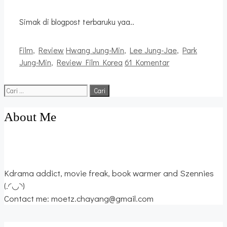
Simak di blogpost terbaruku yaa..
Kategori
Tag
Film
,
Review
Hwang Jung-Min
,
Lee Jung-Jae
,
Park
Jung-Min
,
Review Film Korea
61 Komentar
Cari
untuk:
About Me
Kdrama addict, movie freak, book warmer and Szennies
(.◜◡◝)
Contact me: moetz.chayang@gmail.com