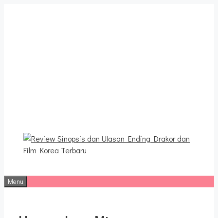
Langsung
ke
isi
Review Sinopsis dan
Ulasan Ending Drakor dan
Film Korea Terbaru
Menu