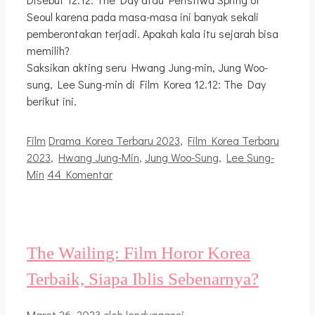
Seoul karena pada masa-masa ini banyak sekali
pemberontakan terjadi. Apakah kala itu sejarah bisa
memilih?
Saksikan akting seru Hwang Jung-min, Jung Woo-
sung, Lee Sung-min di Film Korea 12.12: The Day
berikut ini.
Kategori
Tag
Film
Drama Korea Terbaru 2023
,
Film Korea Terbaru
2023
,
Hwang Jung-Min
,
Jung Woo-Sung
,
Lee Sung-
Min
44 Komentar
The Wailing: Film Horor Korea
Terbaik, Siapa Iblis Sebenarnya?
Maret 26, 2023
oleh
lendyagassi