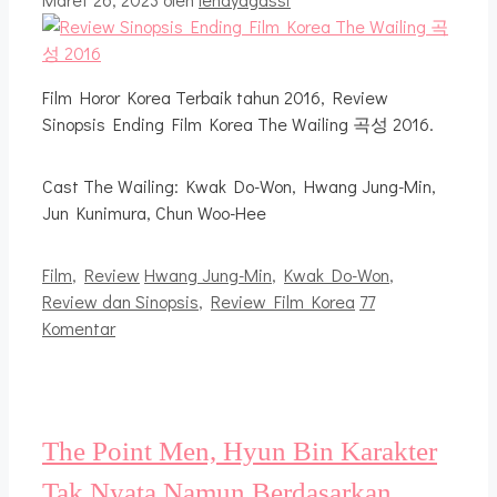
Film Horor Korea Terbaik tahun 2016, Review
Sinopsis Ending Film Korea The Wailing 곡성 2016.
Cast The Wailing: Kwak Do-Won, Hwang Jung-Min,
Jun Kunimura, Chun Woo-Hee
Kategori
Tag
Film
,
Review
Hwang Jung-Min
,
Kwak Do-Won
,
Review dan Sinopsis
,
Review Film Korea
77
Komentar
The Point Men, Hyun Bin Karakter
Tak Nyata Namun Berdasarkan