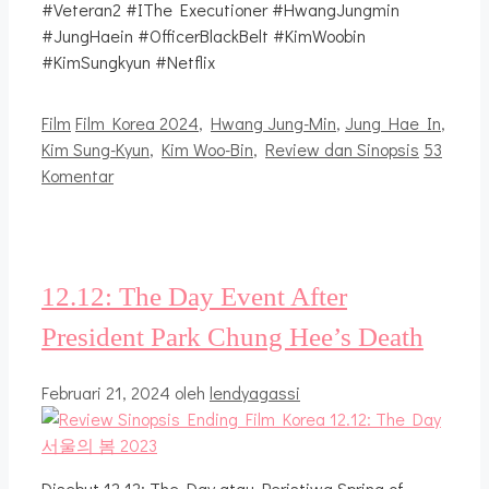
#Veteran2 #IThe Executioner #HwangJungmin
#JungHaein #OfficerBlackBelt #KimWoobin
#KimSungkyun #Netflix
Kategori
Tag
Film
Film Korea 2024
,
Hwang Jung-Min
,
Jung Hae In
,
Kim Sung-Kyun
,
Kim Woo-Bin
,
Review dan Sinopsis
53
Komentar
12.12: The Day Event After
President Park Chung Hee’s Death
Februari 21, 2024
oleh
lendyagassi
Disebut 12.12: The Day atau Peristiwa Spring of