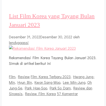
List Film Korea yang Tayang Bulan
Januari 2023
Desember 31, 2022
Desember 30, 2022
oleh
lendyagassi
Rekomendasi Film Korea Tayang Bulan Januari 2023.
Simak di artikel berikut ini
Kategori
Tag
Film
,
Review
Film Korea Terbaru 2023
,
Hwang Jung-
Min
,
Hyun Bin
,
Kwon Sang-Woo
,
Lee Min-Jung
,
Oh
Jung-Se
,
Park Hae-Soo
,
Park So Dam
,
Review dan
Sinopsis
,
Review Film Korea
57 Komentar