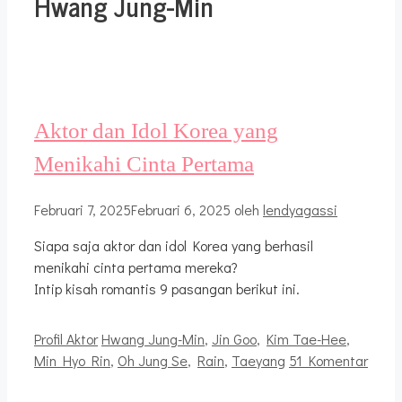
Hwang Jung-Min
Aktor dan Idol Korea yang
Menikahi Cinta Pertama
Februari 7, 2025
Februari 6, 2025
oleh
lendyagassi
Siapa saja aktor dan idol Korea yang berhasil
menikahi cinta pertama mereka?
Intip kisah romantis 9 pasangan berikut ini.
Kategori
Tag
Profil Aktor
Hwang Jung-Min
,
Jin Goo
,
Kim Tae-Hee
,
Min Hyo Rin
,
Oh Jung Se
,
Rain
,
Taeyang
51 Komentar