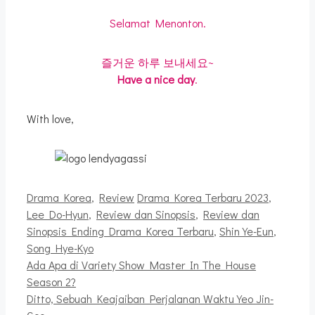
Selamat Menonton.
즐거운 하루 보내세요~
Have a nice day
.
With love,
Kategori
Tag
Drama Korea
,
Review
Drama Korea Terbaru 2023
,
Lee Do-Hyun
,
Review dan Sinopsis
,
Review dan
Sinopsis Ending Drama Korea Terbaru
,
Shin Ye-Eun
,
Song Hye-Kyo
Ada Apa di Variety Show Master In The House
Season 2?
Ditto, Sebuah Keajaiban Perjalanan Waktu Yeo Jin-