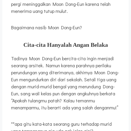
pergi meninggalkan Moon Dong-Eun karena telah
menerima uang tutup mulut.
Bagaimana nasib Moon Dong-Eun?
Cita-cita Hanyalah Angan Belaka
Tadinya Moon Dong-Eun bercita-cita ingin menjadi
seorang arsitek. Namun karena parahnya perilaku
perundungan yang diterimanya, akhirnya Moon Dong-
Eun mengundurkan diri dari sekolah. Setali tiga uang
dengan murid-murid bengal yang merundung Dong-
Eun, sang wali kelas pun dengan angkuhnya berkata
“Apakah tulangmu patah? Kalau temanmu
menamparmu, itu berarti ada yang salah denganmu!”
**apa gitu kata-kata seorang guru terhadap murid
yang tampangnya aja uda gak jelas gini?