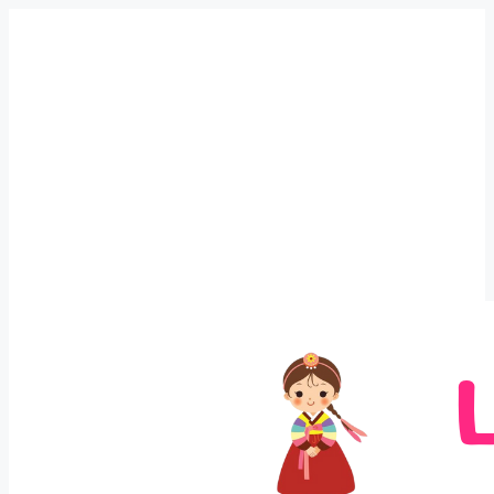
Langsung
ke
isi
Review Sinopsis dan
Ulasan Ending Drakor dan
Film Korea Terbaru