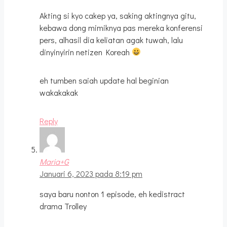
Akting si kyo cakep ya, saking aktingnya gitu,
kebawa dong mimiknya pas mereka konferensi
pers, alhasil dia keliatan agak tuwah, lalu
dinyinyirin netizen Koreah
eh tumben saiah update hal beginian
wakakakak
Reply
Maria+G
Januari 6, 2023 pada 8:19 pm
saya baru nonton 1 episode, eh kedistract
drama Trolley