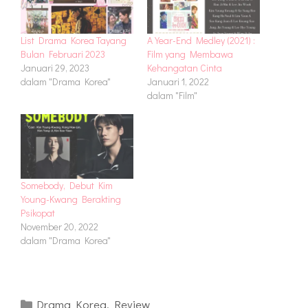
List Drama Korea Tayang
A Year-End Medley (2021) :
Bulan Februari 2023
Film yang Membawa
Januari 29, 2023
Kehangatan Cinta
dalam "Drama Korea"
Januari 1, 2022
dalam "Film"
Somebody, Debut Kim
Young-Kwang Berakting
Psikopat
November 20, 2022
dalam "Drama Korea"
Kategori
Drama Korea
,
Review