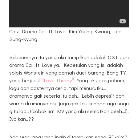
Cast Drama Call It Love: Kim Young-Kwang, Lee
Sung-Kyung
Sebenernya itu yang aku tampilkan adalah OST dari
drama Call It Love ya.. Kebetulan yang isi adalah
solois Wonstein yang pernah duet bareng Bang TY
yang berjudul “
Love Theory
“. Yang aku gak paham,
lagu dan posternya ceria, tapi menurutku…
dramanya gak seceria itu deh.. Lebih depresif dan
warna dramanya aku juga gak tau kenapa aga ungu
gitu loo.. ((cobak liat MV yang aku sematkan deeh…)).
Iya kan..??
Ada teori apa yang ingin ditampilkan sang PD-nim?