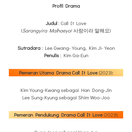
Profil Drama
Judul
: Call It Love
(
Sarangyira Malhaeyo
/ 사랑이라 말해요)
Sutradara
: Lee Gwang-Young, Kim Ji-Yeon
Penulis
: Kim Ga-Eun
Pemeran Utama Drama Call It Love
(2023)
:
Kim Young-Kwang sebagai Han Dong-Jin
Lee Sung-Kyung sebagai Shim Woo-Joo
Pemeran Pendukung Drama
Call It Love
(2023)
: