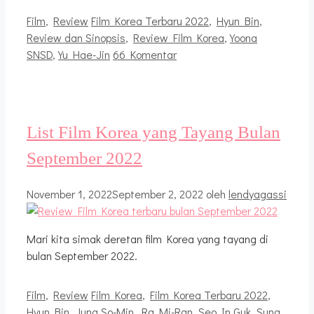
Kategori
Tag
Film
,
Review
Film Korea Terbaru 2022
,
Hyun Bin
,
Review dan Sinopsis
,
Review Film Korea
,
Yoona
SNSD
,
Yu Hae-Jin
66 Komentar
List Film Korea yang Tayang Bulan
September 2022
November 1, 2022
September 2, 2022
oleh
lendyagassi
Mari kita simak deretan film Korea yang tayang di
bulan September 2022.
Kategori
Tag
Film
,
Review
Film Korea
,
Film Korea Terbaru 2022
,
Hyun Bin
,
Jung So-Min
,
Ra Mi-Ran
,
Seo In Guk
,
Sung