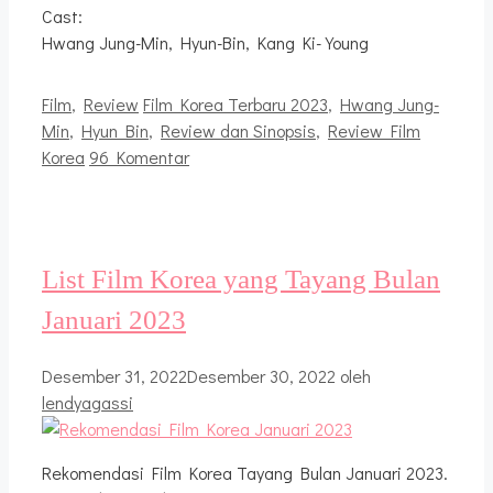
Cast:
Hwang Jung-Min, Hyun-Bin, Kang Ki-Young
Kategori
Tag
Film
,
Review
Film Korea Terbaru 2023
,
Hwang Jung-
Min
,
Hyun Bin
,
Review dan Sinopsis
,
Review Film
Korea
96 Komentar
List Film Korea yang Tayang Bulan
Januari 2023
Desember 31, 2022
Desember 30, 2022
oleh
lendyagassi
Rekomendasi Film Korea Tayang Bulan Januari 2023.