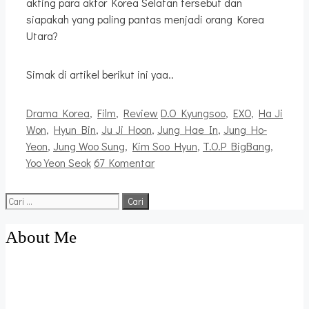
akting para aktor Korea Selatan tersebut dan
siapakah yang paling pantas menjadi orang Korea
Utara?
Simak di artikel berikut ini yaa..
Kategori
Tag
Drama Korea
,
Film
,
Review
D.O Kyungsoo
,
EXO
,
Ha Ji
Won
,
Hyun Bin
,
Ju Ji Hoon
,
Jung Hae In
,
Jung Ho-
Yeon
,
Jung Woo Sung
,
Kim Soo Hyun
,
T.O.P BigBang
,
Yoo Yeon Seok
67 Komentar
Cari
untuk:
About Me