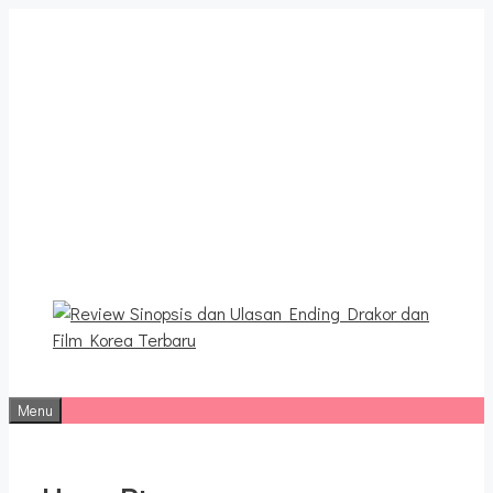
Langsung
ke
isi
Review Sinopsis dan
Ulasan Ending Drakor dan
Film Korea Terbaru
Menu