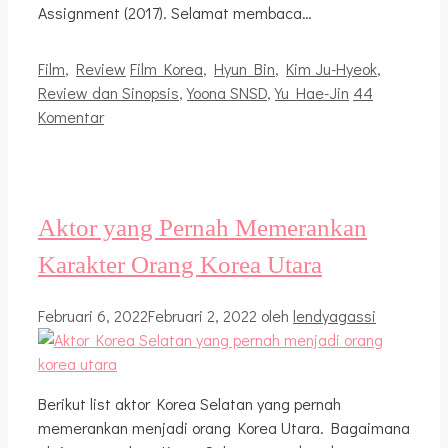
Assignment (2017). Selamat membaca…
Kategori
Tag
Film
,
Review
Film Korea
,
Hyun Bin
,
Kim Ju-Hyeok
,
Review dan Sinopsis
,
Yoona SNSD
,
Yu Hae-Jin
44
Komentar
Aktor yang Pernah Memerankan
Karakter Orang Korea Utara
Februari 6, 2022
Februari 2, 2022
oleh
lendyagassi
Berikut list aktor Korea Selatan yang pernah
memerankan menjadi orang Korea Utara. Bagaimana