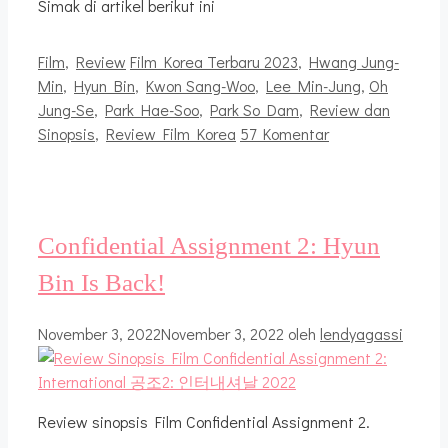
Simak di artikel berikut ini
Kategori
Tag
Film
,
Review
Film Korea Terbaru 2023
,
Hwang Jung-
Min
,
Hyun Bin
,
Kwon Sang-Woo
,
Lee Min-Jung
,
Oh
Jung-Se
,
Park Hae-Soo
,
Park So Dam
,
Review dan
Sinopsis
,
Review Film Korea
57 Komentar
Confidential Assignment 2: Hyun
Bin Is Back!
November 3, 2022
November 3, 2022
oleh
lendyagassi
Review sinopsis Film Confidential Assignment 2.