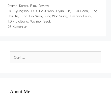
Kategori
Drama Korea
,
Film
,
Review
Tag
D.O Kyungsoo
,
EXO
,
Ha Ji Won
,
Hyun Bin
,
Ju Ji Hoon
,
Jung
Hae In
,
Jung Ho-Yeon
,
Jung Woo Sung
,
Kim Soo Hyun
,
T.O.P BigBang
,
Yoo Yeon Seok
67 Komentar
Cari
untuk:
About Me