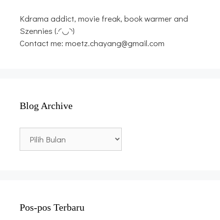
Kdrama addict, movie freak, book warmer and
Szennies (.◜◡◝)
Contact me: moetz.chayang@gmail.com
Blog Archive
Blog
Archive
Pos-pos Terbaru