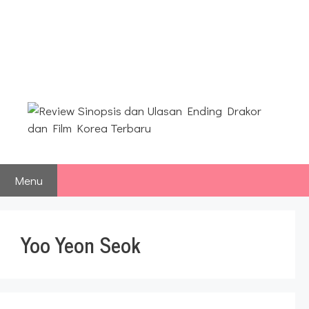
Langsung
ke
Review Sinopsis dan Ulasan
isi
Ending Drakor dan Film
Korea Terbaru
Menu
Yoo Yeon Seok