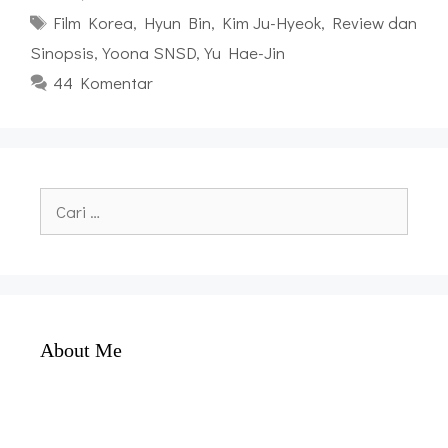
Tag
Film Korea
,
Hyun Bin
,
Kim Ju-Hyeok
,
Review dan
Sinopsis
,
Yoona SNSD
,
Yu Hae-Jin
44 Komentar
Cari
untuk:
About Me