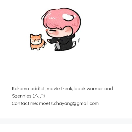
Kdrama addict, movie freak, book warmer and
Szennies (.◜◡◝)
Contact me: moetz.chayang@gmail.com