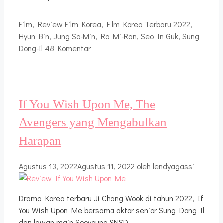
Kategori
Tag
Film
,
Review
Film Korea
,
Film Korea Terbaru 2022
,
Hyun Bin
,
Jung So-Min
,
Ra Mi-Ran
,
Seo In Guk
,
Sung
Dong-Il
48 Komentar
If You Wish Upon Me, The
Avengers yang Mengabulkan
Harapan
Agustus 13, 2022
Agustus 11, 2022
oleh
lendyagassi
Drama Korea terbaru Ji Chang Wook di tahun 2022, If
You Wish Upon Me bersama aktor senior Sung Dong Il
dan lawan main Sooyoung SNSD.