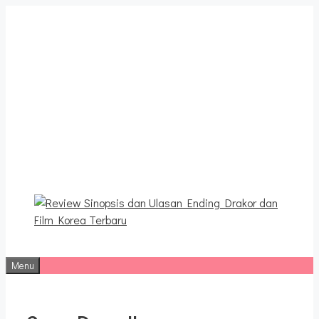
Langsung
ke
isi
Review Sinopsis dan
Ulasan Ending Drakor dan
Film Korea Terbaru
Menu