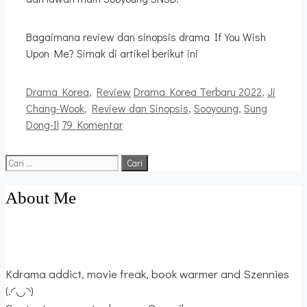
Bagaimana review dan sinopsis drama If You Wish
Upon Me? Simak di artikel berikut ini
Kategori
Tag
Drama Korea
,
Review
Drama Korea Terbaru 2022
,
Ji
Chang-Wook
,
Review dan Sinopsis
,
Sooyoung
,
Sung
Dong-Il
79 Komentar
Cari
untuk:
About Me
Kdrama addict, movie freak, book warmer and Szennies
(.◜◡◝)