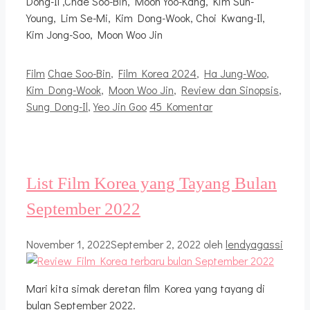
Dong-Il ,Chae Soo-Bin, Moon Yoo-Kang, Kim Sun-
Young, Lim Se-Mi, Kim Dong-Wook, Choi Kwang-Il,
Kim Jong-Soo, Moon Woo Jin
Kategori
Tag
Film
Chae Soo-Bin
,
Film Korea 2024
,
Ha Jung-Woo
,
Kim Dong-Wook
,
Moon Woo Jin
,
Review dan Sinopsis
,
Sung Dong-Il
,
Yeo Jin Goo
45 Komentar
List Film Korea yang Tayang Bulan
September 2022
November 1, 2022
September 2, 2022
oleh
lendyagassi
Mari kita simak deretan film Korea yang tayang di
bulan September 2022.