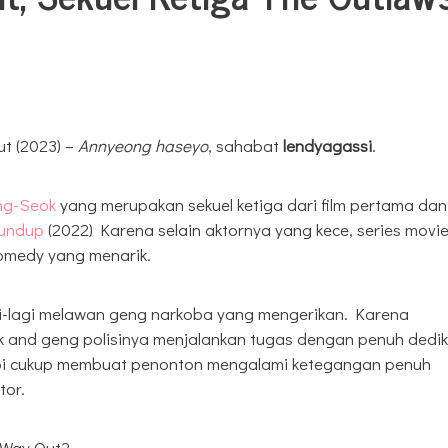
t (2023) –
Annyeong haseyo
, sahabat
lendyagassi
.
ng-Seok
yang merupakan sekuel ketiga dari film pertama dan
undup
(2022) Karena selain aktornya yang kece, series movi
 comedy yang menarik.
gi-lagi melawan geng narkoba yang mengerikan. Karena
and geng polisinya menjalankan tugas dengan penuh dedik
 tapi cukup membuat penonton mengalami ketegangan penuh
tor.
 Way Out?