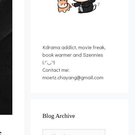
Kdrama addict, movie freak,
book warmer and Szennies
(.◜◡◝)
Contact me:
moetz.chayang@gmail.com
Blog Archive
s
Blog