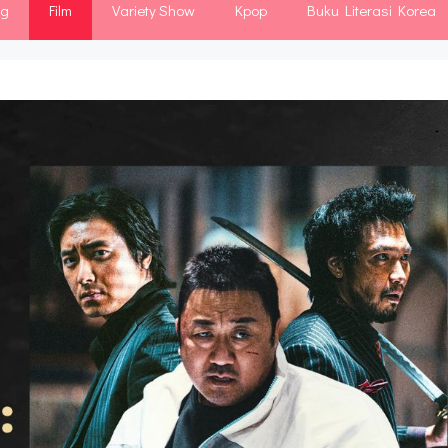
ng
Film
Variety Show
Kpop
Buku Literasi Korea