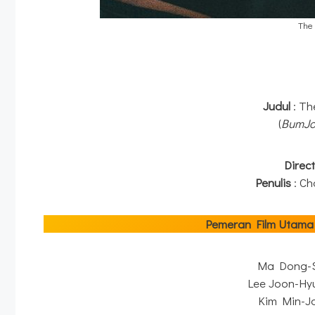
The
Judul
: T
(
BumJo
Direc
Penulis
: C
Pemeran Film Utama
Ma Dong-S
Lee Joon-Hy
Kim Min-J