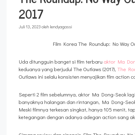
2017
Juli 13, 2023
oleh
lendyagassi
Film Korea The Roundup: No Way Ou
Uda ditungguin banget si film terbaru
aktor Ma Do
keduanya yang berjudul The Outlaws (2017),
The Ro
Outlaws ini selalu konsisten menyajikan film action
Seperti 2 film sebelumnya, aktor Ma Dong-Seok la
banyaknya halangan dan rintangan, Ma Dong-Seok 
Meski filmnya terkesan singkat, hanya 105 menit,
ketegangan dengan adanya adegan action sang ak
Gimana review dan sinopsis Film The Roundup: No