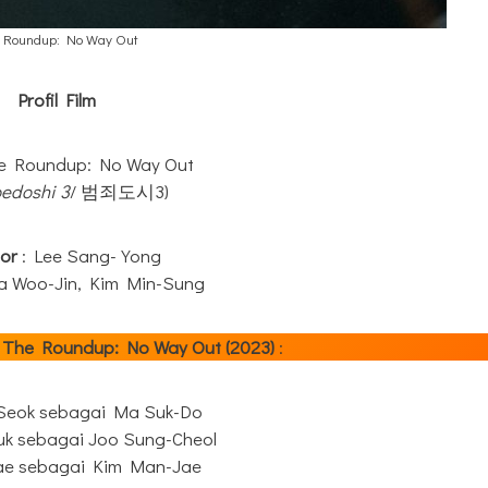
 Roundup: No Way Out
Profil Film
he Roundup: No Way Out
edoshi 3
/ 범죄도시3)
tor
: Lee Sang-Yong
ha Woo-Jin, Kim Min-Sung
 The Roundup: No Way Out (2023)
:
eok sebagai Ma Suk-Do
uk sebagai Joo Sung-Cheol
ae sebagai Kim Man-Jae