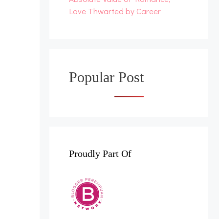
Love Thwarted by Career
Popular Post
Proudly Part Of