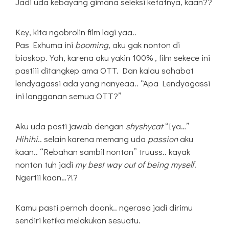
Jadi uda kebayang gimana seleksi ketatnya, kaan??
Key, kita ngobrolin film lagi yaa..
Pas Exhuma ini
booming
, aku gak nonton di
bioskop. Yah, karena aku yakin 100% , film sekece ini
pastiii ditangkep ama OTT. Dan kalau sahabat
lendyagassi ada yang nanyeaa.. “Apa Lendyagassi
ini langganan semua OTT?”
Aku uda pasti jawab dengan
shyshycat
“Iya…”
Hihihi
.. selain karena memang uda
passion
aku
kaan.. “Rebahan sambil nonton” truuss.. kayak
nonton tuh jadi
my best way out of being myself
.
Ngertii kaan…?!?
Kamu pasti pernah doonk.. ngerasa jadi dirimu
sendiri ketika melakukan sesuatu.