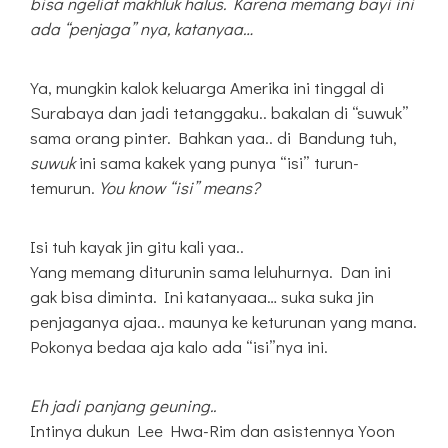
bisa ngeliat makhluk halus. Karena memang bayi ini
ada “penjaga” nya, katanyaa…
Ya, mungkin kalok keluarga Amerika ini tinggal di
Surabaya dan jadi tetanggaku.. bakalan di “suwuk”
sama orang pinter. Bahkan yaa.. di Bandung tuh,
suwuk
ini sama kakek yang punya “isi” turun-
temurun.
You know “isi” means?
Isi tuh kayak jin gitu kali yaa..
Yang memang diturunin sama leluhurnya. Dan ini
gak bisa diminta. Ini katanyaaa… suka suka jin
penjaganya ajaa.. maunya ke keturunan yang mana.
Pokonya bedaa aja kalo ada “isi”nya ini.
Eh jadi panjang geuning..
Intinya dukun Lee Hwa-Rim dan asistennya Yoon