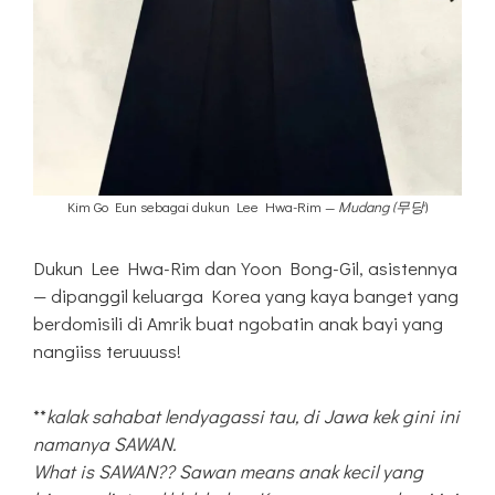
Kim Go Eun sebagai dukun Lee Hwa-Rim —
Mudang (무당
)
Dukun Lee Hwa-Rim dan Yoon Bong-Gil, asistennya
— dipanggil keluarga Korea yang kaya banget yang
berdomisili di Amrik buat ngobatin anak bayi yang
nangiiss teruuuss!
**
kalak sahabat lendyagassi tau, di Jawa kek gini ini
namanya SAWAN.
What is SAWAN?? Sawan means anak kecil yang