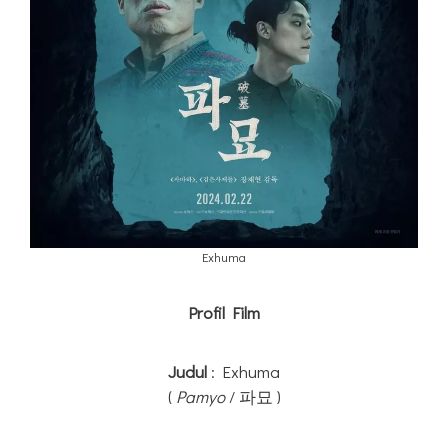
Exhuma
Profil Film
Judul
: Exhuma
(
Pamyo
/ 파묘 )