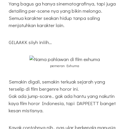
Yang bagus ga hanya sinematografinya, tapi juga
detailing per-scene nya yang bikin melongo.
Semua karakter seakan hidup tanpa saling
menjatuhkan karakter lain.
GILAAKK siiyh iniiih…
pemeran Exhuma
Semakin digali, semakin terkuak sejarah yang
terselip di film bergenre horor ini.
Gak ada jump-scare.. gak ada hantu yang nakutin
kaya film horor Indonesia, tapi DAPPEETT banget
kesan mistisnya.
Kayak contohnya nih.. pas ular berkepala manusia