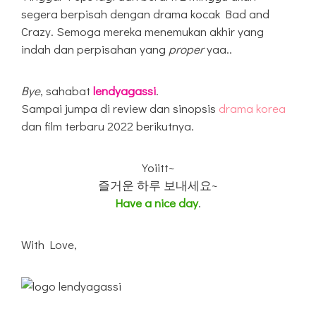
segera berpisah dengan drama kocak Bad and
Crazy. Semoga mereka menemukan akhir yang
indah dan perpisahan yang
proper
yaa..
Bye
, sahabat
lendyagassi
.
Sampai jumpa di review dan sinopsis
drama korea
dan film terbaru 2022 berikutnya.
Yoiitt~
즐거운 하루 보내세요~
Have a nice day
.
With Love,