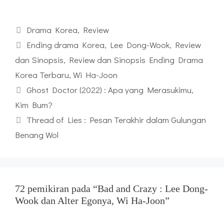
Kategori
Drama Korea
,
Review
Tag
Ending drama Korea
,
Lee Dong-Wook
,
Review
dan Sinopsis
,
Review dan Sinopsis Ending Drama
Korea Terbaru
,
Wi Ha-Joon
Ghost Doctor (2022) : Apa yang Merasukimu,
Kim Bum?
Thread of Lies : Pesan Terakhir dalam Gulungan
Benang Wol
72 pemikiran pada “Bad and Crazy : Lee Dong-
Wook dan Alter Egonya, Wi Ha-Joon”