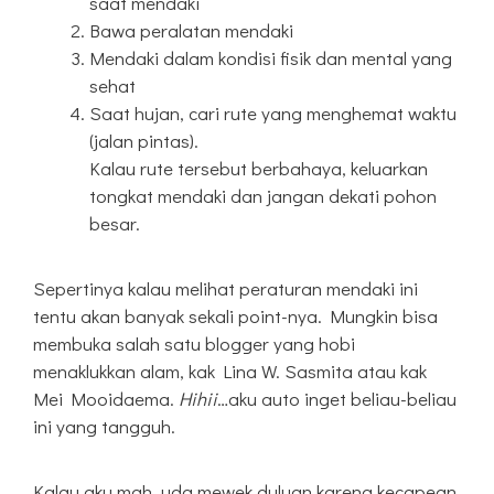
saat mendaki
Bawa peralatan mendaki
Mendaki dalam kondisi fisik dan mental yang
sehat
Saat hujan, cari rute yang menghemat waktu
(jalan pintas).
Kalau rute tersebut berbahaya, keluarkan
tongkat mendaki dan jangan dekati pohon
besar.
Sepertinya kalau melihat peraturan mendaki ini
tentu akan banyak sekali point-nya. Mungkin bisa
membuka salah satu blogger yang hobi
menaklukkan alam, kak Lina W. Sasmita atau kak
Mei Mooidaema.
Hihii
…aku auto inget beliau-beliau
ini yang tangguh.
Kalau aku mah, uda mewek duluan karena kecapean.