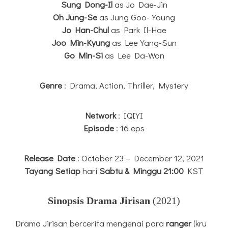
Sung Dong-Il
as Jo Dae-Jin
Oh Jung-Se
as Jung Goo-Young
Jo Han-Chul
as Park Il-Hae
Joo Min-Kyung
as Lee Yang-Sun
Go Min-Si
as Lee Da-Won
Genre
: Drama, Action, Thriller, Mystery
Network
: IQIYI
Episode
: 16 eps
Release Date
: October 23 – December 12, 2021
Tayang
Setiap
hari
Sabtu & Minggu 21:00
KST
Sinopsis Drama Jirisan
(2021)
Drama Jirisan bercerita mengenai para
ranger
(kru