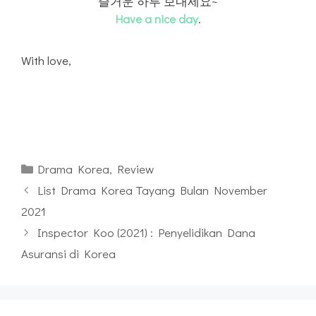
즐거운 하루 보내세요~
Have a nice day
.
With love,
Kategori
Drama Korea
,
Review
List Drama Korea Tayang Bulan November
2021
Inspector Koo (2021) : Penyelidikan Dana
Asuransi di Korea