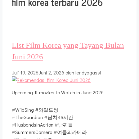
film korea terbaru 2026
List Film Korea yang Tayang Bulan
Juni 2026
Juli 19, 2026
Juni 2, 2026
oleh
lendyagassi
Upcoming K-movies to Watch in June 2026
#WildSing #와일드씽
#TheGuardian #납치48시간
#HusbandsinAction #남편들
#SummersCamera #여름의카메라