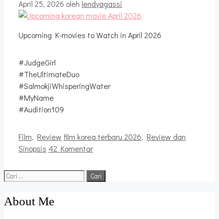
April 25, 2026
oleh
lendyagassi
Upcoming K-movies to Watch in April 2026
#JudgeGirl
#TheUltimateDuo
#SalmokjiWhisperingWater
#MyName
#Audition109
Kategori
Tag
Film
,
Review
film korea terbaru 2026
,
Review dan
Sinopsis
42 Komentar
Cari
untuk:
About Me