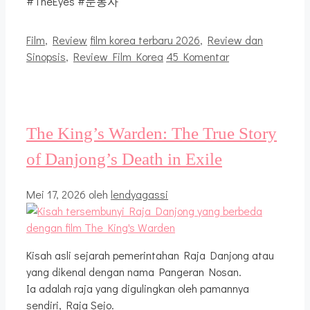
#TheEyes #눈동자
Kategori
Tag
Film
,
Review
film korea terbaru 2026
,
Review dan
Sinopsis
,
Review Film Korea
45 Komentar
The King’s Warden: The True Story
of Danjong’s Death in Exile
Mei 17, 2026
oleh
lendyagassi
Kisah asli sejarah pemerintahan Raja Danjong atau
yang dikenal dengan nama Pangeran Nosan.
Ia adalah raja yang digulingkan oleh pamannya
sendiri, Raja Sejo.