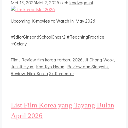
Mei 13, 2026
Mei 2, 2026
oleh
lendyagassi
Upcoming K-movies to Watch in May 2026
#IdiotGirlsandSchoolGhost2 #TeachingPractice
#Colony
Kategori
Tag
Film
,
Review
film korea terbaru 2026
,
Ji Chang-Wook
,
Jun Ji-Hyun
,
Koo Kyo-Hwan
,
Review dan Sinopsis
,
Review Film Korea
37 Komentar
List Film Korea yang Tayang Bulan
April 2026