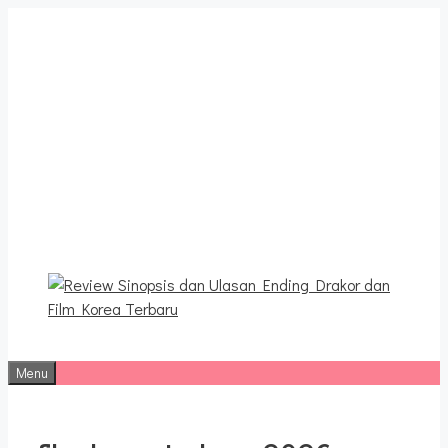
Langsung
ke
isi
Review Sinopsis dan
Ulasan Ending Drakor dan
Film Korea Terbaru
Menu