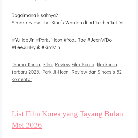
Bagaimana kisahnya?
Simak review The King’s Warden di artikel berikut ini.
#YuHaeJin #ParkJiHoon #YooJiTae #JeonMiDo
#LeeJunHyuk #KimMin
Kategori
Tag
Drama Korea
,
Film
,
Review
Film Korea
,
film korea
terbaru 2026
,
Park Ji-Hoon
,
Review dan Sinopsis
82
Komentar
List Film Korea yang Tayang Bulan
Mei 2026