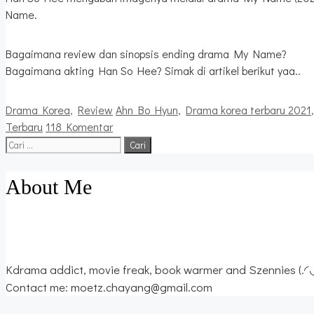
Name.
Bagaimana review dan sinopsis ending drama My Name?
Bagaimana akting Han So Hee? Simak di artikel berikut yaa..
Kategori
Tag
Drama Korea
,
Review
Ahn Bo Hyun
,
Drama korea terbaru 2021
Terbaru
118 Komentar
Cari
untuk:
About Me
Kdrama addict, movie freak, book warmer and Szennies (.◜
Contact me: moetz.chayang@gmail.com