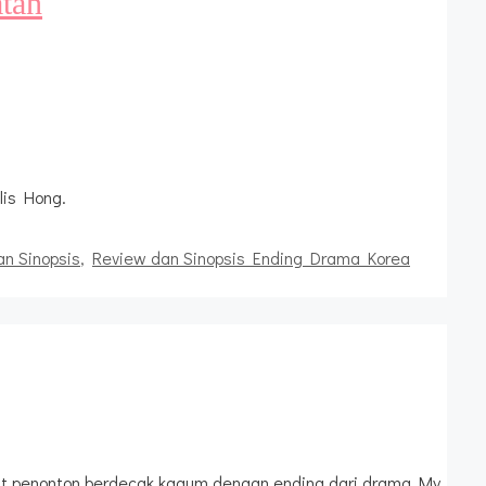
tan
lis Hong.
n Sinopsis
,
Review dan Sinopsis Ending Drama Korea
uat penonton berdecak kagum dengan ending dari drama My