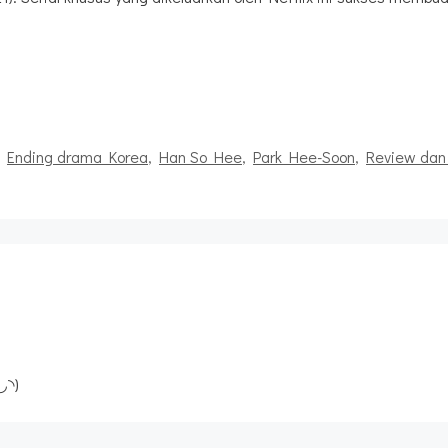
,
Ending drama Korea
,
Han So Hee
,
Park Hee-Soon
,
Review dan 
◡◝)