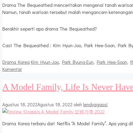
Drama The Bequeathed menceritakan mengenai tanah warisan
Namun, tanah warisan tersebut malah mengancam ketenangan 
Berakhir seperti apa drama The Bequeathed?
Cast The Bequeathed : Kim Hyun-Joo, Park Hee-Soon, Park B
Kategori
Tag
Drama Korea
Kim Hyun-Joo
,
Park Byung-Eun
,
Park Hee-Soon
,
R
Komentar
A Model Family, Life Is Never Hav
Agustus 18, 2022
Agustus 18, 2022
oleh
lendyagassi
Drama Korea terbaru dari Netflix “A Model Family”. Apa yang d