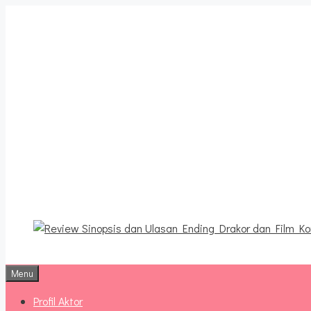
Langsung
ke
isi
Review Sinopsis da
Terbaru
Menu
Profil Aktor