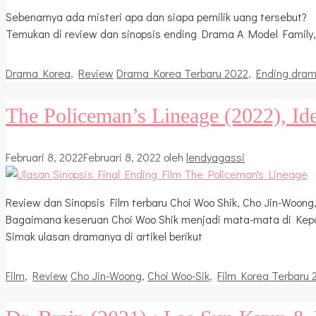
Sebenarnya ada misteri apa dan siapa pemilik uang tersebut?
Temukan di review dan sinopsis ending Drama A Model Family, 
Kategori
Tag
Drama Korea
,
Review
Drama Korea Terbaru 2022
,
Ending dra
The Policeman’s Lineage (2022), Ide
Februari 8, 2022
Februari 8, 2022
oleh
lendyagassi
Review dan Sinopsis Film terbaru Choi Woo Shik, Cho Jin-Woong
Bagaimana keseruan Choi Woo Shik menjadi mata-mata di Kepo
Simak ulasan dramanya di artikel berikut
Kategori
Tag
Film
,
Review
Cho Jin-Woong
,
Choi Woo-Sik
,
Film Korea Terbaru 