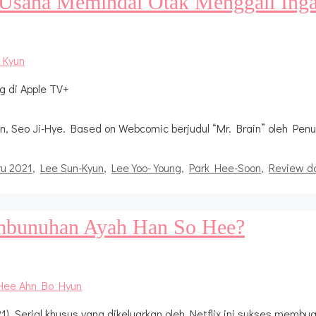
 Usaha Memindai Otak Menggali Inga
g di Apple TV+
, Seo Ji-Hye. Based on Webcomic berjudul “Mr. Brain” oleh Penu
ru 2021
,
Lee Sun-Kyun
,
Lee Yoo-Young
,
Park Hee-Soon
,
Review da
embunuhan Ayah Han So Hee?
 Serial khusus yang dikeluarkan oleh Netflix ini sukses memb