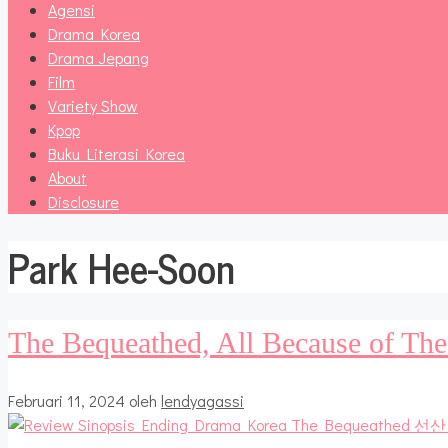
Agensi
Drama Korea
Drama Jepang
Film
Variety Show
Kpop
Buku Literasi Korea
About
Disclosure
Park Hee-Soon
The Bequeathed, All Because of The
Februari 11, 2024
oleh
lendyagassi