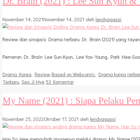
Dr. Brain (2021) : Lee Sun Kyun &
November 14, 2021
November 14, 2021
oleh
lendyagassi
Review dan sinopsis Drama terbaru Dr. Brain (2021) yang tayan
Pemeran Dr. Brain Lee Sun-Kyun, Lee Yoo-Young, Park Hee-Soon
Kategori
Tag
Drama Korea
,
Review
Based on Webcomic
,
Drama korea terba
Terbaru
,
Seo Ji-Hye
53 Komentar
My Name (2021) : Siapa Pelaku P
November 25, 2022
Oktober 17, 2021
oleh
lendyagassi
Han So Hee mengubah imagenya melalui drama My Name (2021).