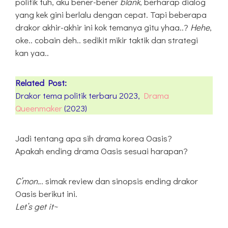
politik tuh, aku bener-bener
blank
, berharap dialog
yang kek gini berlalu dengan cepat. Tapi beberapa
drakor akhir-akhir ini kok temanya gitu yhaa..?
Hehe
,
oke.. cobain deh.. sedikit mikir taktik dan strategi
kan yaa..
Related Post:
Drakor tema politik terbaru 2023,
Drama
Queenmaker
(2023)
Jadi tentang apa sih drama korea Oasis?
Apakah ending drama Oasis sesuai harapan?
C’mon.
.. simak review dan sinopsis ending drakor
Oasis berikut ini.
Let’s get it~