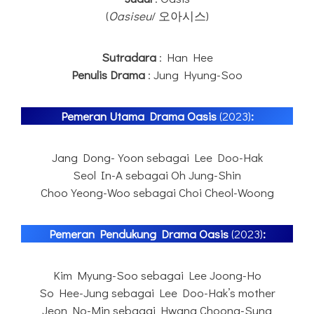
(
Oasiseu
/ 오아시스)
Sutradara
: Han Hee
Penulis
Drama
: Jung Hyung-Soo
Pemeran Utama Drama Oasis
(2023)
:
Jang Dong-Yoon sebagai Lee Doo-Hak
Seol In-A sebagai Oh Jung-Shin
Choo Yeong-Woo sebagai Choi Cheol-Woong
Pemeran Pendukung Drama
Oasis
(2023)
:
Kim Myung-Soo sebagai Lee Joong-Ho
So Hee-Jung sebagai Lee Doo-Hak’s mother
Jeon No-Min sebagai Hwang Choong-Sung