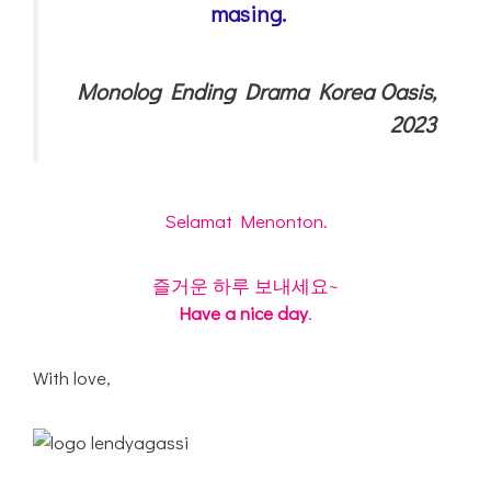
masing.
Monolog Ending Drama Korea Oasis,
2023
Selamat Menonton.
즐거운 하루 보내세요~
Have a nice day
.
With love,