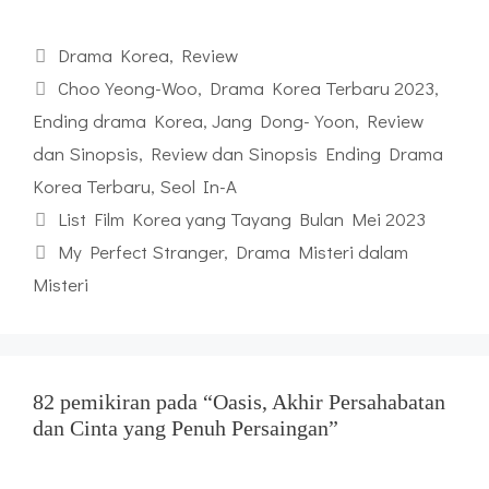
Kategori
Drama Korea
,
Review
Tag
Choo Yeong-Woo
,
Drama Korea Terbaru 2023
,
Ending drama Korea
,
Jang Dong-Yoon
,
Review
dan Sinopsis
,
Review dan Sinopsis Ending Drama
Korea Terbaru
,
Seol In-A
List Film Korea yang Tayang Bulan Mei 2023
My Perfect Stranger, Drama Misteri dalam
Misteri
82 pemikiran pada “Oasis, Akhir Persahabatan
dan Cinta yang Penuh Persaingan”