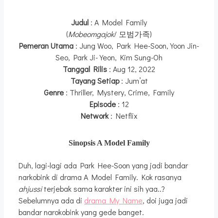
Judul
: A Model Family
(
Mobeomgajok
/ 모범가족)
Pemeran Utama
: Jung Woo, Park Hee-Soon, Yoon Jin-
Seo, Park Ji-Yeon, Kim Sung-Oh
Tanggal Rilis
: Aug 12, 2022
Tayang Setiap
: Jum’at
Genre
: Thriller, Mystery, Crime, Family
Episode
: 12
Network
: Netflix
Sinopsis A Model Family
Duh, lagi-lagi ada Park Hee-Soon yang jadi bandar
narkobink di drama A Model Family. Kok rasanya
ahjussi
terjebak sama karakter ini sih yaa..?
Sebelumnya ada di
drama My Name
, doi juga jadi
bandar narokobink yang gede banget.