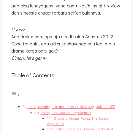
ada blog lendyagassi yang bantu kasih insight review
dan sinopsis drakor terbaru setiap bulannya.
Cuuss
~
Ada drakor baru apa aja nih di bulan Agustus 2022.
Coba tandain, ada aktor keshayanganmu lagi main
drama korea baru gak?
C’mon…let’s get it~
Table of Contents
List Upcoming Drama Korea Bulan Agustus 2022
Poong, The Joseon Psychiatrist
Sinopsis Drama Poong, The Joseon
Psychiatrist
Trailer Poong, The Joseon Psychiatrist