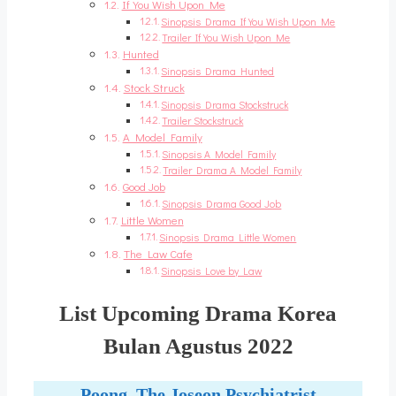
If You Wish Upon Me
Sinopsis Drama If You Wish Upon Me
Trailer If You Wish Upon Me
Hunted
Sinopsis Drama Hunted
Stock Struck
Sinopsis Drama Stockstruck
Trailer Stockstruck
A Model Family
Sinopsis A Model Family
Trailer Drama A Model Family
Good Job
Sinopsis Drama Good Job
Little Women
Sinopsis Drama Little Women
The Law Cafe
Sinopsis Love by Law
List Upcoming Drama Korea
Bulan Agustus 2022
Poong, The Joseon Psychiatrist