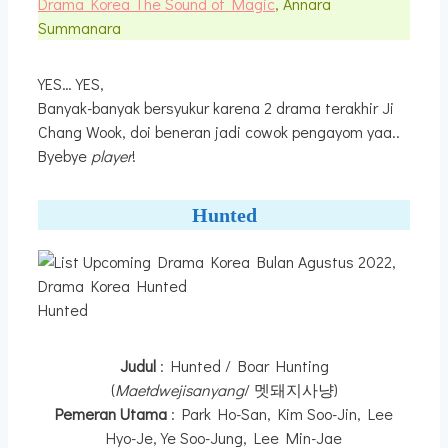
Drama Korea The Sound of Magic
, Annara
Summanara
YES…YES,
Banyak-banyak bersyukur karena 2 drama terakhir Ji
Chang Wook, doi beneran jadi cowok pengayom yaa..
Byebye
player
!
Hunted
Hunted
Judul
: Hunted / Boar Hunting
(
Maetdwejisanyang
/ 멧돼지사냥)
Pemeran Utama
: Park Ho-San, Kim Soo-Jin, Lee
Hyo-Je, Ye Soo-Jung, Lee Min-Jae