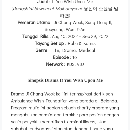
Judul
: If You Wish Upon Me
(
Dangshini Sowoneul Malhamyeon
/ 당신이 소원을 말
하면)
Pemeran Utama
: Ji Chang-Wook, Sung Dong-Il,
Sooyoung, Won Ji-An
Tanggal Rilis
: Aug 10, 2022 – Sep 29, 2022
Tayang Setiap
: Rabu & Kamis
Genre
: Life, Drama, Medical
Episode
: 16
Network
: KBS, VIU
Sinopsis Drama If You Wish Upon Me
Drama Ji Chang-Wook kali ini terinspirasi dari kisah
Ambulance Wish Foundation yang berada di Belanda.
Program mulia ini adalah sebuah charity program yang
mengabulkan permintaan terakhir para pasien dengan
vonis penyakit mematikan (terminal illness). Jadi
sahabat lendyagassi siap-siap dengan tissue yang