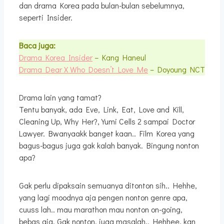
dan drama Korea pada bulan-bulan sebelumnya,
seperti Insider.
Baca juga:
Drama Korea Insider
– Kang Haneul
Drama Dear X Who Doesn’t Love Me
– Doyoung NCT
Drama lain yang tamat?
Tentu banyak, ada Eve, Link, Eat, Love and Kill,
Cleaning Up, Why Her?, Yumi Cells 2 sampai Doctor
Lawyer. Bwanyaakk banget kaan.. Film Korea yang
bagus-bagus juga gak kalah banyak. Bingung nonton
apa?
Gak perlu dipaksain semuanya ditonton sih.. Hehhe,
yang lagi moodnya aja pengen nonton genre apa,
cuuss lah.. mau marathon mau nonton on-going,
bebas aja. Gak nonton, juga masalah.. Hehhee, kan