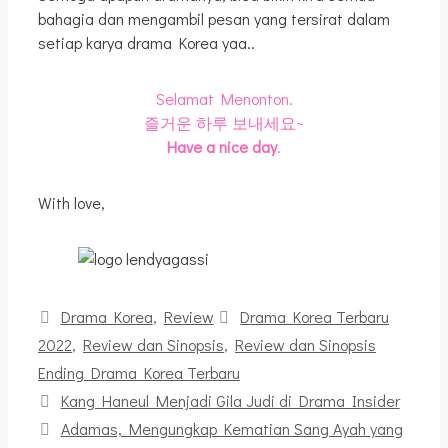
bahagia dan mengambil pesan yang tersirat dalam
setiap karya drama Korea yaa..
Selamat Menonton.
즐거운 하루 보내세요~
Have a nice day
.
With love,
Kategori
Tag
Drama Korea
,
Review
Drama Korea Terbaru
2022
,
Review dan Sinopsis
,
Review dan Sinopsis
Ending Drama Korea Terbaru
Kang Haneul Menjadi Gila Judi di Drama Insider
Adamas, Mengungkap Kematian Sang Ayah yang