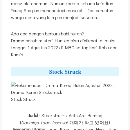
merusak tanaman. Namun karena sebuah kejadian
Young-Soo pun menghadapi masalah. Dan beruntun
warga desa yang lain pun menjadi sasaran.
Ada apa dengan berburu babi hutan?
Drama penuh misteri Hunted bisa dinikmati di mulai
tanggal 1 Agustus 2022 di MBC setiap hari Rabu dan
Kamis.
Stock Struck
Stock Struck
Judul
: Stockstruck / Ants Are Burning
(
Gaemiga Tago Isseoyo
/ 개미가 타고 있어요)
Pemeran Utama
: Han Ji-Eun, Hong Jong-Hyun, Jung