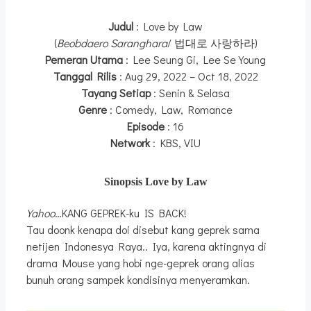
Judul
: Love by Law
(
Beobdaero Saranghara
/ 법대로 사랑하라)
Pemeran Utama
: Lee Seung Gi, Lee Se Young
Tanggal Rilis
: Aug 29, 2022 – Oct 18, 2022
Tayang Setiap
: Senin & Selasa
Genre
: Comedy, Law, Romance
Episode
: 16
Network
: KBS, VIU
Sinopsis Love by Law
Yahoo
…KANG GEPREK-ku IS BACK!
Tau doonk kenapa doi disebut kang geprek sama
netijen Indonesya Raya.. Iya, karena aktingnya di
drama Mouse yang hobi nge-geprek orang alias
bunuh orang sampek kondisinya menyeramkan.