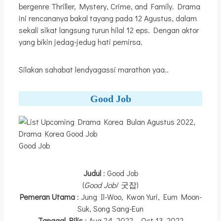
bergenre Thriller, Mystery, Crime, and Family. Drama
ini rencananya bakal tayang pada 12 Agustus, dalam
sekali sikat langsung turun hilal 12 eps. Dengan aktor
yang bikin jedag-jedug hati pemirsa.
Silakan sahabat lendyagassi marathon yaa..
Good Job
Good Job
Judul
: Good Job
(
Good Job
/ 굿잡)
Pemeran Utama
: Jung Il-Woo, Kwon Yuri, Eum Moon-
Suk, Song Sang-Eun
Tanggal Rilis
: Aug 24, 2022 – Oct 13, 2022