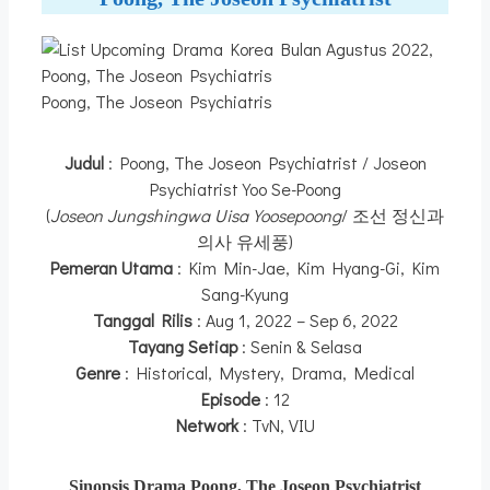
Poong, The Joseon Psychiatris
Judul
: Poong, The Joseon Psychiatrist / Joseon
Psychiatrist Yoo Se-Poong
(
Joseon Jungshingwa Uisa Yoosepoong
/ 조선 정신과
의사 유세풍)
Pemeran Utama
: Kim Min-Jae, Kim Hyang-Gi, Kim
Sang-Kyung
Tanggal Rilis
: Aug 1, 2022 – Sep 6, 2022
Tayang Setiap
: Senin & Selasa
Genre
: Historical, Mystery, Drama, Medical
Episode
: 12
Network
: TvN, VIU
Sinopsis Drama Poong, The Joseon Psychiatrist