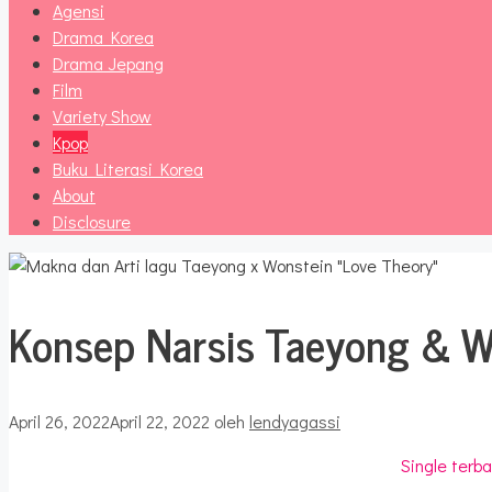
Agensi
Drama Korea
Drama Jepang
Film
Variety Show
Kpop
Buku Literasi Korea
About
Disclosure
Konsep Narsis Taeyong & W
April 26, 2022
April 22, 2022
oleh
lendyagassi
Single ter