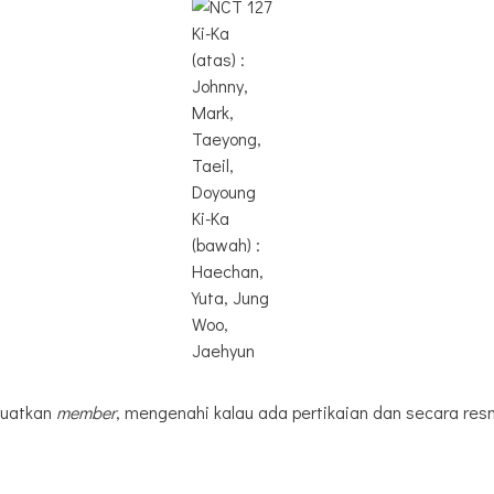
Ki-Ka
(atas) :
Johnny,
Mark,
Taeyong,
Taeil,
Doyoung
Ki-Ka
(bawah) :
Haechan,
Yuta, Jung
Woo,
Jaehyun
guatkan
member
, mengenahi kalau ada pertikaian dan secara res