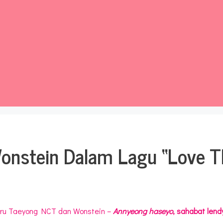
onstein Dalam Lagu “Love T
baru Taeyong NCT dan Wonstein –
Annyeong haseyo
, sahabat lend