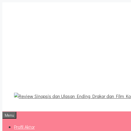
Langsung
ke
isi
Review Sinopsis da
Terbaru
Menu
Profil Aktor