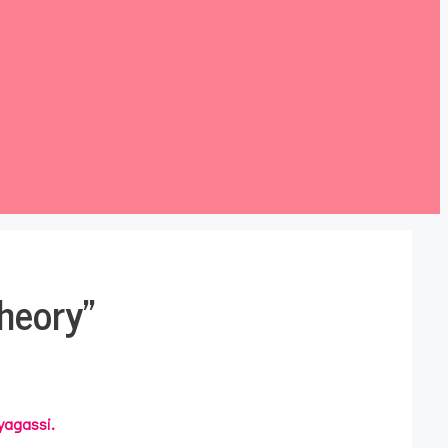
heory”
yagassi.