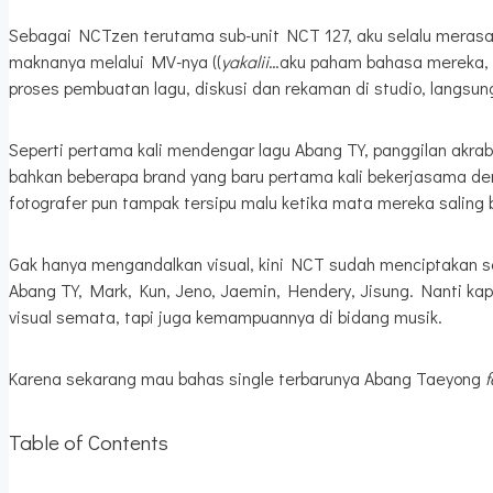
Sebagai NCTzen terutama sub-unit NCT 127, aku selalu meras
maknanya melalui MV-nya ((
yakalii
…aku paham bahasa mereka,
proses pembuatan lagu, diskusi dan rekaman di studio, langs
Seperti pertama kali mendengar lagu Abang TY, panggilan akrab
bahkan beberapa brand yang baru pertama kali bekerjasama den
fotografer pun tampak tersipu malu ketika mata mereka saling
Gak hanya mengandalkan visual, kini NCT sudah menciptakan 
Abang TY, Mark, Kun, Jeno, Jaemin, Hendery, Jisung. Nanti ka
visual semata, tapi juga kemampuannya di bidang musik.
Karena sekarang mau bahas single terbarunya Abang Taeyong
f
Table of Contents