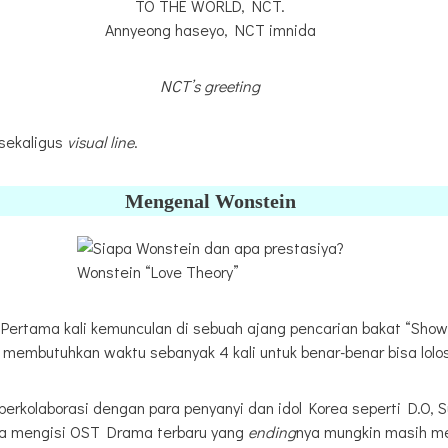
TO THE WORLD, NCT.
Annyeong haseyo, NCT imnida
NCT’s greeting
sekaligus
visual line
.
Mengenal Wonstein
Wonstein “Love Theory”
 Pertama kali kemunculan di sebuah ajang pencarian bakat “Sho
ini membutuhkan waktu sebanyak 4 kali untuk benar-benar bisa lol
berkolaborasi dengan para penyanyi dan idol Korea seperti D.O, Su
ika mengisi OST Drama terbaru yang
ending
nya mungkin masih me