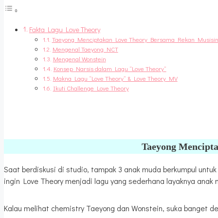
Fakta Lagu Love Theory
Taeyong Menciptakan Love Theory Bersama Rekan Musisiny
Mengenal Taeyong NCT
Mengenal Wonstein
Konsep Narsis dalam Lagu “Love Theory”
Makna Lagu “Love Theory” & Love Theory MV
Ikuti Challenge Love Theory
Taeyong Mencipta
Saat berdiskusi di studio, tampak 3 anak muda berkumpul untuk m
ingin Love Theory menjadi lagu yang sederhana layaknya anak
Kalau melihat chemistry Taeyong dan Wonstein, suka banget 