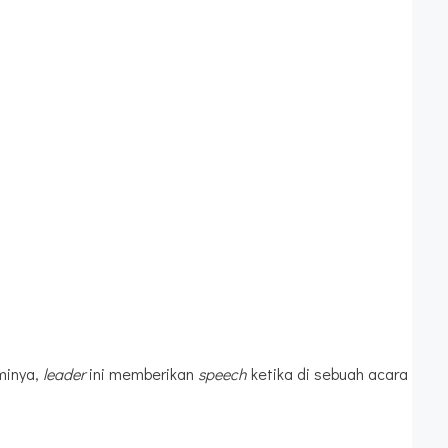
minya,
leader
ini memberikan
speech
ketika di sebuah acara