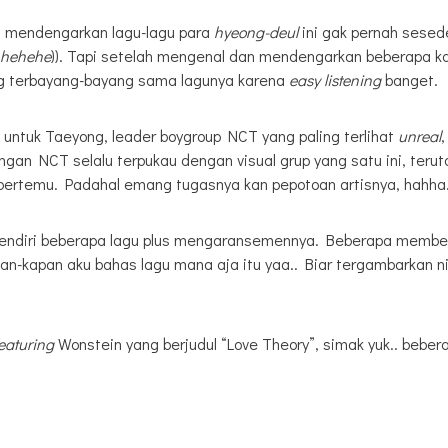
a mendengarkan lagu-lagu para
hyeong-deul
ini gak pernah sese
hehehe
)). Tapi setelah mengenal dan mendengarkan beberapa ka
ung terbayang-bayang sama lagunya karena
easy listening
banget.
 untuk Taeyong, leader boygroup NCT yang paling terlihat
unreal
gan NCT selalu terpukau dengan visual grup yang satu ini, ter
 bertemu. Padahal emang tugasnya kan pepotoan artisnya, hahha
sendiri beberapa lagu plus mengaransemennya. Beberapa member 
pan-kapan aku bahas lagu mana aja itu yaa.. Biar tergambarkan 
eaturing
Wonstein yang berjudul “Love Theory”, simak yuk.. beber