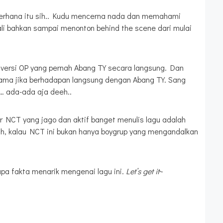
derhana itu sih.. Kudu mencerna nada dan memahami
li bahkan sampai menonton behind the scene dari mulai
, versi OP yang pernah Abang TY secara langsung. Dan
utama jika berhadapan langsung dengan Abang TY. Sang
… ada-ada aja deeh..
NCT yang jago dan aktif banget menulis lagu adalah
nih, kalau NCT ini bukan hanya boygrup yang mengandalkan
apa fakta menarik mengenai lagu ini.
Let’s get it
~