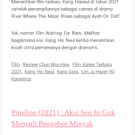
Menantikan film terbaru Kang Haneul di tahun 2021
setelah penampilannya sebagai cameo di drama
River Where The Moon Rises sebagai Ayah On Dal?
Yuk, nonton Film Waiting For Rain. Melihat
bagaimana sisi Kang Ha Neul ketika menantikan
kisah cinta pertamanya dengan dramatis.
Kategori
Tag
Film
,
Review
Chun Woo-Hee
,
Film Korea Terbaru
2021
,
Kang Ha Neul
,
Kang Sora
,
Lim Ju-Hwan
90
Komentar
Pipeline (2021) : Aksi Seo In Guk
Menjadi Pengebor Minyak