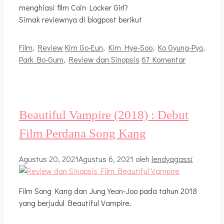
menghiasi film Coin Locker Girl?
Simak reviewnya di blogpost berikut
Kategori
Tag
Film
,
Review
Kim Go-Eun
,
Kim Hye-Soo
,
Ko Gyung-Pyo
,
Park Bo-Gum
,
Review dan Sinopsis
67 Komentar
Beautiful Vampire (2018) : Debut
Film Perdana Song Kang
Agustus 20, 2021
Agustus 6, 2021
oleh
lendyagassi
Film Song Kang dan Jung Yeon-Joo pada tahun 2018
yang berjudul Beautiful Vampire.