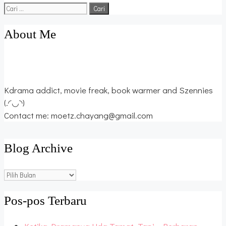
Cari
untuk:
About Me
Kdrama addict, movie freak, book warmer and Szennies
(.◜◡◝)
Contact me: moetz.chayang@gmail.com
Blog Archive
Blog
Archive
Pos-pos Terbaru