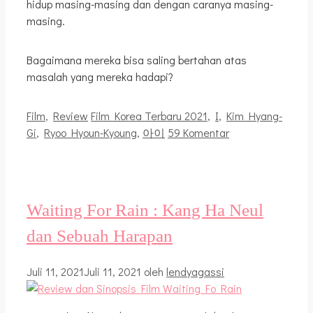
hidup masing-masing dan dengan caranya masing-
masing.
Bagaimana mereka bisa saling bertahan atas
masalah yang mereka hadapi?
Kategori
Tag
Film
,
Review
Film Korea Terbaru 2021
,
I
,
Kim Hyang-
Gi
,
Ryoo Hyoun-Kyoung
,
아이
59 Komentar
Waiting For Rain : Kang Ha Neul
dan Sebuah Harapan
Juli 11, 2021
Juli 11, 2021
oleh
lendyagassi