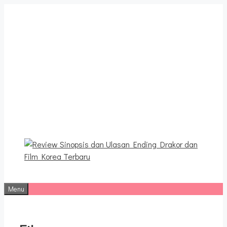
Langsung
ke
isi
Review Sinopsis dan
Ulasan Ending Drakor dan
Film Korea Terbaru
Menu