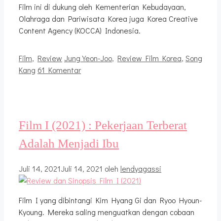
Film ini di dukung oleh Kementerian Kebudayaan,
Olahraga dan Pariwisata Korea juga Korea Creative
Content Agency (KOCCA) Indonesia.
Kategori
Tag
Film
,
Review
Jung Yeon-Joo
,
Review Film Korea
,
Song
Kang
61 Komentar
Film I (2021) : Pekerjaan Terberat
Adalah Menjadi Ibu
Juli 14, 2021
Juli 14, 2021
oleh
lendyagassi
Film I yang dibintangi Kim Hyang Gi dan Ryoo Hyoun-
Kyoung. Mereka saling menguatkan dengan cobaan