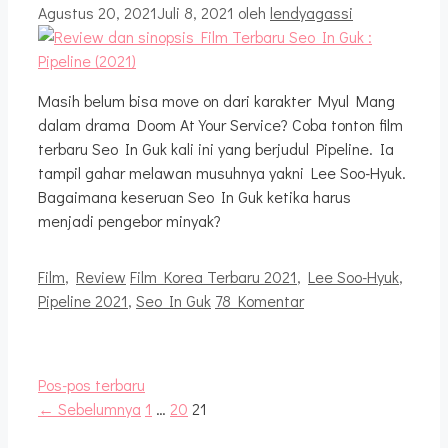
Agustus 20, 2021
Juli 8, 2021
oleh
lendyagassi
Masih belum bisa move on dari karakter Myul Mang
dalam drama Doom At Your Service? Coba tonton film
terbaru Seo In Guk kali ini yang berjudul Pipeline. Ia
tampil gahar melawan musuhnya yakni Lee Soo-Hyuk.
Bagaimana keseruan Seo In Guk ketika harus
menjadi pengebor minyak?
Kategori
Tag
Film
,
Review
Film Korea Terbaru 2021
,
Lee Soo-Hyuk
,
Pipeline 2021
,
Seo In Guk
78 Komentar
Pos-pos terbaru
Halaman
Halaman
Halaman
←
Sebelumnya
1
…
20
21