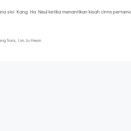
ana sisi Kang Ha Neul ketika menantikan kisah cinta pertam
ang Sora
,
Lim Ju-Hwan