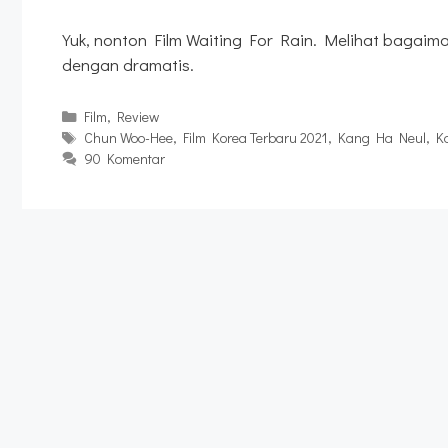
Yuk, nonton Film Waiting For Rain. Melihat bagaim
dengan dramatis.
Kategori
Film
,
Review
Tag
Chun Woo-Hee
,
Film Korea Terbaru 2021
,
Kang Ha Neul
,
K
90 Komentar