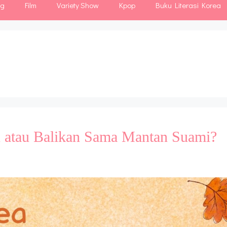
ng
Film
Variety Show
Kpop
Buku Literasi Korea
u atau Balikan Sama Mantan Suami?