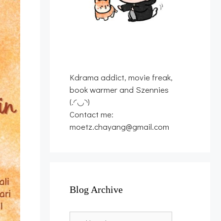
Kdrama addict, movie freak,
book warmer and Szennies
(.◜◡◝)
Contact me:
moetz.chayang@gmail.com
Blog Archive
Blog