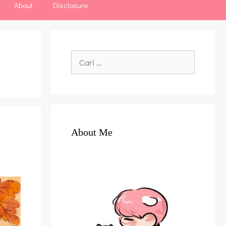
About
Disclosure
Cari
untuk:
About Me