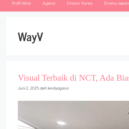
Profil Aktor
Agensi
Drama Korea
Drama Jepa
WayV
Visual Terbaik di NCT, Ada Bi
Juni 2, 2025
oleh
lendyagassi