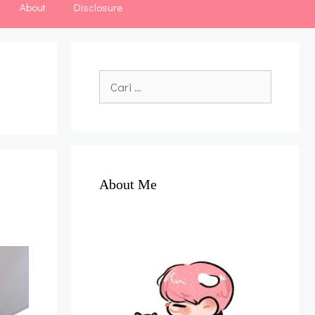
About
Disclosure
Cari
untuk:
About Me