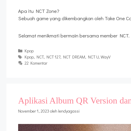
Apa itu NCT Zone?
Sebuah game yang dikembangkan oleh Take One C
Selamat menikmati bermain bersama member NCT.
Kategori
Kpop
Tag
Kpop
,
NCT
,
NCT 127
,
NCT DREAM
,
NCT U
,
WayV
22 Komentar
Aplikasi Album QR Version d
November 1, 2023
oleh
lendyagassi