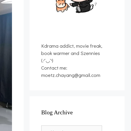
Kdrama addict, movie freak,
book warmer and Szennies
(.◜◡◝)
Contact me:
moetz.chayang@gmail.com
Blog Archive
Blog