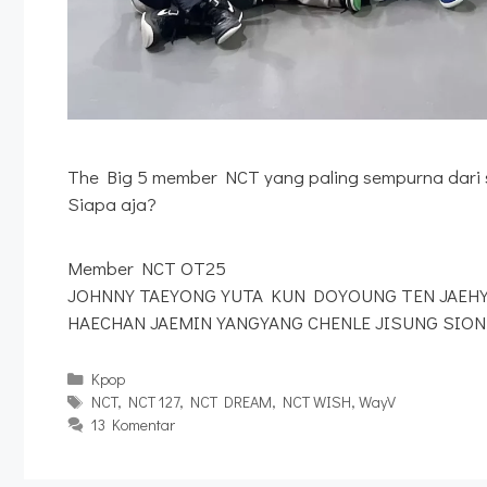
The Big 5 member NCT yang paling sempurna dari s
Siapa aja?
Member NCT OT25
JOHNNY TAEYONG YUTA KUN DOYOUNG TEN JAEH
HAECHAN JAEMIN YANGYANG CHENLE JISUNG SION
Kategori
Kpop
Tag
NCT
,
NCT 127
,
NCT DREAM
,
NCT WISH
,
WayV
13 Komentar