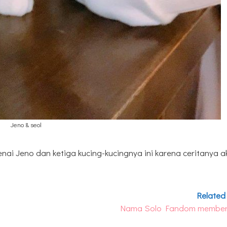
Jeno & seol
nai Jeno dan ketiga kucing-kucingnya ini karena ceritanya a
Related
Nama Solo Fandom membe