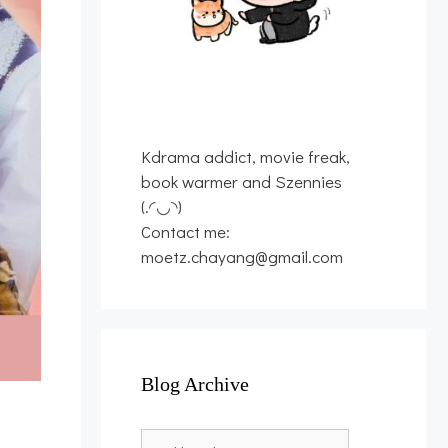
Kdrama addict, movie freak,
book warmer and Szennies
(.◜◡◝)
Contact me:
moetz.chayang@gmail.com
Blog Archive
Blog