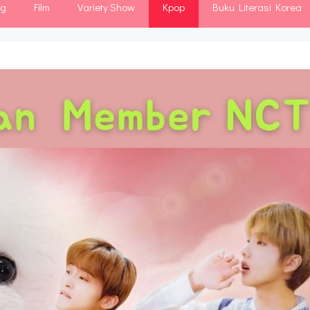
ng
Film
Variety Show
Kpop
Buku Literasi Korea