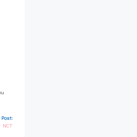
ku
 Post:
r NCT