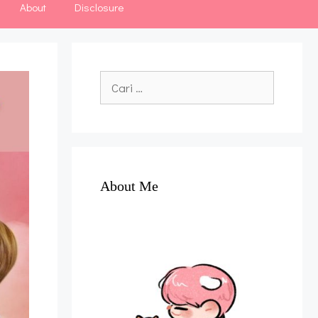
About
Disclosure
Cari
untuk:
About Me