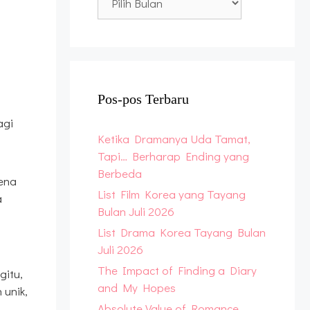
Archive
Pos-pos Terbaru
agi
Ketika Dramanya Uda Tamat,
Tapi… Berharap Ending yang
Berbeda
rena
List Film Korea yang Tayang
a
Bulan Juli 2026
List Drama Korea Tayang Bulan
Juli 2026
The Impact of Finding a Diary
gitu,
and My Hopes
unik,
Absolute Value of Romance,