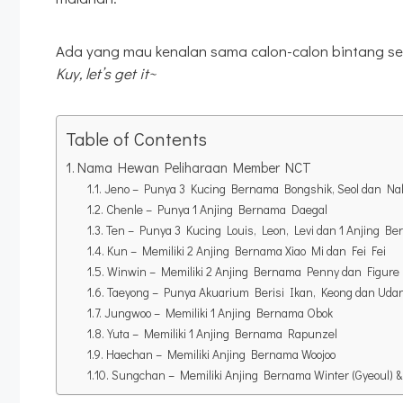
Ada yang mau kenalan sama calon-calon bintang se
Kuy, let’s get it~
Table of Contents
Nama Hewan Peliharaan Member NCT
Jeno – Punya 3 Kucing Bernama Bongshik, Seol dan Na
Chenle – Punya 1 Anjing Bernama Daegal
Ten – Punya 3 Kucing Louis, Leon, Levi dan 1 Anjing Be
Kun – Memiliki 2 Anjing Bernama Xiao Mi dan Fei Fei
Winwin – Memiliki 2 Anjing Bernama Penny dan Figure
Taeyong – Punya Akuarium Berisi Ikan, Keong dan Uda
Jungwoo – Memiliki 1 Anjing Bernama Obok
Yuta – Memiliki 1 Anjing Bernama Rapunzel
Haechan – Memiliki Anjing Bernama Woojoo
Sungchan – Memiliki Anjing Bernama Winter (Gyeoul) &