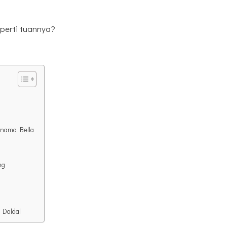
perti tuannya?
l
rnama Bella
ng
 Daldal