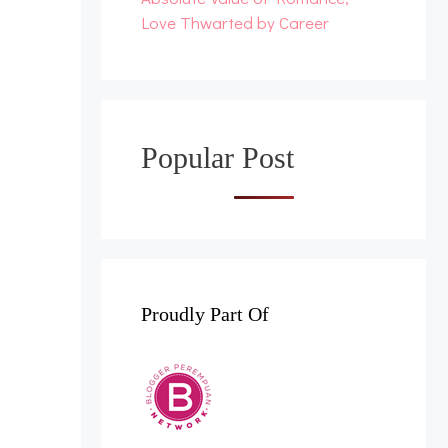
Love Thwarted by Career
Popular Post
Proudly Part Of