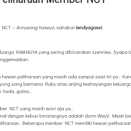
 NCT –
Annyeong haseyo
, sahabat
lendyagassi
.
 keluarga KWANGYA yang sering dibicarakan szennies. Syapa l
enggemaskan.
skan hewan peliharaan yang masih ada sampai saat ini ya.. Ka
eyong yang bernama Ruby atau anjing keshayangan keluarg
tiada, gaiiss..
er NCT yang masih exist aja ya..
rkenal dengan kebun binatangnya adalah dorm WayV. Meski be
liharaan. Beberapa member NCT memiliki hewan peliharaan 