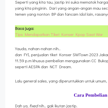
Seperti yang kita tau, jastip ini suka mematok harg
yang kita pinginin. Dari yang angan-angan mau secti
temen yang nonton BP dan fancam idol lain, rasanya
Baca juga:
Tips Mendapatkan Tiket Konser Kpop Saat War
Yauda, nahan-nahan nih..
dan FYI, penjualan tiket Konser SMTown 2023 Jakart
11.59 p.m khusus pembelian menggunakan CC Buko
seperti AESPA dan NCT Dream.
Lalu general sales, yang diperuntukkan untuk umum,
Cara Pembelian
Dah ya,
fixed
nih.. gak ikutan jastip.