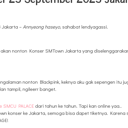
 Jakarta –
Annyeong haseyo
, sahabat lendyagassi.
k akan nonton Konser SMTown Jakarta yang diselenggaraka
galaman nonton Blackpink, keknya aku gak sepengen itu ju
 tampil, ngileerr banget.
ine SMCU PALACE
dari tahun ke tahun. Tapi kan online yaa..
own konser ke Jakarta, semoga bisa dapet tiketnya. Karena 
AGE!