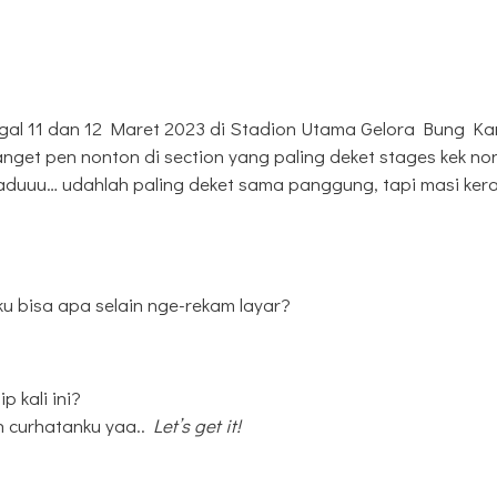
gal 11 dan 12 Maret 2023 di Stadion Utama Gelora Bung Ka
anget pen nonton di section yang paling deket stages kek no
waduuu… udahlah paling deket sama panggung, tapi masi ker
 aku bisa apa selain nge-rekam layar?
p kali ini?
n curhatanku yaa..
Let’s get it!