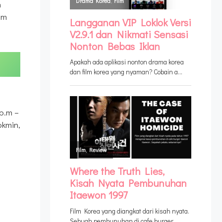
n
am
p.m –
kmin,