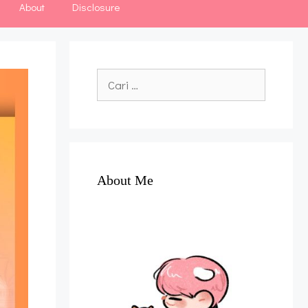
About
Disclosure
Cari
untuk:
About Me