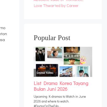
Love Thwarted by Career
rno
nton
Popular Post
asa