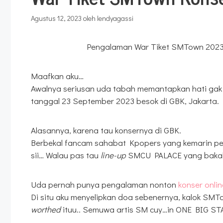
Agustus 12, 2023
oleh
lendyagassi
Pengalaman War Tiket SMTown 2023
Maafkan aku…
Awalnya seriusan uda tabah memantapkan hati ga
tanggal 23 September 2023 besok di GBK, Jakarta.
Alasannya, karena tau konsernya di GBK.
Berbekal fancam sahabat Kpopers yang kemarin pen
sii… Walau pas tau
line-up
SMCU PALACE yang bakalan
Uda pernah punya pengalaman nonton
konser onl
Di situ aku menyelipkan doa sebenernya, kalok SMT
worthed
ituu.. Semuwa artis SM cuy…in ONE BIG ST