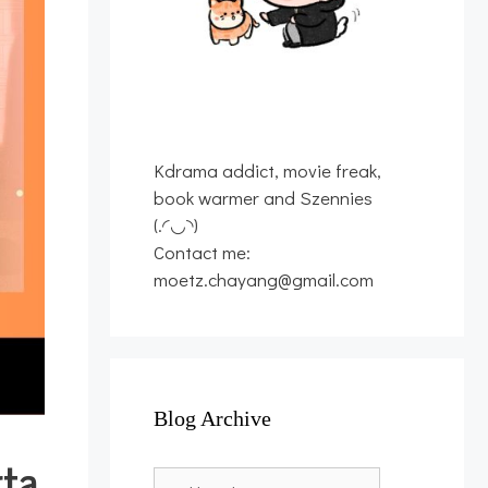
Kdrama addict, movie freak,
book warmer and Szennies
(.◜◡◝)
Contact me:
moetz.chayang@gmail.com
Blog Archive
ta
Blog