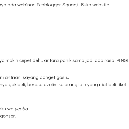
oalnya ada webinar Ecoblogger Squad). Buka website
a makin cepet deh.. antara panik sama jadi ada rasa PINGI
ni antrian, sayang banget gasii..
nya gak beli, berasa dzolim ke orang lain yang niat beli tiket
 aku wa
yeobo
.
ngonser.