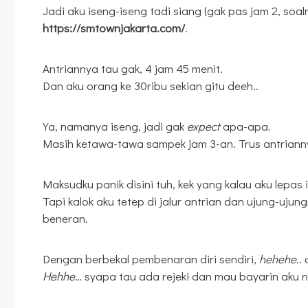
Jadi aku iseng-iseng tadi siang (gak pas jam 2, s
https://smtownjakarta.com/
.
Antriannya tau gak, 4 jam 45 menit.
Dan aku orang ke 30ribu sekian gitu deeh..
Ya, namanya iseng, jadi gak
expect
apa-apa.
Masih ketawa-tawa sampek jam 3-an. Trus antrianny
Maksudku panik disini tuh, kek yang kalau aku lepas i
Tapi kalok aku tetep di jalur antrian dan ujung-ujung
beneran.
Dengan berbekal pembenaran diri sendiri,
hehehe
..
Hehhe
… syapa tau ada rejeki dan mau bayarin aku 