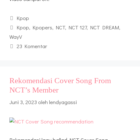
Kategori
Kpop
Tag
Kpop
,
Kpopers
,
NCT
,
NCT 127
,
NCT DREAM
,
WayV
23 Komentar
Rekomendasi Cover Song From
NCT’s Member
Juni 3, 2023
oleh
lendyagassi
Rekomendasi lagu ballad NCT Cover Song.