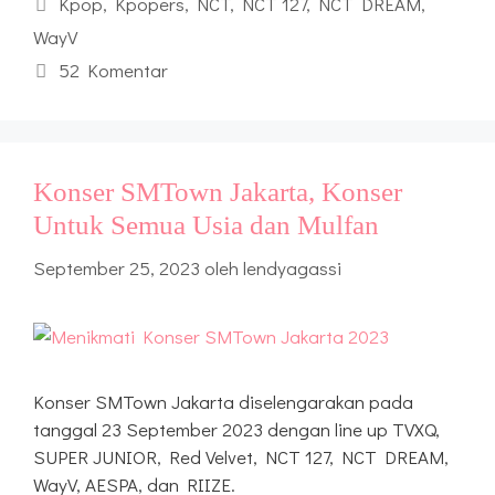
Tag
Kpop
,
Kpopers
,
NCT
,
NCT 127
,
NCT DREAM
,
WayV
52 Komentar
Konser SMTown Jakarta, Konser
Untuk Semua Usia dan Mulfan
September 25, 2023
oleh
lendyagassi
Konser SMTown Jakarta diselengarakan pada
tanggal 23 September 2023 dengan line up TVXQ,
SUPER JUNIOR, Red Velvet, NCT 127, NCT DREAM,
WayV, AESPA, dan RIIZE.