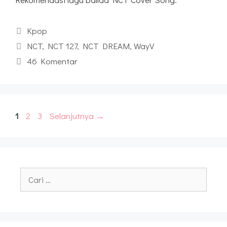
Kategori
Kpop
Tag
NCT
,
NCT 127
,
NCT DREAM
,
WayV
46 Komentar
Halaman
Halaman
Halaman
1
2
3
Selanjutnya
→
Cari
untuk: