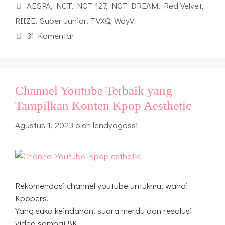
Tag
AESPA
,
NCT
,
NCT 127
,
NCT DREAM
,
Red Velvet
,
RIIZE
,
Super Junior
,
TVXQ
,
WayV
31 Komentar
Channel Youtube Terbaik yang
Tampilkan Konten Kpop Aesthetic
Agustus 1, 2023
oleh
lendyagassi
Rekomendasi channel youtube untukmu, wahai
Kpopers.
Yang suka keindahan, suara merdu dan resolusi
video sampai 8K.