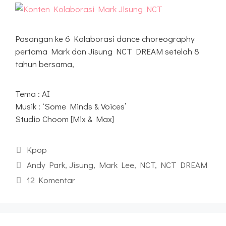
Pasangan ke 6 Kolaborasi dance choreography
pertama Mark dan Jisung NCT DREAM setelah 8
tahun bersama,
Tema : AI
Musik : ‘Some Minds & Voices’
Studio Choom [Mix & Max]
Kategori
Kpop
Tag
Andy Park
,
Jisung
,
Mark Lee
,
NCT
,
NCT DREAM
12 Komentar