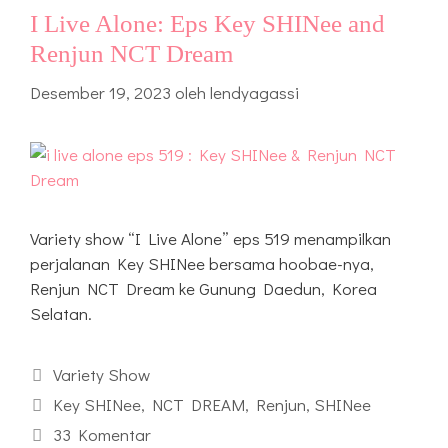
I Live Alone: Eps Key SHINee and
Renjun NCT Dream
Desember 19, 2023
oleh
lendyagassi
Variety show “I Live Alone” eps 519 menampilkan
perjalanan Key SHINee bersama hoobae-nya,
Renjun NCT Dream ke Gunung Daedun, Korea
Selatan.
Kategori
Variety Show
Tag
Key SHINee
,
NCT DREAM
,
Renjun
,
SHINee
33 Komentar