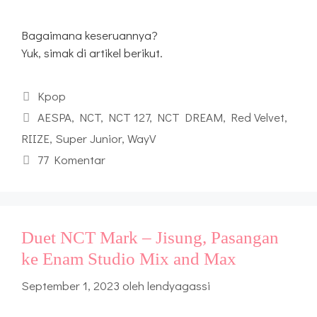
Bagaimana keseruannya?
Yuk, simak di artikel berikut.
Kategori
Kpop
Tag
AESPA
,
NCT
,
NCT 127
,
NCT DREAM
,
Red Velvet
,
RIIZE
,
Super Junior
,
WayV
77 Komentar
Duet NCT Mark – Jisung, Pasangan
ke Enam Studio Mix and Max
September 1, 2023
oleh
lendyagassi