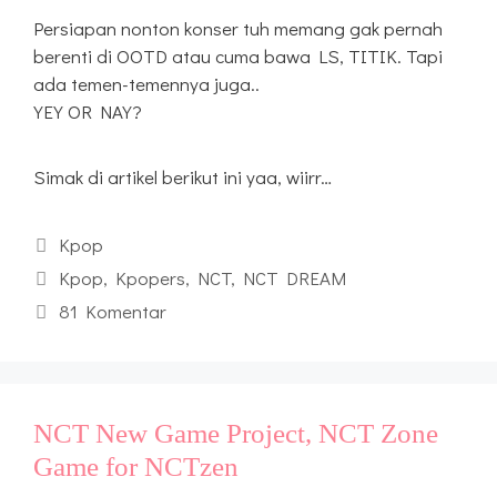
Persiapan nonton konser tuh memang gak pernah
berenti di OOTD atau cuma bawa LS, TITIK. Tapi
ada temen-temennya juga..
YEY OR NAY?
Simak di artikel berikut ini yaa, wiirr…
Kategori
Kpop
Tag
Kpop
,
Kpopers
,
NCT
,
NCT DREAM
81 Komentar
NCT New Game Project, NCT Zone
Game for NCTzen