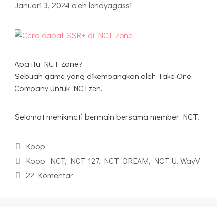
Januari 3, 2024
oleh
lendyagassi
Apa itu NCT Zone?
Sebuah game yang dikembangkan oleh Take One
Company untuk NCTzen.
Selamat menikmati bermain bersama member NCT.
Kategori
Kpop
Tag
Kpop
,
NCT
,
NCT 127
,
NCT DREAM
,
NCT U
,
WayV
22 Komentar