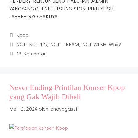
HENDERY RENJUN JENO HAECHAN JAEMIN
YANGYANG CHENLE JISUNG SION RIKU YUSHI
JAEHEE RYO SAKUYA
Kategori
Kpop
Tag
NCT
,
NCT 127
,
NCT DREAM
,
NCT WISH
,
WayV
13 Komentar
Never Ending Printilan Konser Kpop
yang Gak Wajib Dibeli
Mei 12, 2024
oleh
lendyagassi