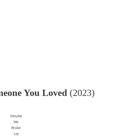
eone You Loved
(2023)
Maybe
We
Broke
Up