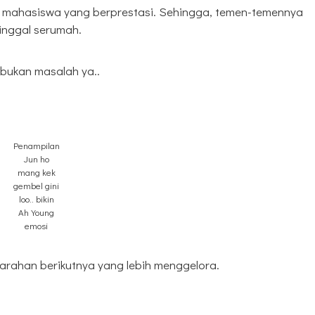
ai mahasiswa yang berprestasi. Sehingga, temen-temennya
nggal serumah.
 bukan masalah ya..
Penampilan
Jun ho
mang kek
gembel gini
loo.. bikin
Ah Young
emosi
marahan berikutnya yang lebih menggelora.