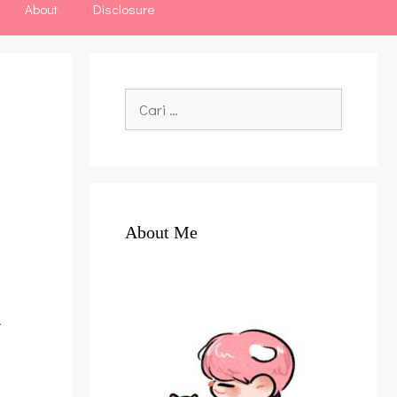
About
Disclosure
Cari
untuk:
About Me
.