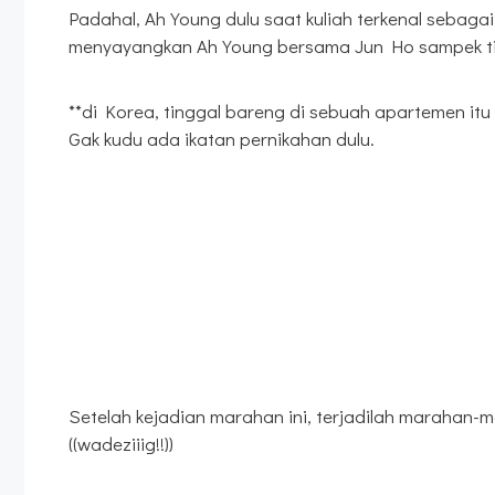
Padahal, Ah Young dulu saat kuliah terkenal sebag
menyayangkan Ah Young bersama Jun Ho sampek ti
**di Korea, tinggal bareng di sebuah apartemen itu
Gak kudu ada ikatan pernikahan dulu.
Setelah kejadian marahan ini, terjadilah marahan-
((wadeziiig!!))