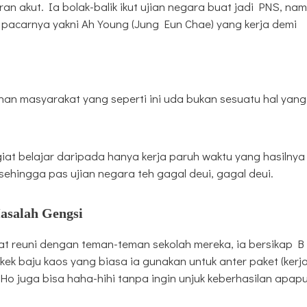
 akut. Ia bolak-balik ikut ujian negara buat jadi PNS, na
a pacarnya yakni Ah Young (Jung Eun Chae) yang kerja demi
anan masyarakat yang seperti ini uda bukan sesuatu hal yang
iat belajar daripada hanya kerja paruh waktu yang hasilnya
ehingga pas ujian negara teh gagal deui, gagal deui.
asalah Gengsi
t reuni dengan teman-teman sekolah mereka, ia bersikap B 
k baju kaos yang biasa ia gunakan untuk anter paket (kerj
o juga bisa haha-hihi tanpa ingin unjuk keberhasilan apapu