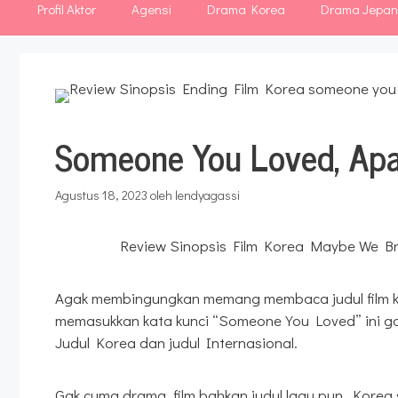
Profil Aktor
Agensi
Drama Korea
Drama Jepa
Someone You Loved, Apa
Agustus 18, 2023
oleh
lendyagassi
Review Sinopsis Film Korea Maybe We Br
Agak membingungkan memang membaca judul film kor
memasukkan kata kunci “Someone You Loved” ini gak 
Judul Korea dan judul Internasional.
Gak cuma drama, film bahkan judul lagu pun, Korea