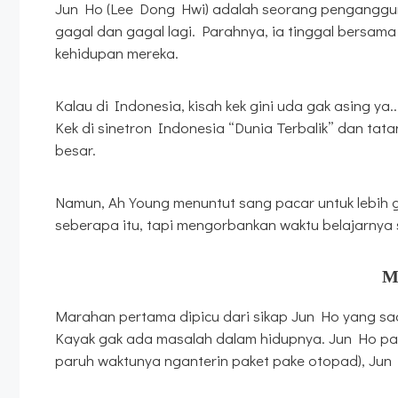
Jun Ho (Lee Dong Hwi) adalah seorang pengangguran
gagal dan gagal lagi. Parahnya, ia tinggal bersam
kehidupan mereka.
Kalau di Indonesia, kisah kek gini uda gak asing ya..
Kek di sinetron Indonesia “Dunia Terbalik” dan tat
besar.
Namun, Ah Young menuntut sang pacar untuk lebih g
seberapa itu, tapi mengorbankan waktu belajarnya s
M
Marahan pertama dipicu dari sikap Jun Ho yang saa
Kayak gak ada masalah dalam hidupnya. Jun Ho pake
paruh waktunya nganterin paket pake otopad), Jun H