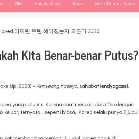
ng
Film
Variety Show
Kpop
Buku Literasi Korea
kah Kita Benar-benar Putus?
oke Up (2023) –
Annyeong haseyo
, sahabat
lendyagassi
.
ea yang satu ini. Karena saat mencari data film dengan
keluar, ternyata… seperti biasa, Korea selalu punya 2 judul
 sukak membaginya menjadi 2, judul Korea dan judul