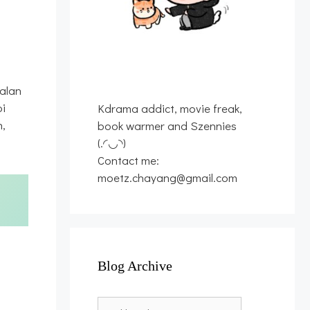
a
alan
pi
Kdrama addict, movie freak,
n,
book warmer and Szennies
(.◜◡◝)
Contact me:
moetz.chayang@gmail.com
Blog Archive
Blog