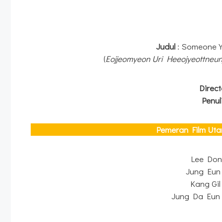
Judul
: Someone 
(
Eojjeomyeon Uri Heeojyeottneu
Direc
Penul
Pemeran Film Ut
Lee Don
Jung Eun
Kang Gil
Jung Da Eun 