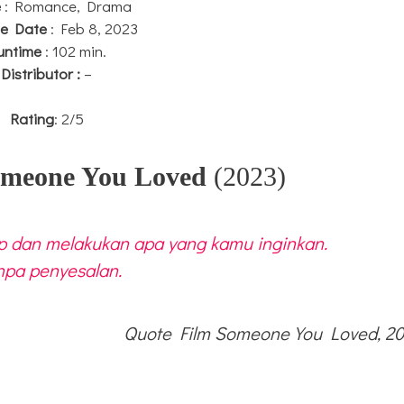
e
: Romance, Drama
se Date
: Feb 8, 2023
untime
: 102 min.
Distributor :
–
Rating
: 2/5
Someone You Loved
(2023)
up dan melakukan apa yang kamu inginkan.
npa penyesalan.
Quote Film Someone You Loved, 2