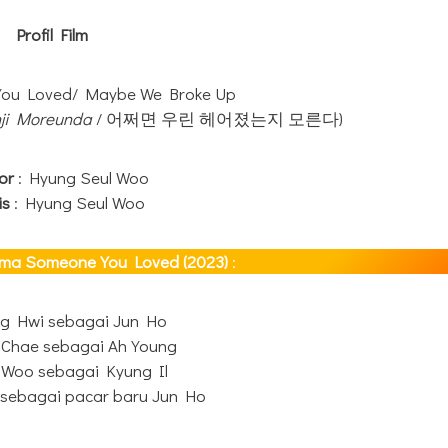
Profil Film
You Loved/ Maybe We Broke Up
nji Moreunda
/ 어쩌면 우린 헤어졌는지 모른다)
tor
: Hyung Seul Woo
is
: Hyung Seul Woo
ama Someone You Loved
(2023)
:
g Hwi sebagai Jun Ho
 Chae sebagai Ah Young
 Woo sebagai Kyung Il
sebagai pacar baru Jun Ho