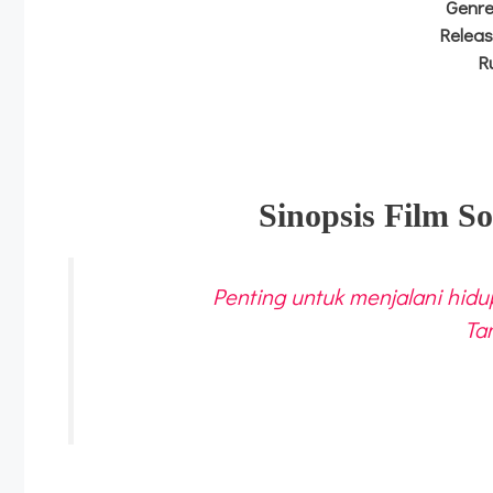
Genr
Relea
R
Sinopsis Film 
Penting untuk menjalani hid
Ta