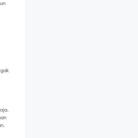
mun
 gak
aja.
aan
n.