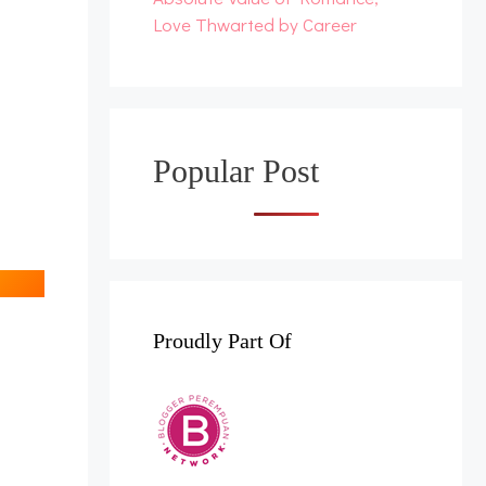
Love Thwarted by Career
Popular Post
Proudly Part Of