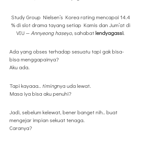
Study Group Nielsen’s Korea rating mencapai 14.4
% di slot drama tayang setiap Kamis dan Jum’at di
VIU —
Annyeong haseyo
, sahabat
lendyagassi
.
Ada yang obses terhadap sesuatu tapi gak bisa-
bisa menggapainya?
Aku ada.
Tapi kayaaa..
timing
nya uda lewat.
Masa iya bisa aku penuhi?
Jadi, sebelum kelewat, bener banget nih.. buat
mengejar impian sekuat tenaga.
Caranya?