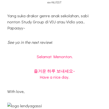
ex-NU’EST
Yang suka drakor genre anak sekolahan, sabi
nonton Study Group di VIU atau Vidio yaa..
Papaayy~
See ya in the next review
!
Selamat Menonton.
즐거운 하루 보내세요~
Have a nice day.
With love,