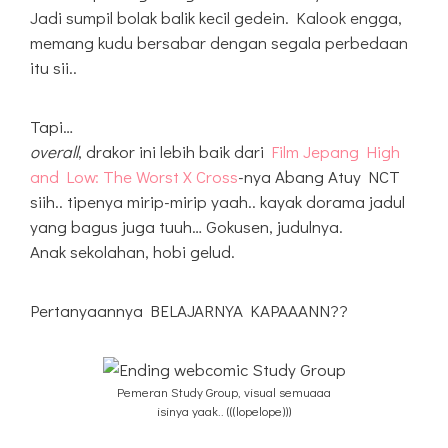
Jadi sumpil bolak balik kecil gedein. Kalook engga,
memang kudu bersabar dengan segala perbedaan
itu sii..
Tapi…
overall
, drakor ini lebih baik dari
Film Jepang High
and Low: The Worst X Cross
-nya Abang Atuy NCT
siih.. tipenya mirip-mirip yaah.. kayak dorama jadul
yang bagus juga tuuh… Gokusen, judulnya.
Anak sekolahan, hobi gelud.
Pertanyaannya BELAJARNYA KAPAAANN??
Pemeran Study Group, visual semuaaa
isinya yaak.. (((lopelope)))