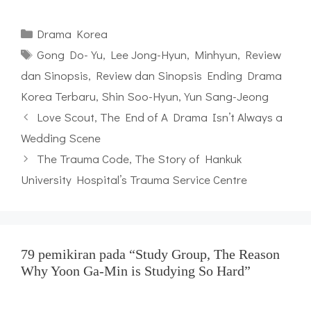
Kategori
Drama Korea
Tag
Gong Do-Yu
,
Lee Jong-Hyun
,
Minhyun
,
Review
dan Sinopsis
,
Review dan Sinopsis Ending Drama
Korea Terbaru
,
Shin Soo-Hyun
,
Yun Sang-Jeong
Love Scout, The End of A Drama Isn’t Always a
Wedding Scene
The Trauma Code, The Story of Hankuk
University Hospital’s Trauma Service Centre
79 pemikiran pada “Study Group, The Reason
Why Yoon Ga-Min is Studying So Hard”