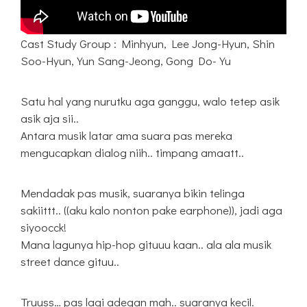
Cast Study Group : Minhyun, Lee Jong-Hyun, Shin
Soo-Hyun, Yun Sang-Jeong, Gong Do-Yu
Satu hal yang nurutku aga ganggu, walo tetep asik
asik aja sii..
Antara musik latar ama suara pas mereka
mengucapkan dialog niih.. timpang amaatt..
Mendadak pas musik, suaranya bikin telinga
sakiittt.. ((aku kalo nonton pake earphone)), jadi aga
siyoocck!
Mana lagunya hip-hop gituuu kaan.. ala ala musik
street dance gituu..
Truuss… pas lagi adegan mah.. suaranya kecil.