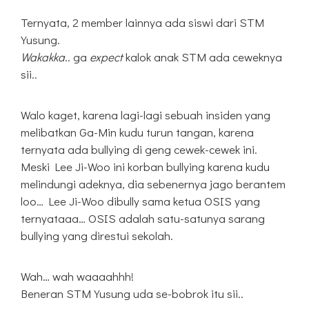
Ternyata, 2 member lainnya ada siswi dari STM
Yusung.
Wakakka
.. ga
expect
kalok anak STM ada ceweknya
sii..
Walo kaget, karena lagi-lagi sebuah insiden yang
melibatkan Ga-Min kudu turun tangan, karena
ternyata ada bullying di geng cewek-cewek ini.
Meski Lee Ji-Woo ini korban bullying karena kudu
melindungi adeknya, dia sebenernya jago berantem
loo… Lee Ji-Woo dibully sama ketua OSIS yang
ternyataaa… OSIS adalah satu-satunya sarang
bullying yang direstui sekolah.
Wah… wah waaaahhh!
Beneran STM Yusung uda se-bobrok itu sii..