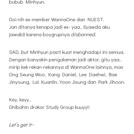
bubub Minhyun.
Doi nih ex-member WannaOne dan NUEST.
Jan ditanya kenapa jadi ex- yaa.. ((yawda aku
jawab)) karena boygrupnya
disbanned
.
SAD,
but
Minhyun pasti kuat menghadapi ini semua.
Dengan banyakin pengalaman jadi aktor, gitu yaa..
mirip kek rekan-rekannya di WannaOne lainnya, mas
Ong Seung Woo, Kang Daniel, Lee Daehwi, Bae
Jinyoung, Lai Kuanlin, Yoon Jisung dan Park Jihoon.
Key, keyy..
Ghibahin drakor Study Group kuuyy!!
Let’s get it~