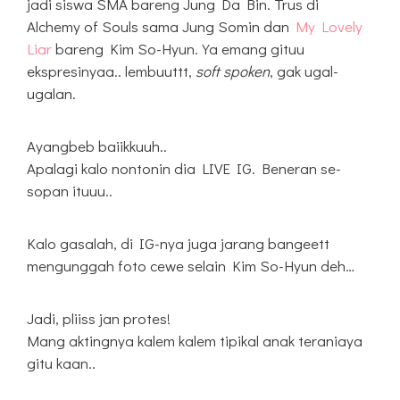
jadi siswa SMA bareng Jung Da Bin. Trus di
Alchemy of Souls sama Jung Somin dan
My Lovely
Liar
bareng Kim So-Hyun. Ya emang gituu
ekspresinyaa.. lembuuttt,
soft spoken
, gak ugal-
ugalan.
Ayangbeb baiikkuuh..
Apalagi kalo nontonin dia LIVE IG. Beneran se-
sopan ituuu..
Kalo gasalah, di IG-nya juga jarang bangeett
mengunggah foto cewe selain Kim So-Hyun deh…
Jadi, pliiss jan protes!
Mang aktingnya kalem kalem tipikal anak teraniaya
gitu kaan..