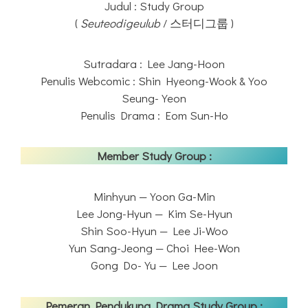
Judul : Study Group
(
Seuteodigeulub
/ 스터디그룹 )
Sutradara : Lee Jang-Hoon
Penulis Webcomic : Shin Hyeong-Wook & Yoo
Seung-Yeon
Penulis Drama : Eom Sun-Ho
Member Study Group :
Minhyun — Yoon Ga-Min
Lee Jong-Hyun — Kim Se-Hyun
Shin Soo-Hyun — Lee Ji-Woo
Yun Sang-Jeong — Choi Hee-Won
Gong Do-Yu — Lee Joon
Pemeran Pendukung Drama Study Group :