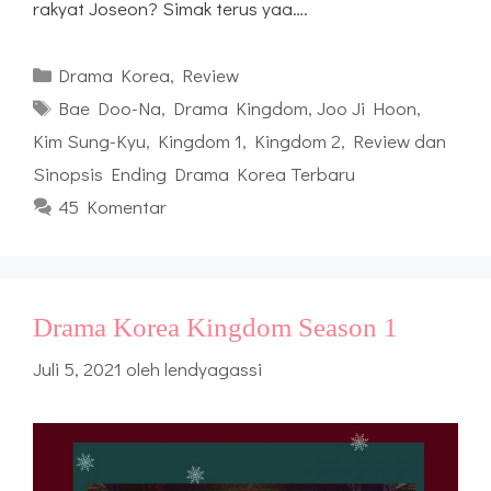
rakyat Joseon? Simak terus yaa….
Kategori
Drama Korea
,
Review
Tag
Bae Doo-Na
,
Drama Kingdom
,
Joo Ji Hoon
,
Kim Sung-Kyu
,
Kingdom 1
,
Kingdom 2
,
Review dan
Sinopsis Ending Drama Korea Terbaru
45 Komentar
Drama Korea Kingdom Season 1
Juli 5, 2021
oleh
lendyagassi