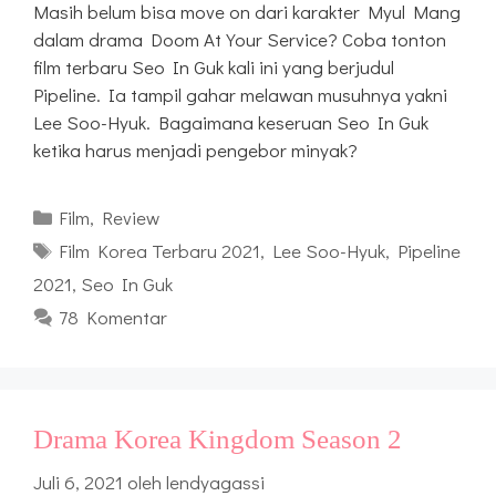
Masih belum bisa move on dari karakter Myul Mang
dalam drama Doom At Your Service? Coba tonton
film terbaru Seo In Guk kali ini yang berjudul
Pipeline. Ia tampil gahar melawan musuhnya yakni
Lee Soo-Hyuk. Bagaimana keseruan Seo In Guk
ketika harus menjadi pengebor minyak?
Kategori
Film
,
Review
Tag
Film Korea Terbaru 2021
,
Lee Soo-Hyuk
,
Pipeline
2021
,
Seo In Guk
78 Komentar
Drama Korea Kingdom Season 2
Juli 6, 2021
oleh
lendyagassi