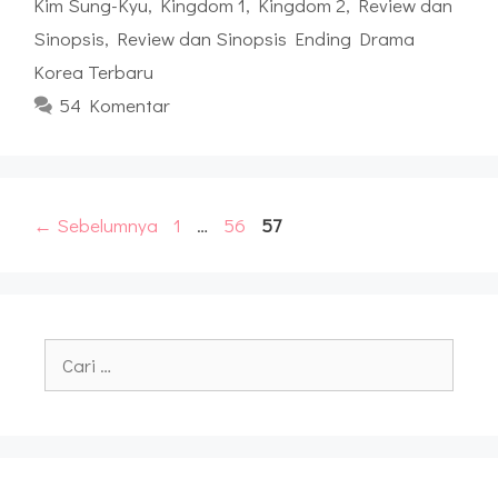
Kim Sung-Kyu
,
Kingdom 1
,
Kingdom 2
,
Review dan
Sinopsis
,
Review dan Sinopsis Ending Drama
Korea Terbaru
54 Komentar
Halaman
Halaman
Halaman
←
Sebelumnya
1
…
56
57
Cari
untuk: