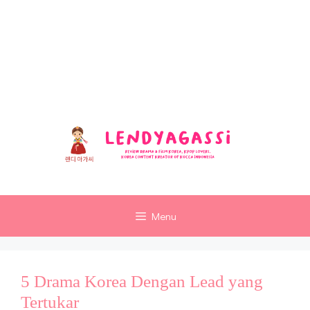
Langsung
ke
Review Sinopsis dan Ulasan
isi
Ending Drakor dan Film Korea
Terbaru
Menu
5 Drama Korea Dengan Lead yang
Tertukar