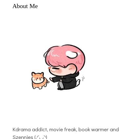
About Me
Kdrama addict, movie freak, book warmer and
Szennies (.◜◡◝)