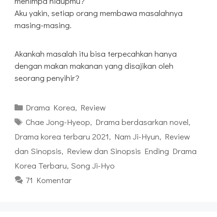
menimpa hidupmu?
Aku yakin, setiap orang membawa masalahnya
masing-masing.
Akankah masalah itu bisa terpecahkan hanya
dengan makan makanan yang disajikan oleh
seorang penyihir?
Kategori
Drama Korea
,
Review
Tag
Chae Jong-Hyeop
,
Drama berdasarkan novel
,
Drama korea terbaru 2021
,
Nam Ji-Hyun
,
Review
dan Sinopsis
,
Review dan Sinopsis Ending Drama
Korea Terbaru
,
Song Ji-Hyo
71 Komentar