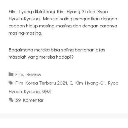
Film I yang dibintangi Kim Hyang Gi dan Ryoo
Hyoun-Kyoung. Mereka saling menguatkan dengan
cobaan hidup masing-masing dan dengan caranya
masing-masing.
Bagaimana mereka bisa saling bertahan atas
masalah yang mereka hadapi?
Kategori
Film
,
Review
Tag
Film Korea Terbaru 2021
,
I
,
Kim Hyang-Gi
,
Ryoo
Hyoun-Kyoung
,
아이
59 Komentar