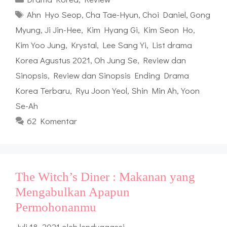
Tag
Ahn Hyo Seop
,
Cha Tae-Hyun
,
Choi Daniel
,
Gong
Myung
,
Ji Jin-Hee
,
Kim Hyang Gi
,
Kim Seon Ho
,
Kim Yoo Jung
,
Krystal
,
Lee Sang Yi
,
List drama
Korea Agustus 2021
,
Oh Jung Se
,
Review dan
Sinopsis
,
Review dan Sinopsis Ending Drama
Korea Terbaru
,
Ryu Joon Yeol
,
Shin Min Ah
,
Yoon
Se-Ah
62 Komentar
The Witch’s Diner : Makanan yang
Mengabulkan Apapun
Permohonanmu
Juli 18, 2021
oleh
lendyagassi