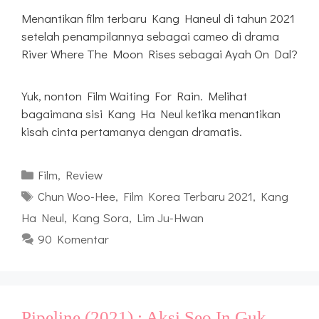
Menantikan film terbaru Kang Haneul di tahun 2021
setelah penampilannya sebagai cameo di drama
River Where The Moon Rises sebagai Ayah On Dal?
Yuk, nonton Film Waiting For Rain. Melihat
bagaimana sisi Kang Ha Neul ketika menantikan
kisah cinta pertamanya dengan dramatis.
Kategori
Film
,
Review
Tag
Chun Woo-Hee
,
Film Korea Terbaru 2021
,
Kang
Ha Neul
,
Kang Sora
,
Lim Ju-Hwan
90 Komentar
Pipeline (2021) : Aksi Seo In Guk