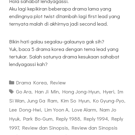
Hola sahabat lendyagassi.
Aku lagi kepikiran beberapa drama lama yang
endingnya plot twist ditambah lagi first lead yang
ternyata malah di akhirnya jadi second lead.
Bikin hati galau segalau-galaunya gak sih?
Yuk, baca 5 drama korea dengan tema lead yang
tertukar. Salah satunya drama kesukaan sahabat
lendyagassi kah?
Kategori
Drama Korea
,
Review
Tag
Go Ara
,
Han Ji Min
,
Hong Jong-Hyun
,
Hyeri
,
Im
Si Wan
,
Jung Ga Ram
,
Kim So Hyun
,
Ko Gyung-Pyo
,
Lee Dong-Hwi
,
Lim Yoon A
,
Love Alarm
,
Nam Jo
Hyuk
,
Park Bo-Gum
,
Reply 1988
,
Reply 1994
,
Reply
1997
,
Review dan Sinopsis
,
Review dan Sinopsis