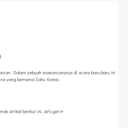
i
.
pontan. Dalam sebuah wawancaranya di acara baru-baru ini
ina yang bernama Sohu Korea.
k artikel berikut ini,
let’s get it
~