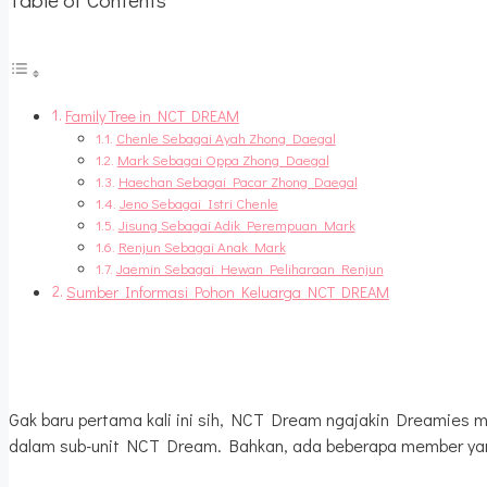
Family Tree in NCT DREAM
Chenle Sebagai Ayah Zhong Daegal
Mark Sebagai Oppa Zhong Daegal
Haechan Sebagai Pacar Zhong Daegal
Jeno Sebagai Istri Chenle
Jisung Sebagai Adik Perempuan Mark
Renjun Sebagai Anak Mark
Jaemin Sebagai Hewan Peliharaan Renjun
Sumber Informasi Pohon Keluarga NCT DREAM
Gak baru pertama kali ini sih, NCT Dream ngajakin Dreamies 
dalam sub-unit NCT Dream. Bahkan, ada beberapa member y