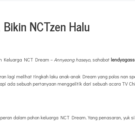
 Bikin NCTzen Halu
n Keluarga NCT Dream –
Annyeong haseyo
, sahabat
lendyagass
ran lagi melihat tingkah laku anak-anak Dream yang polos nan s
pi ada sebuah pertanyaan menggelitik dari sebuah acara TV Ch
peran dalam pohon keluarga NCT Dream. Yang penasaran, yuk sima