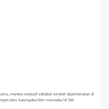
 nyata…mereka menjadi sahabat setelah dipertemukan di
engan para
hyeongdeul
dan
noonadeul
di SM.