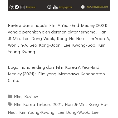
Review dan sinopsis Film A Year-End Medley (2021)
yang diperankan oleh deretan aktor ternama, Han
Ji-Min, Lee Dong-Wook, Kang Ha-Neul, Lim Yoon-A,
Won Jin-A, Seo Kang-Joon, Lee Kwang-Soo, Kim
Young-Kwang.
Bagaimana ending dari Film Korea A Year-End
Medley (2021) : Film yang Membawa Kehangatan
Cinta.
Kategori
Film
,
Review
Tag
Film Korea Terbaru 2021
,
Han Ji-Min
,
Kang Ha-
Neul
,
Kim Young-Kwang
,
Lee Dong-Wook
,
Lee