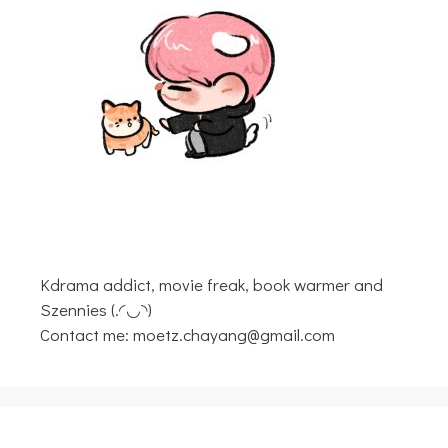
Kdrama addict, movie freak, book warmer and
Szennies (.◜◡◝)
Contact me: moetz.chayang@gmail.com