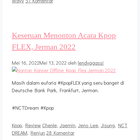
WayV
57 Komentar
Keseruan Menonton Acara Kpop
FLEX, Jerman 2022
Mei 16, 2022
Mei 13, 2022
oleh
lendyagassi
Masih dalam euforia #KpopFLEX yang seru banget di
Deutsche Bank Park, Frankfurt, Jerman.
#NCTDream #Kpop
Kategori
Tag
Kpop
,
Review
Chenle
,
Jaemin
,
Jeno Lee
,
Jisung
,
NCT
DREAM
,
Renjun
28 Komentar