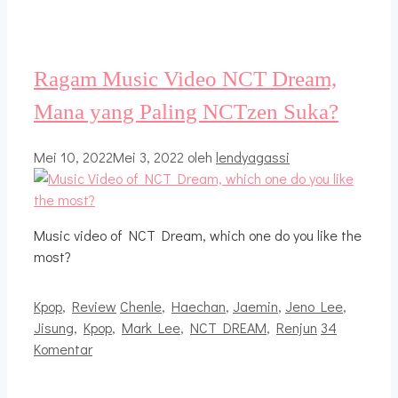
Ragam Music Video NCT Dream,
Mana yang Paling NCTzen Suka?
Mei 10, 2022
Mei 3, 2022
oleh
lendyagassi
Music video of NCT Dream, which one do you like the
most?
Kategori
Tag
Kpop
,
Review
Chenle
,
Haechan
,
Jaemin
,
Jeno Lee
,
Jisung
,
Kpop
,
Mark Lee
,
NCT DREAM
,
Renjun
34
Komentar