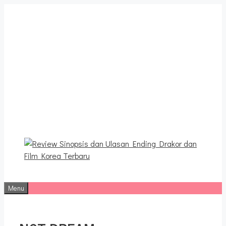
Langsung
ke
isi
Review Sinopsis dan
Ulasan Ending Drakor dan
Film Korea Terbaru
Menu