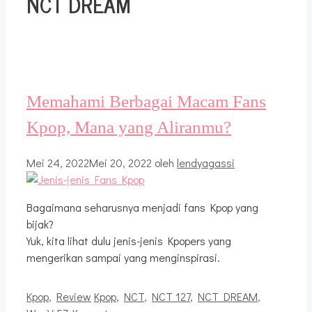
NCT DREAM
Memahami Berbagai Macam Fans
Kpop, Mana yang Aliranmu?
Mei 24, 2022
Mei 20, 2022
oleh
lendyagassi
Bagaimana seharusnya menjadi fans Kpop yang
bijak?
Yuk, kita lihat dulu jenis-jenis Kpopers yang
mengerikan sampai yang menginspirasi.
Kategori
Tag
Kpop
,
Review
Kpop
,
NCT
,
NCT 127
,
NCT DREAM
,