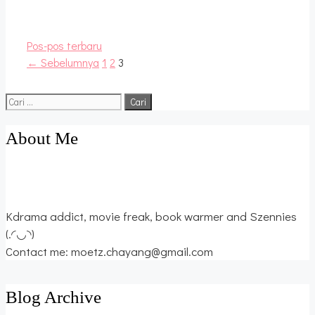
Pos-pos terbaru
Halaman
Halaman
Halaman
←
Sebelumnya
1
2
3
Cari
untuk:
About Me
Kdrama addict, movie freak, book warmer and Szennies
(.◜◡◝)
Contact me: moetz.chayang@gmail.com
Blog Archive