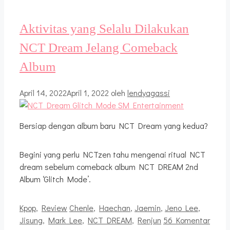
Aktivitas yang Selalu Dilakukan
NCT Dream Jelang Comeback
Album
April 14, 2022
April 1, 2022
oleh
lendyagassi
Bersiap dengan album baru NCT Dream yang kedua?
Begini yang perlu NCTzen tahu mengenai ritual NCT
dream sebelum comeback album NCT DREAM 2nd
Album ‘Glitch Mode’.
Kategori
Tag
Kpop
,
Review
Chenle
,
Haechan
,
Jaemin
,
Jeno Lee
,
Jisung
,
Mark Lee
,
NCT DREAM
,
Renjun
56 Komentar