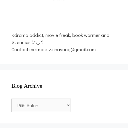
Kdrama addict, movie freak, book warmer and
Szennies (.◜◡◝)
Contact me: moetz.chayang@gmail.com
Blog Archive
Blog
Archive