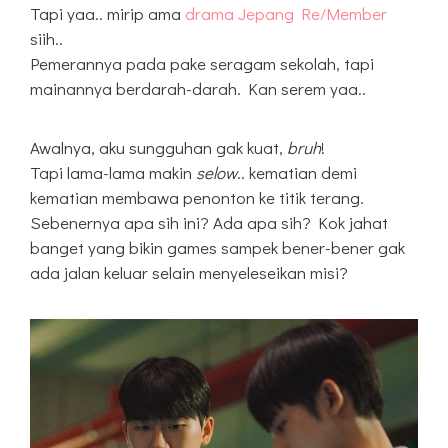
Tapi yaa.. mirip ama
drama Jepang Re/Member
siih..
Pemerannya pada pake seragam sekolah, tapi
mainannya berdarah-darah. Kan serem yaa..
Awalnya, aku sungguhan gak kuat,
bruh
!
Tapi lama-lama makin
selow
.. kematian demi
kematian membawa penonton ke titik terang.
Sebenernya apa sih ini? Ada apa sih? Kok jahat
banget yang bikin games sampek bener-bener gak
ada jalan keluar selain menyeleseikan misi?