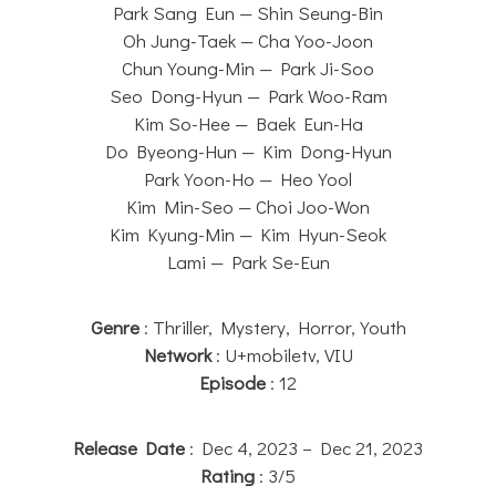
Park Sang Eun — Shin Seung-Bin
Oh Jung-Taek — Cha Yoo-Joon
Chun Young-Min — Park Ji-Soo
Seo Dong-Hyun — Park Woo-Ram
Kim So-Hee — Baek Eun-Ha
Do Byeong-Hun — Kim Dong-Hyun
Park Yoon-Ho — Heo Yool
Kim Min-Seo — Choi Joo-Won
Kim Kyung-Min — Kim Hyun-Seok
Lami — Park Se-Eun
Genre
: Thriller, Mystery, Horror, Youth
Network
: U+mobiletv, VIU
Episode
: 12
Release Date
: Dec 4, 2023 – Dec 21, 2023
Rating
: 3/5