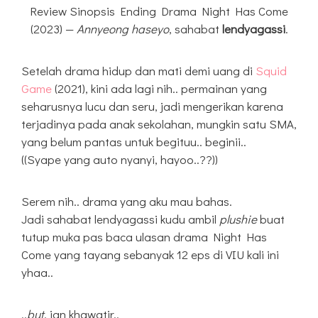
Review Sinopsis Ending Drama Night Has Come
(2023) —
Annyeong haseyo
, sahabat
lendyagassi
.
Setelah drama hidup dan mati demi uang di
Squid
Game
(2021), kini ada lagi nih.. permainan yang
seharusnya lucu dan seru, jadi mengerikan karena
terjadinya pada anak sekolahan, mungkin satu SMA,
yang belum pantas untuk begituu.. beginii..
((Syape yang auto nyanyi, hayoo..??))
Serem nih.. drama yang aku mau bahas.
Jadi sahabat lendyagassi kudu ambil
plushie
buat
tutup muka pas baca ulasan drama Night Has
Come yang tayang sebanyak 12 eps di VIU kali ini
yhaa..
..
but
, jan khawatir..