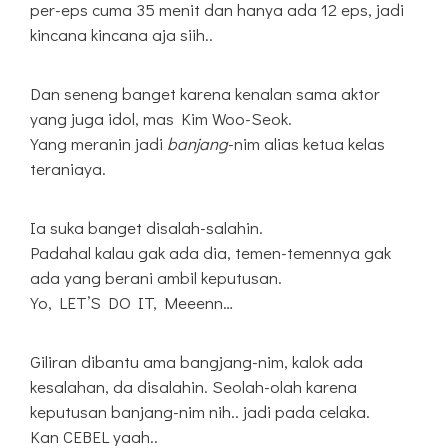
per-eps cuma 35 menit dan hanya ada 12 eps, jadi
kincana kincana aja siih..
Dan seneng banget karena kenalan sama aktor
yang juga idol, mas Kim Woo-Seok.
Yang meranin jadi
banjang
-nim alias ketua kelas
teraniaya.
Ia suka banget disalah-salahin.
Padahal kalau gak ada dia, temen-temennya gak
ada yang berani ambil keputusan.
Yo, LET’S DO IT, Meeenn…
Giliran dibantu ama bangjang-nim, kalok ada
kesalahan, da disalahin. Seolah-olah karena
keputusan banjang-nim nih.. jadi pada celaka.
Kan CEBEL yaah..