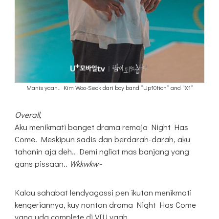
Manis yaah.. Kim Woo-Seok dari boy band “Up10tion” and “X1”
Overall,
Aku menikmati banget drama remaja Night Has
Come. Meskipun sadis dan berdarah-darah, aku
tahanin aja deh.. Demi ngliat mas banjang yang
gans pissaan..
Wkkwkw
~
Kalau sahabat lendyagassi pen ikutan menikmati
kengeriannya, kuy nonton drama Night Has Come
yang uda complete di VIU yaah..