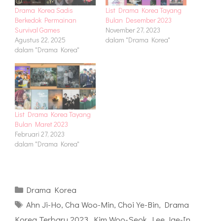
Drama Korea Sadis
List Drama Korea Tayang
Berkedok Permainan
Bulan Desember 2023
Survival Games
November 27, 2023
Agustus 22, 2025
dalam "Drama Korea"
dalam "Drama Korea"
List Drama Korea Tayang
Bulan Maret 2023
Februari 27, 2023
dalam "Drama Korea"
Kategori
Drama Korea
Tag
Ahn Ji-Ho
,
Cha Woo-Min
,
Choi Ye-Bin
,
Drama
Korea Terbaru 2023
,
Kim Woo-Seok
,
Lee Jae-In
,